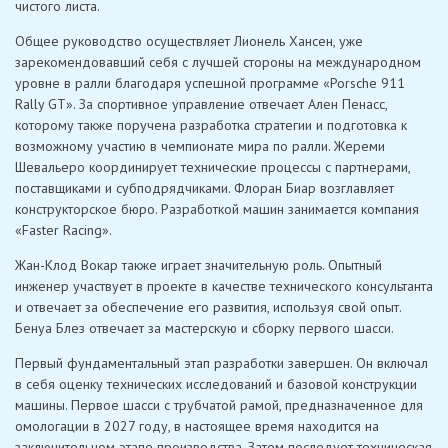
чистого листа.
Общее руководство осуществляет Лионель Хансен, уже
зарекомендовавший себя с лучшей стороны на международном
уровне в ралли благодаря успешной программе «Porsche 911
Rally GT». За спортивное управление отвечает Ален Пенасс,
которому также поручена разработка стратегии и подготовка к
возможному участию в чемпионате мира по ралли. Жереми
Шевальеро координирует технические процессы с партнерами,
поставщиками и субподрядчиками. Флоран Биар возглавляет
конструкторское бюро. Разработкой машин занимается компания
«Faster Racing».
Жан-Клод Вокар также играет значительную роль. Опытный
инженер участвует в проекте в качестве технического консультанта
и отвечает за обеспечение его развития, используя свой опыт.
Бенуа Блез отвечает за мастерскую и сборку первого шасси.
Первый фундаментальный этап разработки завершен. Он включал
в себя оценку технических исследований и базовой конструкции
машины. Первое шасси с трубчатой ​​рамой, предназначенное для
омологации в 2027 году, в настоящее время находится на
заключительном этапе производства. Затем последует техническая