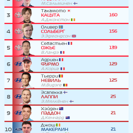
М.Сальминен
Такамото
3
160
КАЦУТА
А.Джонстон
Оливер
4
156
СОЛЬБЕРГ
Э.Эдмондсон
Себастьен
5
139
ОЖЬЕ
В.Ландэ
Адриен
6
129
ФУРМО
А.Кориа
Тьерри
7
125
НЕВИЛЬ
М.Видэге
Эсапекка
8
25
ЛАППИ
Э.Мялкёнен
Хэйден
9
21
ПЭДДОН
Д.Кеннард
Джош
10
21
МАКЕРЛИН