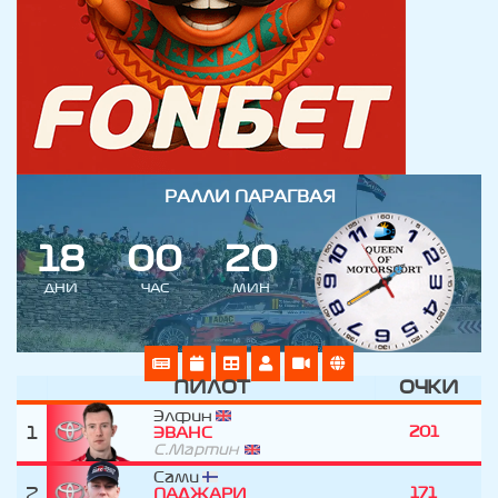
РАЛЛИ ПАРАГВАЯ
1
8
0
0
2
0
ДНИ
ЧАС
МИН
ПИЛОТ
ОЧКИ
Элфин
1
201
ЭВАНС
С.Мартин
Сами
2
171
ПАДЖАРИ