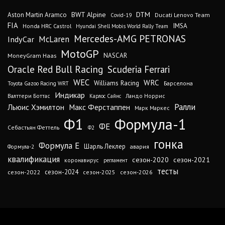
DTM
BWT Alpine
Aston Martin Aramco
Ducati Lenovo Team
Covid-19
FIA
IMSA
Honda HRC Castrol
Hyundai Shell Mobis World Rally Team
Mercedes-AMG PETRONAS
IndyCar
McLaren
MotoGP
MoneyGram Haas
NASCAR
Oracle Red Bull Racing
Scuderia Ferrari
WEC
WRC
Williams Racing
Барселона
Toyota Gazoo Racing WRT
Индикар
Валттери Боттас
Ландо Норрис
Карлос Сайнс
Ралли
Льюис Хэмилтон
Макс Ферстаппен
Марк Маркес
Ф1
Формула-1
ФЕ
Себастьян Феттель
Ф2
гонка
Формула Е
Шарль Леклер
авария
Формула-2
квалификация
сезон-2020
сезон-2021
коронавирус
регламент
тесты
сезон-2024
сезон-2022
сезон-2025
сезон-2026