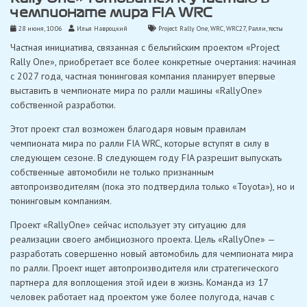
чемпионате мира FIA WRC
28 июня, 10:06
Илья Навроцкий
Project Rally One
,
WRC
,
WRC27
,
Ралли
,
тесты
Частная инициатива, связанная с бельгийским проектом «Project
Rally One», приобретает все более конкретные очертания: начиная
с 2027 года, частная тюнинговая компания планирует впервые
выставить в чемпионате мира по ралли машины «RallyOne»
собственной разработки.
Этот проект стал возможен благодаря новым правилам
чемпионата мира по ралли FIA WRC, которые вступят в силу в
следующем сезоне. В следующем году FIA разрешит выпускать
собственные автомобили не только признанным
автопроизводителям (пока это подтвердила только «Toyota»), но и
тюнинговым компаниям.
Проект «RallyOne» сейчас использует эту ситуацию для
реализации своего амбициозного проекта. Цель «RallyOne» —
разработать совершенно новый автомобиль для чемпионата мира
по ралли. Проект ищет автопроизводителя или стратегического
партнера для воплощения этой идеи в жизнь. Команда из 17
человек работает над проектом уже более полугода, начав с