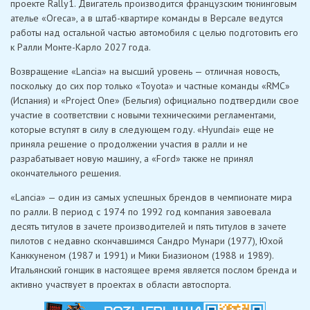
проекте Rally1. Двигатель производится французским тюнинговым
ателье «Oreca», а в штаб-квартире команды в Версале ведутся
работы над остальной частью автомобиля с целью подготовить его
к Ралли Монте-Карло 2027 года.
Возвращение «Lancia» на высший уровень — отличная новость,
поскольку до сих пор только «Toyota» и частные команды «RMC»
(Испания) и «Project One» (Бельгия) официально подтвердили свое
участие в соответствии с новыми техническими регламентами,
которые вступят в силу в следующем году. «Hyundai» еще не
приняла решение о продолжении участия в ралли и не
разрабатывает новую машину, а «Ford» также не принял
окончательного решения.
«Lancia» — один из самых успешных брендов в чемпионате мира
по ралли. В период с 1974 по 1992 год компания завоевала
десять титулов в зачете производителей и пять титулов в зачете
пилотов с недавно скончавшимся Сандро Мунари (1977), Юхой
Канккуненом (1987 и 1991) и Мики Биазионом (1988 и 1989).
Итальянский гонщик в настоящее время является послом бренда и
активно участвует в проектах в области автоспорта.