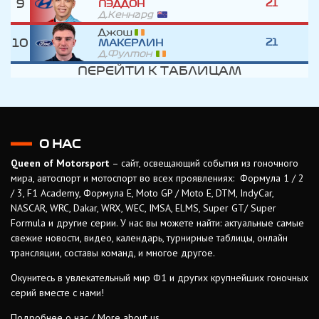
9
21
ПЭДДОН
Д.Кеннард
Джош
10
21
МАКЕРЛИН
Д.Фултон
ПЕРЕЙТИ К ТАБЛИЦАМ
О НАС
Queen of Motorsport
– сайт, освещающий события из гоночного
мира, автоспорт и мотоспорт во всех проявлениях: Формула 1 / 2
/ 3, F1 Academy, Формула Е, Moto GP / Moto E, DTM, IndyCar,
NASCAR, WRC, Dakar, WRX, WEC, IMSA, ELMS, Super GT/ Super
Formula и другие серии. У нас вы можете найти: актуальные самые
свежие новости, видео, календарь, турнирные таблицы, онлайн
трансляции, составы команд, и многое другое.
Окунитесь в увлекательный мир Ф1 и других крупнейших гоночных
серий вместе с нами!
Подробнее о нас / More about us