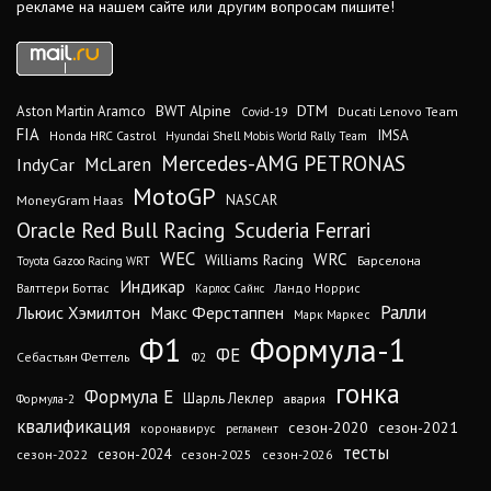
рекламе на нашем сайте или другим вопросам пишите!
DTM
BWT Alpine
Aston Martin Aramco
Ducati Lenovo Team
Covid-19
FIA
IMSA
Honda HRC Castrol
Hyundai Shell Mobis World Rally Team
Mercedes-AMG PETRONAS
IndyCar
McLaren
MotoGP
MoneyGram Haas
NASCAR
Oracle Red Bull Racing
Scuderia Ferrari
WEC
WRC
Williams Racing
Барселона
Toyota Gazoo Racing WRT
Индикар
Валттери Боттас
Ландо Норрис
Карлос Сайнс
Ралли
Льюис Хэмилтон
Макс Ферстаппен
Марк Маркес
Ф1
Формула-1
ФЕ
Себастьян Феттель
Ф2
гонка
Формула Е
Шарль Леклер
авария
Формула-2
квалификация
сезон-2020
сезон-2021
коронавирус
регламент
тесты
сезон-2024
сезон-2022
сезон-2025
сезон-2026