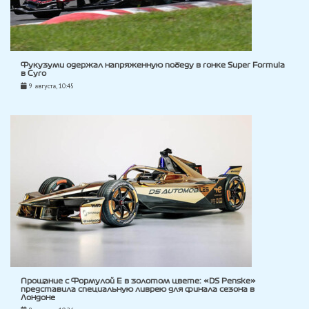
Фукузуми одержал напряженную победу в гонке Super Formula
в Суго
9 августа, 10:45
Прощание с Формулой E в золотом цвете: «DS Penske»
представила специальную ливрею для финала сезона в
Лондоне