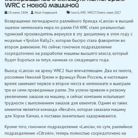
WRC с новой машиной
18 июня, 18:04
Илья Навроцкий
lancia
,
WRC
,
WRC27
,
Ралли
,
сезон-2027
Возвращение легендарного раллийного бренда «Lancia» в высший
эшелон чемпионата мира по ралли FIA WRC стало реальностью:
туринский производитель вернулся в эту дисциплину в этом году с
моделью «Ypsilon Rally2», которая быстро стала фаворитом во
втором дивизионе. Но сейчас гоночное подразделение
сосредоточено на разработке машины высшего класса, который
будет бороться за титул, начиная со следующего года.
Выход «Lancia» на арену WRC2 был впечатляющим. Два их пилота,
россиянин Николай Грязин и француз Йоан Россель, в настоящее
время занимают первое и второе места в чемпионате и выиграли
три из семи проведенных ралли. Эти успехи привели к резкому
увеличению заказов на машину, и сейчас компания испытывает
трудности с выполнением заказов для клиентов. Одним из таких
клиентов является команда «Recalvi», которая заказала машину
для Хорхе Кагиао, и поставки значительно задерживаются.
Кроме того, гоночное подразделение «Lancia», по сути, раллийное
подразделение «Citroën», теперь полностью сосредоточено на