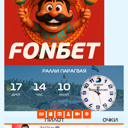
РАЛЛИ ПАРАГВАЯ
1
7
1
4
1
0
ДНИ
ЧАС
МИН
ПИЛОТ
ОЧКИ
Элфин