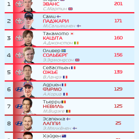
1
201
ЭВАНС
С.Мартин
Сами
2
171
ПАДЖАРИ
М.Сальминен
Такамото
3
160
КАЦУТА
А.Джонстон
Оливер
4
156
СОЛЬБЕРГ
Э.Эдмондсон
Себастьен
5
139
ОЖЬЕ
В.Ландэ
Адриен
6
129
ФУРМО
А.Кориа
Тьерри
7
125
НЕВИЛЬ
М.Видэге
Эсапекка
8
25
ЛАППИ
Э.Мялкёнен
Хэйден