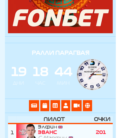
РАЛЛИ ПАРАГВАЯ
1
9
1
8
4
4
ДНИ
ЧАС
МИН
ПИЛОТ
ОЧКИ
Элфин
1
ЭВАНС
201
С.Мартин