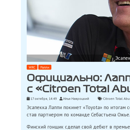
Эсапек
WRC
Ралли
Официально: Лап
с «Citroen Total A
17 октября, 14:49
Илья Навроцкий
Citroen Total Ab
Эсапекка Лаппи покинет «Toyota» по итогам с
став партнером по команде Себастьена Ожье.
Финский гонщик сделал свой дебют в премьер