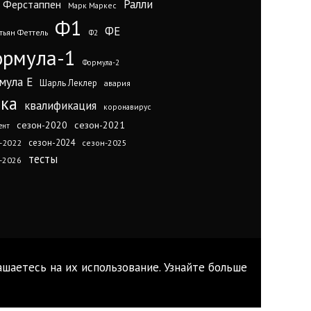
Ралли
 Ферстаппен
Марк Маркес
Ф1
ФЕ
тьян Феттель
Ф2
рмула-1
Формула-2
мула Е
Шарль Леклер
авария
нка
квалификация
коронавирус
сезон-2020
сезон-2021
ент
сезон-2024
-2022
сезон-2025
тесты
-2026
ашаетесь на их использование. Узнайте больше