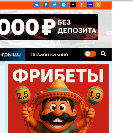
угих гоночных серий
ыгрыши
Онлайн казино