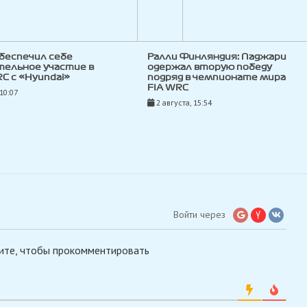
беспечил себе
Ралли Финляндия: Паджари
тельное участие в
одержал вторую победу
C с «Hyundai»
подряд в чемпионате мира
FIA WRC
 10:07
2 августа, 15:54
Войти через
ите, чтобы прокомментировать