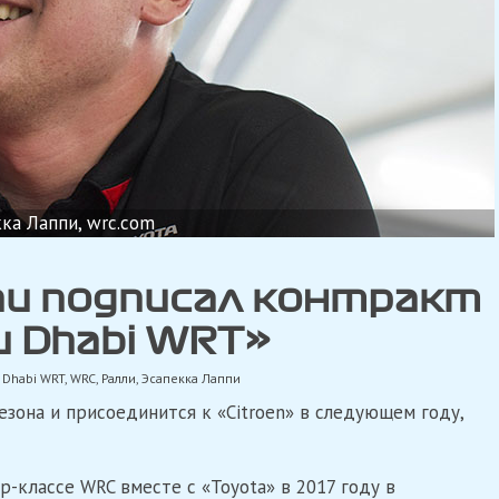
ка Лаппи, wrc.com
пи подписал контракт
bu Dhabi WRT»
u Dhabi WRT
,
WRC
,
Ралли
,
Эсапекка Лаппи
езона и присоединится к «Citroen» в следующем году,
-классе WRC вместе с «Toyota» в 2017 году в