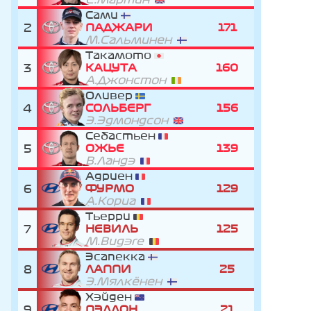
Сами
2
ПАДЖАРИ
171
М.Сальминен
Такамото
3
КАЦУТА
160
А.Джонстон
Оливер
4
СОЛЬБЕРГ
156
Э.Эдмондсон
Себастьен
5
ОЖЬЕ
139
В.Ландэ
Адриен
6
ФУРМО
129
А.Кориа
Тьерри
7
НЕВИЛЬ
125
М.Видэге
Эсапекка
8
ЛАППИ
25
Э.Мялкёнен
Хэйден
9
ПЭДДОН
21