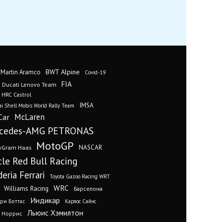
BWT Alpine
 Martin Aramco
Covid-19
FIA
Ducati Lenovo Team
 HRC Castrol
IMSA
i Shell Mobis World Rally Team
Car
McLaren
cedes-AMG PETRONAS
MotoGP
yGram Haas
NASCAR
cle Red Bull Racing
eria Ferrari
Toyota Gazoo Racing WRT
WRC
Williams Racing
Барселона
Индикар
ри Боттас
Карлос Сайнс
Льюис Хэмилтон
 Норрис