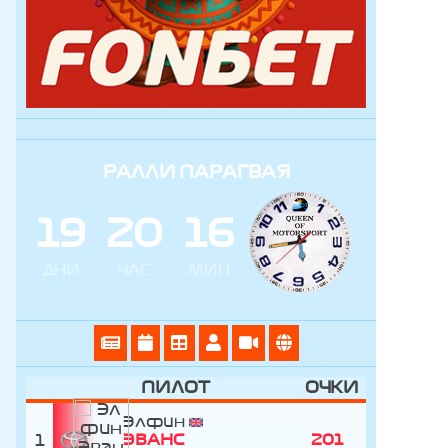
РАЛЛИ ПАРАГВАЯ
1
9
2
0
1
6
ДНИ
ЧАС
МИН
ПИЛОТ
ОЧКИ
Элфин
1
ЭВАНС
201