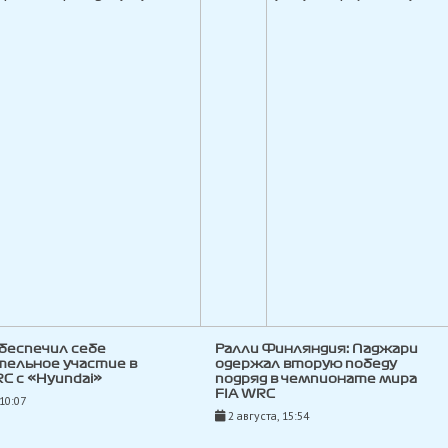
беспечил себе
Ралли Финляндия: Паджари
тельное участие в
одержал вторую победу
C с «Hyundai»
подряд в чемпионате мира
FIA WRC
 10:07
2 августа, 15:54