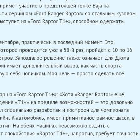
примет участие в предстоящей гонке Baja на
ти серийном «Ford Ranger Raptor» со стальным кузовом
ыступит на «Ford Raptor T1+», способном одержать
ентябре, практически в последний момент. Это
оторое проводится уже в 58-й раз, пройдёт с 10 по 16
метров. Запоздалое решение также означает для Дюма
ринимает дополнительный вызов, как часть спорта.
вую себя новичком. Моя цель — просто сделать всё
р на «Ford Raptor T1+»: «Хотя «Ranger Raptor» ещё
дение «T1+» на пределе возможностей — это довольно
ыл специально разработан и построен для чемпионата
ерийный автомобиль, имеет примитивное рамное шасси, в
тотип. На обеих машинах невозможно ездить с
 спокойствия. «Raptor T1+», напротив, требует точности