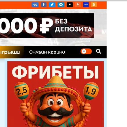
угих гоночных серий
ыгрыши
Онлайн казино