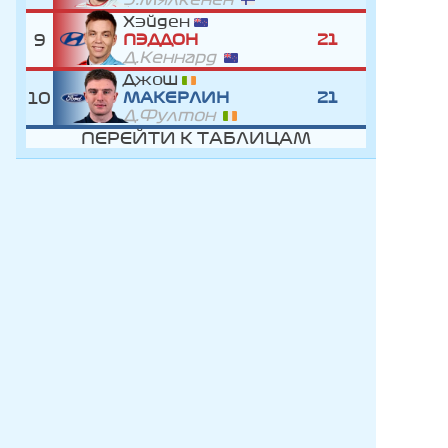
Хэйден
9
ПЭДДОН
21
Д.Кеннард
Джош
10
МАКЕРЛИН
21
Д.Фултон
ПЕРЕЙТИ К ТАБЛИЦАМ