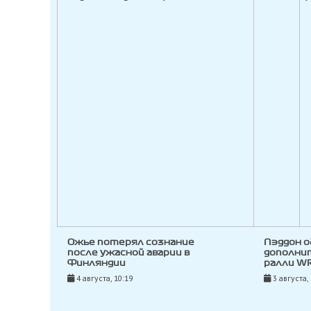
Ожье потерял сознание
Пэддон о
после ужасной аварии в
дополни
Финляндии
ралли WR
4 августа, 10:19
3 августа,