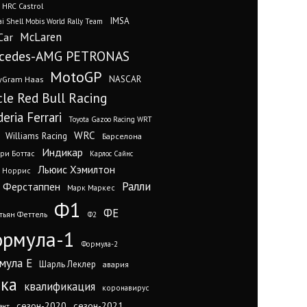
 HRC Castrol
IMSA
i Shell Mobis World Rally Team
Car
McLaren
cedes-AMG PETRONAS
MotoGP
yGram Haas
NASCAR
cle Red Bull Racing
eria Ferrari
Toyota Gazoo Racing WRT
WRC
Williams Racing
Барселона
Индикар
ри Боттас
Карлос Сайнс
Льюис Хэмилтон
 Норрис
Ралли
 Ферстаппен
Марк Маркес
Ф1
ФЕ
тьян Феттель
Ф2
рмула-1
Формула-2
мула Е
Шарль Леклер
авария
нка
квалификация
коронавирус
сезон-2020
сезон-2021
ент