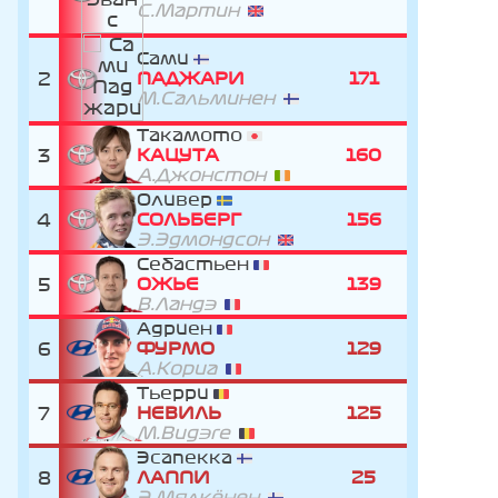
С.Мартин
Сами
2
ПАДЖАРИ
171
М.Сальминен
Такамото
3
КАЦУТА
160
А.Джонстон
Оливер
4
СОЛЬБЕРГ
156
Э.Эдмондсон
Себастьен
5
ОЖЬЕ
139
В.Ландэ
Адриен
6
ФУРМО
129
А.Кориа
Тьерри
7
НЕВИЛЬ
125
М.Видэге
Эсапекка
8
ЛАППИ
25
Э.Мялкёнен