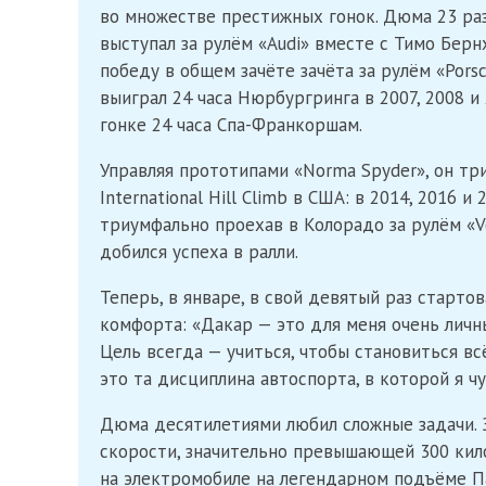
во множестве престижных гонок. Дюма 23 раза
выступал за рулём «Audi» вместе с Тимо Бер
победу в общем зачёте зачёта за рулём «Por
выиграл 24 часа Нюрбургринга в 2007, 2008 и
гонке 24 часа Спа-Франкоршам.
Управляя прототипами «Norma Spyder», он тр
International Hill Climb в США: в 2014, 2016 
триумфально проехав в Колорадо за рулём «V
добился успеха в ралли.
Теперь, в январе, в свой девятый раз старто
комфорта: «Дакар — это для меня очень личн
Цель всегда — учиться, чтобы становиться в
это та дисциплина автоспорта, в которой я 
Дюма десятилетиями любил сложные задачи. З
скорости, значительно превышающей 300 кил
на электромобиле на легендарном подъёме П