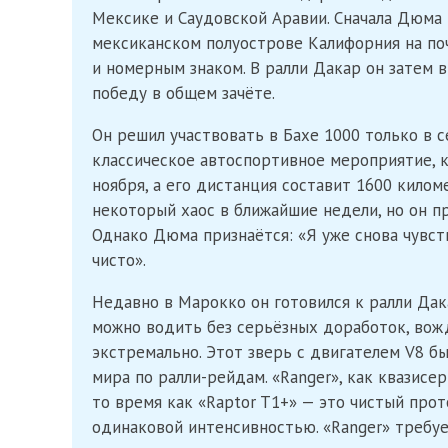
Мексике и Саудовской Аравии. Сначала Дюма 
мексиканском полуострове Калифорния на поч
и номерным знаком. В ралли Дакар он затем в
победу в общем зачёте.
Он решил участвовать в Бахе 1000 только в с
классическое автоспортивное мероприятие, к
ноября, а его дистанция составит 1600 кило
некоторый хаос в ближайшие недели, но он п
Однако Дюма признаётся: «Я уже снова чувст
чисто».
Недавно в Марокко он готовился к ралли Дака
можно водить без серьёзных доработок, вож
экстремально. Этот зверь с двигателем V8 б
мира по ралли-рейдам. «Ranger», как квазис
то время как «Raptor T1+» — это чистый про
одинаковой интенсивностью. «Ranger» требует