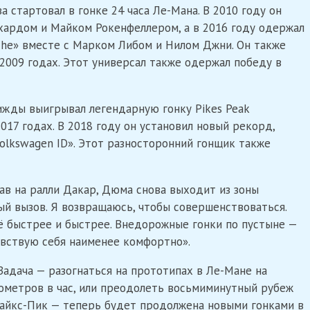
 стартовал в гонке 24 часа Ле-Мана. В 2010 году он
нхардом и Майком Рокенфеллером, а в 2016 году одержал
sche» вместе с Марком Либом и Нилом Джни. Он также
 2009 годах. Этот универсал также одержал победу в
ижды выигрывал легендарную гонку Pikes Peak
и 2017 годах. В 2018 году он установил новый рекорд,
olkswagen ID». Этот разносторонний гонщик также
вав на ралли Дакар, Дюма снова выходит из зоны
ый вызов. Я возвращаюсь, чтобы совершенствоваться.
сё быстрее и быстрее. Внедорожные гонки по пустыне —
чувствую себя наименее комфортно».
адача — разогнаться на прототипах в Ле-Мане на
ометров в час, или преодолеть восьмиминутный рубеж
айкс-Пик — теперь будет продолжена новыми гонками в