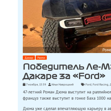
Ром
Дакар
Ралли
Победитель Ле-М
Дакаре за «Ford»
7 ноября, 15:59
Илья Навроцкий
Ford
,
Ford Racing
,
47-летний Роман Дюма выступит на раллийном
француз также выступит в гонке Баха 1000 на
Дюма уже сделал впечатляющую карьеру в а