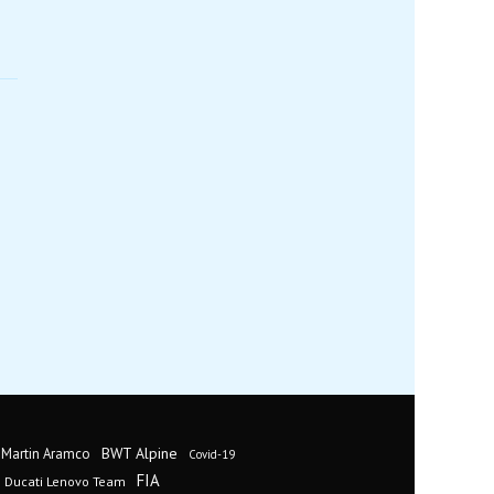
BWT Alpine
 Martin Aramco
Covid-19
FIA
Ducati Lenovo Team