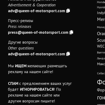
Honda
Advertisement & Cooperation
Hyunda
adv@queen-of-motorsport.com
Indy
Mer
Пресс-релизы
Press releases
Mone
press@queen-of-motorsport.com
Ora
Scud
Другие вопросы
WEC
Other questions
Валтте
adv@queen-of-motorsport.com
Ландо
Макс
Мы
ИЩЕМ
желающих размещать
рекламу на нашем сайте!
Себас
Фо
СПАМ
с предложением ваших услуг
будет
ИГНОРИРОВАТЬСЯ
! По
Фор
рекламе на нашем сайте или
го
другим вопросам пишите!
реглам