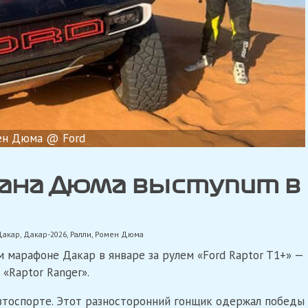
ен Дюма @ Ford
ана Дюма выступит в
Дакар
,
Дакар-2026
,
Ралли
,
Ромен Дюма
 марафоне Дакар в январе за рулем «Ford Raptor T1+» —
 «Raptor Ranger».
втоспорте. Этот разносторонний гонщик одержал победы