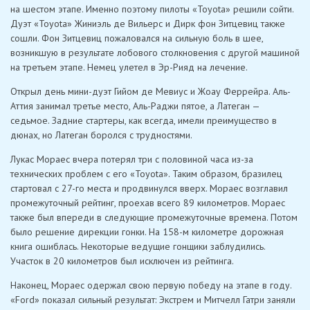
на шестом этапе. Именно поэтому пилоты «Toyota» решили сойти.
Дуэт «Toyota» Жиниэль де Вильерс и Дирк фон Зитцевиц также
сошли. Фон Зитцевиц пожаловался на сильную боль в шее,
возникшую в результате лобового столкновения с другой машиной
на третьем этапе. Немец улетел в Эр-Рияд на лечение.
Открыл день мини-дуэт Гийом де Мевиус и Жоау Феррейра. Аль-
Аттия занимал третье место, Аль-Раджи пятое, а Латеган —
седьмое. Задние стартеры, как всегда, имели преимущество в
дюнах, но Латеган боролся с трудностями.
Лукас Мораес вчера потерял три с половиной часа из-за
технических проблем с его «Toyota». Таким образом, бразилец
стартовал с 27-го места и продвинулся вверх. Мораес возглавил
промежуточный рейтинг, проехав всего 89 километров. Мораес
также был впереди в следующие промежуточные времена. Потом
было решение дирекции гонки. На 158-м километре дорожная
книга ошиблась. Некоторые ведущие гонщики заблудились.
Участок в 20 километров был исключен из рейтинга.
Наконец, Мораес одержал свою первую победу на этапе в году.
«Ford» показал сильный результат: Экстрем и Митчелл Гатри заняли