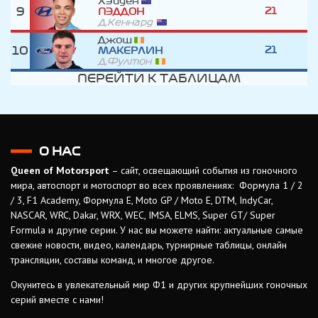
Хэйден
9
21
ПЭДДОН
Д.Кеннард
Джош
10
21
МАКЕРЛИН
Д.Фултон
ПЕРЕЙТИ К ТАБЛИЦАМ
О НАС
Queen of Motorsport
– сайт, освещающий события из гоночного
мира, автоспорт и мотоспорт во всех проявлениях: Формула 1 / 2
/ 3, F1 Academy, Формула Е, Moto GP / Moto E, DTM, IndyCar,
NASCAR, WRC, Dakar, WRX, WEC, IMSA, ELMS, Super GT/ Super
Formula и другие серии. У нас вы можете найти: актуальные самые
свежие новости, видео, календарь, турнирные таблицы, онлайн
трансляции, составы команд, и многое другое.
Окунитесь в увлекательный мир Ф1 и других крупнейших гоночных
серий вместе с нами!