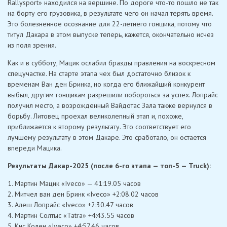
Rallysport» находился на вершине. По дороге что-то пошло не так
на борту его грузовика, в результате чего он начал терять время.
Это болезненное осознание для 22-летнего гонщика, потому что
титул Дакара в этом выпуске теперь, кажется, окончательно исчез
из поля зрения.
Как и в субботу, Мацик ослабил бразды правления на воскресном
спецучастке. На старте этапа чех был достаточно близок к
временам Ван ден Бринка, но когда его ближайший конкурент
выбыл, другим гонщикам разрешили побороться за успех. Лопрайс
получил место, а возрожденный Вайдотас Зала также вернулся в
борьбу. Литовец проехал великолепный этап и, похоже,
приближается к второму результату. Это соответствует его
лучшему результату в этом Дакаре. Это сработало, он остается
впереди Мацика.
Результаты Дакар-2025 (после 6-го этапа — топ-5 — Truck):
1. Мартин Мацик «Iveco» — 41:19.05 часов
2. Митчел ван ден Бринк «Iveco» +2:08.02 часов
3. Алеш Лопрайс «Iveco» +2:30.47 часов
4. Мартин Солтыс «Tatra» +4:43.55 часов
5. Кис Колен «Iveco» +4:57.46 часов