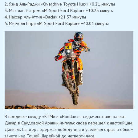
2. Язид Аль-Раджи «Overdrive Toyota Hilux» +0.21 минуты
3. Маттиас Экстрем «M-Sport Ford Raptor» +10.25 минуты
4. Нассер Аль-Аттия «Dacia» +21.57 минуты
5. Митчелл Гатри «M-Sport Ford Raptor» +40.01 минуты
В поединке между «KTM» и «Honda» на седьмом этапе ралли
Дакар в Саудовской Аравии импульс снова перешел к австрийцам.
Даниэль Сандерс одержал победу дня и увеличил отрыв в общем
зачете над Тошей Шарейной до четверти часа.