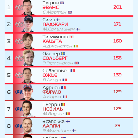
Элфин
1
201
ЭВАНС
С.Мартин
Сами
2
171
ПАДЖАРИ
М.Сальминен
Такамото
3
160
КАЦУТА
А.Джонстон
Оливер
4
156
СОЛЬБЕРГ
Э.Эдмондсон
Себастьен
5
139
ОЖЬЕ
В.Ландэ
Адриен
6
129
ФУРМО
А.Кориа
Тьерри
7
125
НЕВИЛЬ
М.Видэге
Эсапекка
8
25
ЛАППИ
Э.Мялкёнен