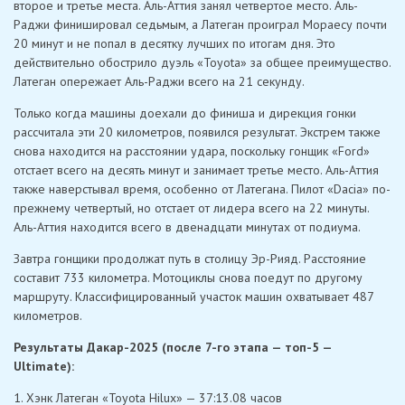
второе и третье места. Аль-Аттия занял четвертое место. Аль-
Раджи финишировал седьмым, а Латеган проиграл Мораесу почти
20 минут и не попал в десятку лучших по итогам дня. Это
действительно обострило дуэль «Toyota» за общее преимущество.
Латеган опережает Аль-Раджи всего на 21 секунду.
Только когда машины доехали до финиша и дирекция гонки
рассчитала эти 20 километров, появился результат. Экстрем также
снова находится на расстоянии удара, поскольку гонщик «Ford»
отстает всего на десять минут и занимает третье место. Аль-Аттия
также наверстывал время, особенно от Латегана. Пилот «Dacia» по-
прежнему четвертый, но отстает от лидера всего на 22 минуты.
Аль-Аттия находится всего в двенадцати минутах от подиума.
Завтра гонщики продолжат путь в столицу Эр-Рияд. Расстояние
составит 733 километра. Мотоциклы снова поедут по другому
маршруту. Классифицированный участок машин охватывает 487
километров.
Результаты Дакар-2025 (после 7-го этапа — топ-5 —
Ultimate):
1. Хэнк Латеган «Toyota Hilux» — 37:13.08 часов