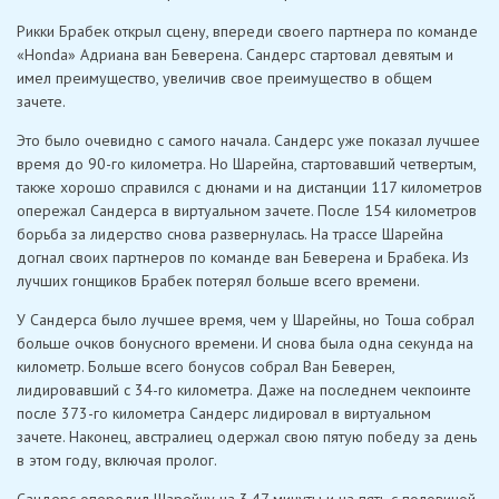
Рикки Брабек открыл сцену, впереди своего партнера по команде
«Honda» Адриана ван Беверена. Сандерс стартовал девятым и
имел преимущество, увеличив свое преимущество в общем
зачете.
Это было очевидно с самого начала. Сандерс уже показал лучшее
время до 90-го километра. Но Шарейна, стартовавший четвертым,
также хорошо справился с дюнами и на дистанции 117 километров
опережал Сандерса в виртуальном зачете. После 154 километров
борьба за лидерство снова развернулась. На трассе Шарейна
догнал своих партнеров по команде ван Беверена и Брабека. Из
лучших гонщиков Брабек потерял больше всего времени.
У Сандерса было лучшее время, чем у Шарейны, но Тоша собрал
больше очков бонусного времени. И снова была одна секунда на
километр. Больше всего бонусов собрал Ван Беверен,
лидировавший с 34-го километра. Даже на последнем чекпоинте
после 373-го километра Сандерс лидировал в виртуальном
зачете. Наконец, австралиец одержал свою пятую победу за день
в этом году, включая пролог.