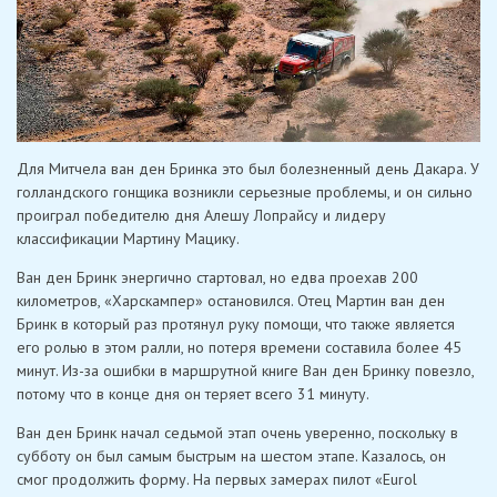
Для Митчела ван ден Бринка это был болезненный день Дакара. У
голландского гонщика возникли серьезные проблемы, и он сильно
проиграл победителю дня Алешу Лопрайсу и лидеру
классификации Мартину Мацику.
Ван ден Бринк энергично стартовал, но едва проехав 200
километров, «Харскампер» остановился. Отец Мартин ван ден
Бринк в который раз протянул руку помощи, что также является
его ролью в этом ралли, но потеря времени составила более 45
минут. Из-за ошибки в маршрутной книге Ван ден Бринку повезло,
потому что в конце дня он теряет всего 31 минуту.
Ван ден Бринк начал седьмой этап очень уверенно, поскольку в
субботу он был самым быстрым на шестом этапе. Казалось, он
смог продолжить форму. На первых замерах пилот «Eurol