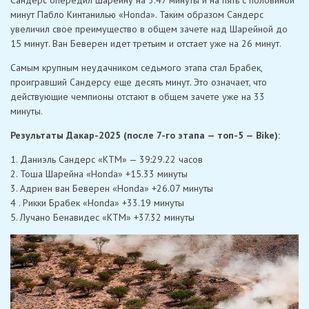
Сандерс опередил Шарейну на 3.47 минуты и на пять с половиной
минут Пабло Кинтанилью «Honda». Таким образом Сандерс
увеличил свое преимущество в общем зачете над Шарейной до
15 минут. Ван Беверен идет третьим и отстает уже на 26 минут.
Самым крупным неудачником седьмого этапа стал Брабек,
проигравший Сандерсу еще десять минут. Это означает, что
действующие чемпионы отстают в общем зачете уже на 33
минуты.
Результаты Дакар-2025 (после 7-го этапа — топ-5 — Bike):
1. Даниэль Сандерс «КТМ» — 39:29.22 часов
2. Тоша Шарейна «Honda» +15.33 минуты
3. Адриен ван Беверен «Honda» +26.07 минуты
4 . Рикки Брабек «Honda» +33.19 минуты
5. Лучано Бенавидес «КТМ» +37.32 минуты