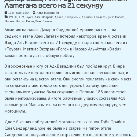
Латегана всего на 21 секунду
12 января, 16:54
Илья Навроцкий
IVECO
,
KTM
,
Toyota
,
Алеш Лопрайс
,
Дакар
,
Дакар-2025
,
Даниэль Сандерс
,
Лукас Мораес
,
Мартин Мацик
,
Ралли
,
Хэнк Латеган
Ажиотаж на ралли Дакар в Саудовской Аравии растет — на
седьмом этапе Хэнк Латеган потерял некоторое время, оставив
Язида Аль-Раджи всего на 21 секунду позади своего коллеги из
«Toyota». Маттиас Экстрем «Ford» и Нассер Аль-Аттия «Dacia»
также претендуют на общую победу.
В воскресенье к югу от Ад-Давадими был пройден круг. Вчера
спасательные вертолеты пришлось использовать несколько раз, и
они остались на шестом этапе. Они смогли прилететь на свои места
на седьмом этапе только сегодня утром. Поэтому дистанция
специального участка была сокращена. Первые 188 километров
были нейтрализованы. В итоге расчетный участок составлял 418
километров. Машины ехали немного по другому маршруту, чем
мотоциклы.
Двое бывших победителей мотоциклетных гонок Тоби Прайс и
Сэм Сандерленд уже не были на старте. На пятом этапе
Сандерленд получил легкое сотрясение мозга, которое усилилось