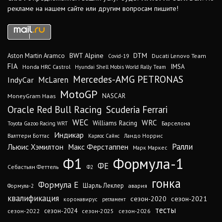
рекламе на нашем сайте или другим вопросам пишите!
DTM
BWT Alpine
Aston Martin Aramco
Ducati Lenovo Team
Covid-19
FIA
IMSA
Honda HRC Castrol
Hyundai Shell Mobis World Rally Team
Mercedes-AMG PETRONAS
IndyCar
McLaren
MotoGP
MoneyGram Haas
NASCAR
Oracle Red Bull Racing
Scuderia Ferrari
WEC
WRC
Williams Racing
Барселона
Toyota Gazoo Racing WRT
Индикар
Валттери Боттас
Ландо Норрис
Карлос Сайнс
Ралли
Льюис Хэмилтон
Макс Ферстаппен
Марк Маркес
Ф1
Формула-1
ФЕ
Себастьян Феттель
Ф2
гонка
Формула Е
Шарль Леклер
авария
Формула-2
квалификация
сезон-2020
сезон-2021
коронавирус
регламент
тесты
сезон-2024
сезон-2022
сезон-2025
сезон-2026