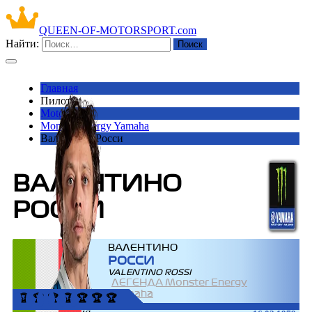
QUEEN-OF-MOTORSPORT.com
Найти:
Главная
Пилоты
Moto GP
Monster Energy Yamaha
Валентино Росси
ВАЛЕНТИНО
РОССИ
ВАЛЕНТИНО
РОССИ
VALENTINO ROSSI
ЛЕГЕНДА Monster Energy
Yamaha
🏆
🏆
🏆
🏆
🏆
🏆
🏆