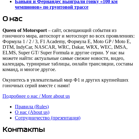
Баньяя и Фернандес выиграли гонку «100 км
чемпионов» по ​​грунтовой трассе
О нас
Queen of Motorsport
– сайт, освещающий события из
гоночного мира, автоспорт и мотоспорт во всех проявлениях:
Формула 1 / 2 / 3, F1 Academy, Формула Е, Moto GP / Moto E,
DTM, IndyCar, NASCAR, WRC, Dakar, WRX, WEC, IMSA,
ELMS, Super GT/ Super Formula и другие серии. У нас вы
можете найти: актуальные самые свежие новости, видео,
календарь, турнирные таблицы, онлайн трансляции, составы
команд, и многое другое.
Окунитесь в увлекательный мир Ф1 и других крупнейших
гоночных серий вместе с нами!
Подробнее о нас / More about us
Правила (Rules)
О нас (About us)
Сотрудничество (презентация)
Контакты