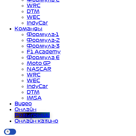
WRC
DTM
WEC
IndyCar
Команды
Формула-1
Формула-2
Формула-3
F1 Academy
Формула Е
Moto GP
NASCAR
WRC
WEC
IndyCar
DTM
IMSA
Видео
Онлайн
Розыгрыши
Онлайн казино