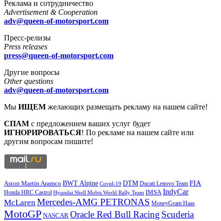
Реклама и сотрудничество
Advertisement & Cooperation
adv@queen-of-motorsport.com
Пресс-релизы
Press releases
press@queen-of-motorsport.com
Другие вопросы
Other questions
adv@queen-of-motorsport.com
Мы
ИЩЕМ
желающих размещать рекламу на нашем сайте!
СПАМ
с предложением ваших услуг будет
ИГНОРИРОВАТЬСЯ
! По рекламе на нашем сайте или
другим вопросам пишите!
DTM
FIA
BWT Alpine
Aston Martin Aramco
Ducati Lenovo Team
Covid-19
IndyCar
IMSA
Honda HRC Castrol
Hyundai Shell Mobis World Rally Team
Mercedes-AMG PETRONAS
McLaren
MoneyGram Haas
MotoGP
Oracle Red Bull Racing
Scuderia
NASCAR