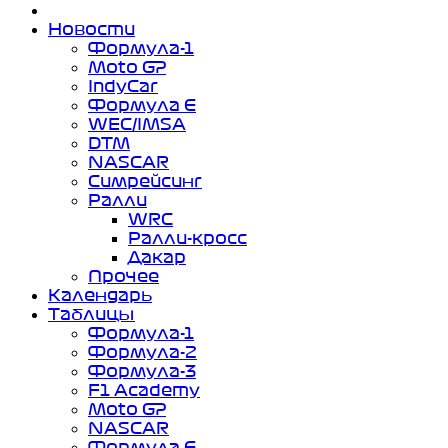
Новости
Формула-1
Moto GP
IndyCar
Формула Е
WEC/IMSA
DTM
NASCAR
Симрейсинг
Ралли
WRC
Ралли-кросс
Дакар
Прочее
Календарь
Таблицы
Формула-1
Формула-2
Формула-3
F1 Academy
Moto GP
NASCAR
Формула Е