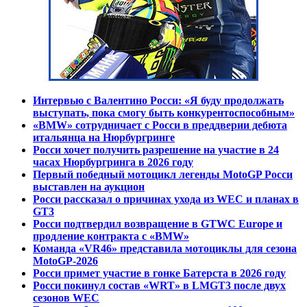
Интервью с Валентино Росси: «Я буду продолжать
выступать, пока смогу быть конкурентоспособным»
«BMW» сотрудничает с Росси в преддверии дебюта
итальянца на Нюрбургринге
Росси хочет получить разрешение на участие в 24
часах Нюрбургринга в 2026 году
Первый победный мотоцикл легенды MotoGP Росси
выставлен на аукцион
Росси рассказал о причинах ухода из WEC и планах в
GT3
Росси подтвердил возвращение в GTWC Europe и
продление контракта с «BMW»
Команда «VR46» представила мотоциклы для сезона
MotoGP-2026
Росси примет участие в гонке Батерста в 2026 году
Росси покинул состав «WRT» в LMGT3 после двух
сезонов WEC