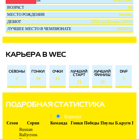
ДАТА РОЖДЕНИЯ
30.04.2000
ВОЗРАСТ
26
МЕСТО РОЖДЕНИЯ
Казань
ДЕБЮТ
1812 км Катара (2024)
ЛУЧШЕЕ МЕСТО В ЧЕМПИОНАТЕ
10[2025]
КАРЬЕРА В WEC
СЕЗОНЫ
ГОНКИ
ОЧКИ
ЛУЧШИЙ
ЛУЧШИЙ
DNF
СТАРТ
ФИНИШ
2
10
65
3
23
19
ПОДРОБНАЯ СТАТИСТИКА
Карьера
Сезон
Серия
Команда
Гонки
Победы
Поулы
Б.круги
По
Russian
Rallycross