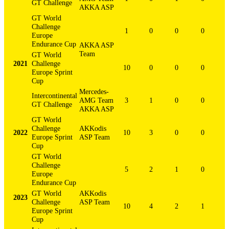
GT Challenge
AKKA ASP
GT World
Challenge
1
0
0
0
Europe
Endurance Cup
AKKA ASP
Team
GT World
2021
Challenge
10
0
0
0
Europe Sprint
Cup
Mercedes-
Intercontinental
AMG Team
3
1
0
0
GT Challenge
AKKA ASP
GT World
Challenge
AKKodis
2022
10
3
0
0
Europe Sprint
ASP Team
Cup
GT World
Challenge
5
2
1
0
Europe
Endurance Cup
GT World
AKKodis
2023
Challenge
ASP Team
10
4
2
1
Europe Sprint
Cup