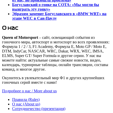
от нас, но произошла проблема»
Богуславский о гонке на СОТА: «Мы могли бы
выиграть эту гонку»
Эбрахим заменит Богуславского в «BMW WRT» на
этапе WEC в Сан-Паулу
О нас
Queen of Motorsport
– сайт, освещающий события из
гоночного мира, автоспорт и мотоспорт во всех проявлениях:
Формула 1 / 2 / 3, F1 Academy, Формула Е, Moto GP / Moto E,
DTM, IndyCar, NASCAR, WRC, Dakar, WRX, WEC, IMSA,
ELMS, Super GT/ Super Formula и другие серии. У нас вы
можете найти: актуальные самые свежие новости, видео,
календарь, турнирные таблицы, онлайн трансляции, составы
команд, и многое другое.
Окунитесь в увлекательный мир Ф1 и других крупнейших
гоночных серий вместе с нами!
Подробнее о нас / More about us
Правила (Rules)
О нас (About us)
Сотрудничество (презентация)