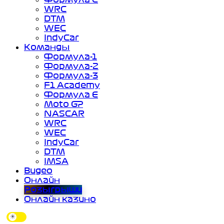
WRC
DTM
WEC
IndyCar
Команды
Формула-1
Формула-2
Формула-3
F1 Academy
Формула Е
Moto GP
NASCAR
WRC
WEC
IndyCar
DTM
IMSA
Видео
Онлайн
Розыгрыши
Онлайн казино