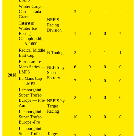
LMP3
Winter Canyon
Cup — Lada
3
2
—
—
Granta
NEFIS
Tatarstan
Racing
Winter Ice
Division
Racing
1
0
0
?
Championship
— А-1600
Radical Middle
B-Tuning
2
2
1
1
East Cup
European Le
Mans Series —
6
0
0
0
NEFIS by
LMP3
Speed
2018
Factory
Le Mans Cup
2
0
0
0
— LMP3
Lamborghini
Super Trofeo
2
0
0
0
Europe — Pro-
NEFIS by
Am
Target
Racing
Lamborghini
Super Trofeo
10
0
0
0
Europe -Pro
Lamborghini
Super Trofeo
Target