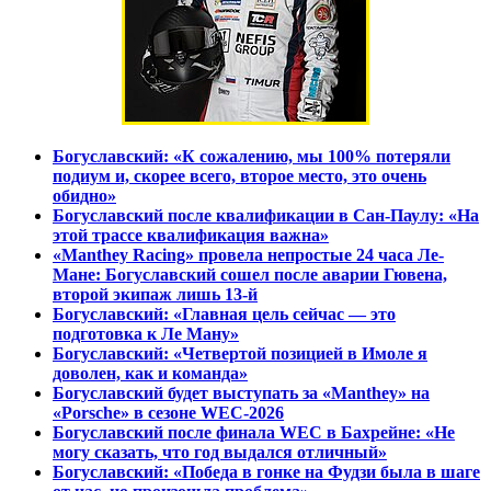
Богуславский: «К сожалению, мы 100% потеряли
подиум и, скорее всего, второе место, это очень
обидно»
Богуславский после квалификации в Сан-Паулу: «На
этой трассе квалификация важна»
«Manthey Racing» провела непростые 24 часа Ле-
Мане: Богуславский сошел после аварии Гювена,
второй экипаж лишь 13-й
Богуславский: «Главная цель сейчас — это
подготовка к Ле Ману»
Богуславский: «Четвертой позицией в Имоле я
доволен, как и команда»
Богуславский будет выступать за «Manthey» на
«Porsche» в сезоне WEC-2026
Богуславский после финала WEC в Бахрейне: «Не
могу сказать, что год выдался отличный»
Богуславский: «Победа в гонке на Фудзи была в шаге