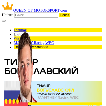
QUEEN-OF-MOTORSPORT.com
Найти:
Главная
Пилоты
WEC
MANTHEY Racing WEC
Тимур Богуславский
ТИМУР
БОГУСЛАВСКИЙ
ТИМУР
БОГУСЛАВСКИЙ
TIMUR BOGUSLAVSKIY
MANTHEY Racing WEC