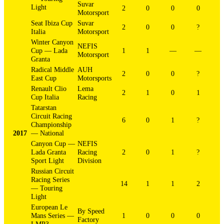
Suvar
Light
2
0
0
0
Motorsport
Seat Ibiza Cup
Suvar
2
0
0
?
Italia
Motorsport
Winter Canyon
NEFIS
Cup — Lada
1
1
—
—
Motorsport
Granta
Radical Middle
AUH
2
0
0
?
East Cup
Motorsports
Renault Clio
Lema
2
1
0
1
Cup Italia
Racing
Tatarstan
Circuit Racing
6
0
1
?
Championship
2017
— National
Canyon Cup —
NEFIS
Lada Granta
Racing
2
0
1
?
Sport Light
Division
Russian Circuit
Racing Series
14
1
1
2
— Touring
Light
European Le
By Speed
Mans Series —
1
0
0
0
Factory