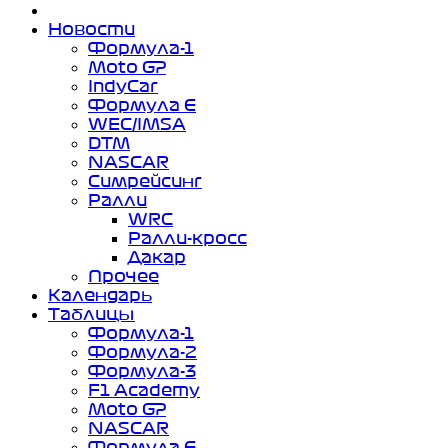
Новости
Формула-1
Moto GP
IndyCar
Формула Е
WEC/IMSA
DTM
NASCAR
Симрейсинг
Ралли
WRC
Ралли-кросс
Дакар
Прочее
Календарь
Таблицы
Формула-1
Формула-2
Формула-3
F1 Academy
Moto GP
NASCAR
Формула Е