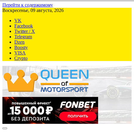
Перейти к содержимому
Воскресенье, 09 августа, 2026
VK
Facebook
Twitter / X
Telegram
Dzen
Boosty
VISA
Crypto
QUEEN-OF-MOTORSPORT.COM
Аналитика, статистика, трансляции Формулы-1 (Ф2/Ф3/F1
Academy), Формулы Е, Moto GP, DTM, IndyCar, NASCAR,
WRC (Dakar, WRX), WEC, IMSA и других гоночных серий