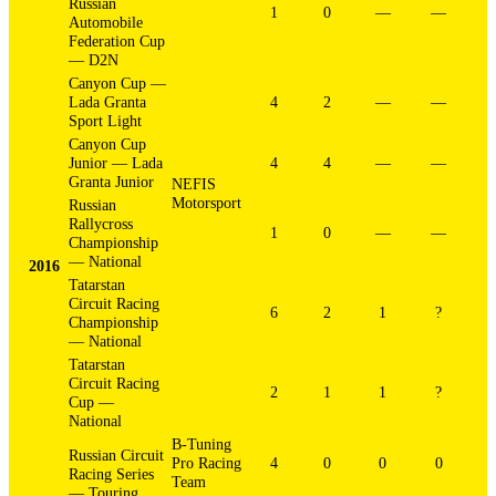
Russian
1
0
—
—
Automobile
Federation Cup
— D2N
Canyon Cup —
Lada Granta
4
2
—
—
Sport Light
Canyon Cup
Junior — Lada
4
4
—
—
Granta Junior
NEFIS
Motorsport
Russian
Rallycross
1
0
—
—
Championship
— National
2016
Tatarstan
Circuit Racing
6
2
1
?
Championship
— National
Tatarstan
Circuit Racing
2
1
1
?
Cup —
National
B-Tuning
Russian Circuit
Pro Racing
4
0
0
0
Racing Series
Team
— Touring