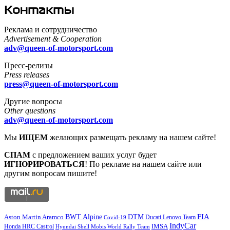
Контакты
Реклама и сотрудничество
Advertisement & Cooperation
adv@queen-of-motorsport.com
Пресс-релизы
Press releases
press@queen-of-motorsport.com
Другие вопросы
Other questions
adv@queen-of-motorsport.com
Мы
ИЩЕМ
желающих размещать рекламу на нашем сайте!
СПАМ
с предложением ваших услуг будет
ИГНОРИРОВАТЬСЯ
! По рекламе на нашем сайте или
другим вопросам пишите!
DTM
FIA
BWT Alpine
Aston Martin Aramco
Ducati Lenovo Team
Covid-19
IndyCar
IMSA
Honda HRC Castrol
Hyundai Shell Mobis World Rally Team