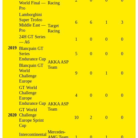
2
0
0
0
World Final —
Racing
Pro
Lamborghini
Super Trofeo
6
6
1
3
Middle East —
Target
Pro
Racing
24H GT Series
1
0
0
0
— A6
2019
Blancpain GT
Series
5
0
0
0
Endurance Cup
AKKA ASP
Blancpain GT
Team
World
9
0
1
0
Challenge
Europe
GT World
Challenge
4
0
0
0
Europe
Endurance Cup
AKKA ASP
Team
GT World
2020
Challenge
10
2
0
0
Europe Sprint
Cup
Mercedes-
Intercontinental
AMG Team
1
0
1
0