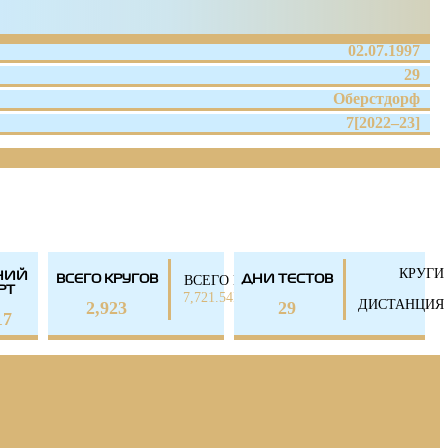
02.07.1997
29
Оберстдорф
7[2022–23]
КРУГИ
НИЙ
ВСЕГО КМ
ВСЕГО КРУГОВ
ДНИ ТЕСТОВ
РТ
7,721.54KM
ДИСТАНЦИЯ
2,923
29
17