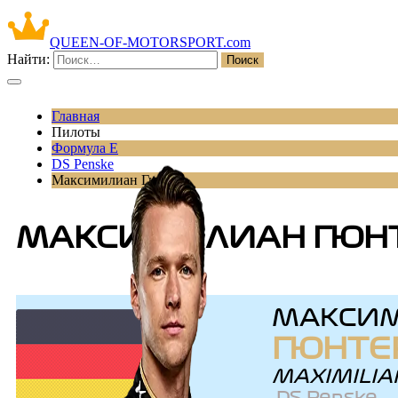
QUEEN-OF-MOTORSPORT.com
Найти:
Главная
Пилоты
Формула Е
DS Penske
Максимилиан Гюнтер
МАКСИМИЛИАН ГЮН
МАКСИ
ГЮНТЕ
MAXIMILIA
DS Penske