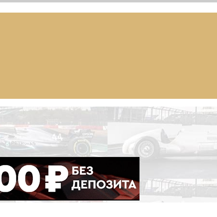
ademy), Формулы Е, Moto GP, DTM, IndyCar, NASCAR, WRC (Dak