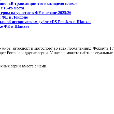
ико: «В трансляции это выглядело плохо»
с 16-го места
ром на участие в ФE в сезоне-2025/26
и ФЕ в Лондоне
али об историческом дубле «DS Penske» в Шанхае
нке ФЕ в Шанхае
мира, автоспорт и мотоспорт во всех проявлениях: Формула 1 / 2
Formula и другие серии. У нас вы можете найти: актуальные с
чных серий вместе с нами!