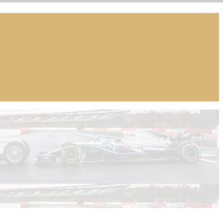
ar, WRX), WEC, IMSA и других гоночных серий