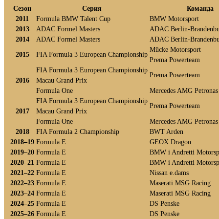
Сезон
Серия
Команда
2011
Formula BMW Talent Cup
BMW Motorsport
2013
ADAC Formel Masters
ADAC Berlin-Brandenbu
2014
ADAC Formel Masters
ADAC Berlin-Brandenbu
Mücke Motorsport
2015
FIA Formula 3 European Championship
Prema Powerteam
FIA Formula 3 European Championship
Prema Powerteam
2016
Macau Grand Prix
Formula One
Mercedes AMG Petronas
FIA Formula 3 European Championship
Prema Powerteam
2017
Macau Grand Prix
Formula One
Mercedes AMG Petronas
2018
FIA Formula 2 Championship
BWT Arden
2018–19
Formula E
GEOX Dragon
2019–20
Formula E
BMW i Andretti Motorsp
2020–21
Formula E
BMW i Andretti Motorsp
2021–22
Formula E
Nissan e.dams
2022–23
Formula E
Maserati MSG Racing
2023–24
Formula E
Maserati MSG Racing
2024–25
Formula E
DS Penske
2025–26
Formula E
DS Penske