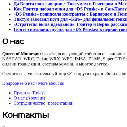
Да Кошта после аварии с Тиктумом и Гюнтером в Мех
Как Гюнтер набрал очки для «DS Penske» в Сан-Паулу 
«DS Penske» подписала контракты с Барнардом и Гюнте
Тиктум завоевал поул для «Kiro» для финальной гонк
«Стратегия была идеальной»: Гюнтер и Вернь рассказ
Гюнтер возглавил дубль для «DS Penske» в первой го
О нас
Queen of Motorsport
– сайт, освещающий события из гоночного 
NASCAR, WRC, Dakar, WRX, WEC, IMSA, ELMS, Super GT/ Super 
онлайн трансляции, составы команд, и многое другое.
Окунитесь в увлекательный мир Ф1 и других крупнейших гоно
Подробнее о нас / More about us
Правила (Rules)
О нас (About us)
Сотрудничество (презентация)
Контакты