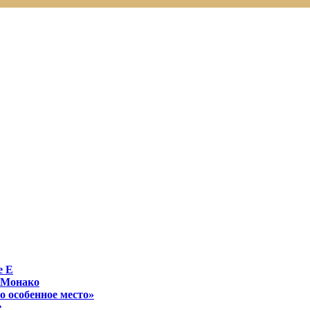
е E
 Монако
о особенное место»
е