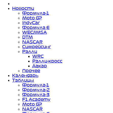
Новости
Формула-1
Moto GP
IndyCar
Формула Е
WEC/IMSA
DTM
NASCAR
Симрейсинг
Ралли
WRC
Ралли-кросс
Дакар
Прочее
Календарь
Таблицы
Формула-1
Формула-2
Формула-3
F1 Academy
Moto GP
NASCAR