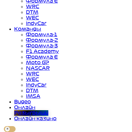
Формула Е
WRC
DTM
WEC
IndyCar
Команды
Формула-1
Формула-2
Формула-3
F1 Academy
Формула Е
Moto GP
NASCAR
WRC
WEC
IndyCar
DTM
IMSA
Видео
Онлайн
Розыгрыши
Онлайн казино