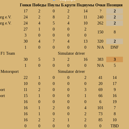
Гонки
Победы
Поулы
Б.круги
Подиумы
Очки
Позиция
17
2
0
2
14
?
2
rg e.V.
24
2
8
2
11
240
2
rg e.V.
24
4
5
4
10
262
2
27
1
0
0
2
150
8
3
0
0
0
0
30
4
7
4
13
320
2
1
0
0
0
0
N/A
DNF
 F1 Team
Simulator driver
30
5
3
2
16
383
3
1
0
0
0
0
N/A
5
 Motorsport
Simulator driver
22
1
0
0
2
41
14
10
0
0
0
0
20
17
ort
11
2
0
0
3
69
9
ort
15
1
0
0
1
66
16
16
0
0
0
0
6
19
16
1
2
0
4
101
7
16
1
0
0
2
73
8
16
2
2
1
2
85
10
0
0
0
0
0
0
TBD