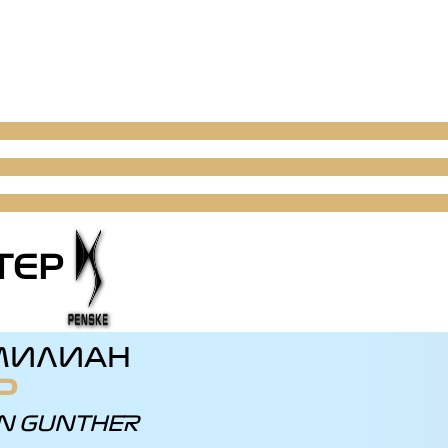
ТЕР
МИЛИАН
Р
N GUNTHER