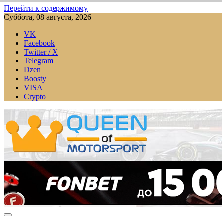
Перейти к содержимому
Суббота, 08 августа, 2026
VK
Facebook
Twitter / X
Telegram
Dzen
Boosty
VISA
Crypto
QUEEN-OF-MOTORSPORT.COM
Аналитика, статистика, трансляции Формулы-1 (Ф2/Ф3/F1 Ac