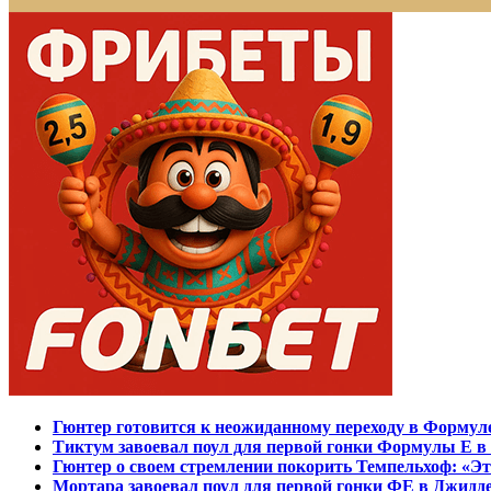
Гюнтер готовится к неожиданному переходу в Формул
Тиктум завоевал поул для первой гонки Формулы Е в
Гюнтер о своем стремлении покорить Темпельхоф: «Эт
Мортара завоевал поул для первой гонки ФЕ в Джидд