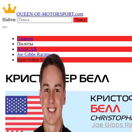
QUEEN-OF-MOTORSPORT.com
Найти:
Главная
Пилоты
NASCAR
Joe Gibbs Racing
Кристофер Белл
КРИСТОФЕР БЕЛЛ
КРИСТО
БЕЛЛ
CHRISTOPH
Joe Gibbs R