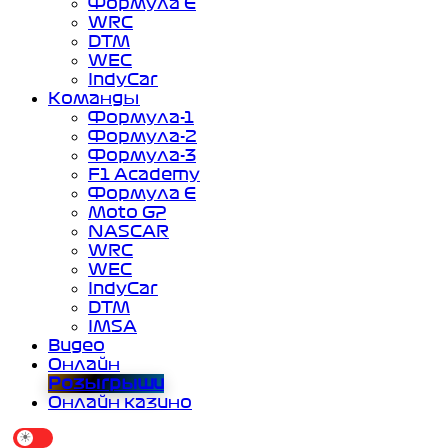
Формула Е
WRC
DTM
WEC
IndyCar
Команды
Формула-1
Формула-2
Формула-3
F1 Academy
Формула Е
Moto GP
NASCAR
WRC
WEC
IndyCar
DTM
IMSA
Видео
Онлайн
Розыгрыши
Онлайн казино