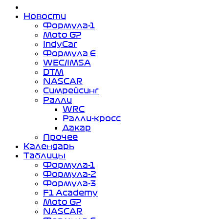
Новости
Формула-1
Moto GP
IndyCar
Формула Е
WEC/IMSA
DTM
NASCAR
Симрейсинг
Ралли
WRC
Ралли-кросс
Дакар
Прочее
Календарь
Таблицы
Формула-1
Формула-2
Формула-3
F1 Academy
Moto GP
NASCAR