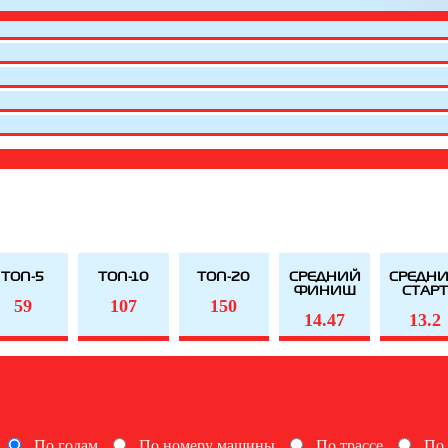
ТОП-5
ТОП-10
ТОП-20
СРЕДНИЙ
СРЕДН
ФИНИШ
СТАР
59
107
150
14.47
13.2
По годам
По номеру машины
По трассе
По 