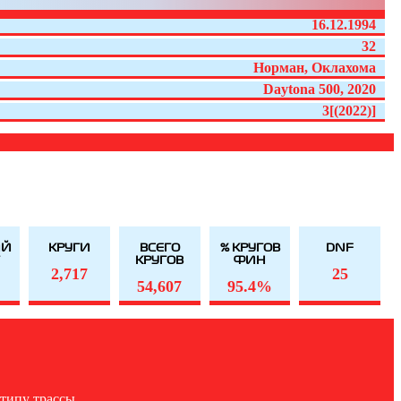
16.12.1994
32
Норман, Оклахома
Daytona 500, 2020
3[(2022)]
ИЙ
КРУГИ
ВСЕГО
% КРУГОВ
DNF
Т
КРУГОВ
ФИН
2,717
25
54,607
95.4%
типу трассы