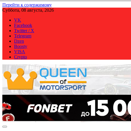
Перейти к содержимому
Суббота, 08 августа, 2026
VK
Facebook
Twitter / X
Telegram
Dzen
Boosty
VISA
Crypto
QUEEN-OF-MOTORSPORT.COM
Аналитика, статистика, трансляции Формулы-1 (Ф2/Ф3/F1 Ac