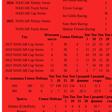
2024
NASCAR Xfinity Series
2
NASCAR Truck Series
Tricon Garage
1
NASCAR Cup Series
36
Joe Gibbs Racing
1
2025
NASCAR Xfinity Series
Sam Hunt Racing
1
NASCAR Truck Series
Halmar Friesen Racing
1
Итоговое
Топ
Топ
Топ
Топ
Год
Гонки
Победы
место
5
10
15
20
2025 NASCAR Cup Series
5
36
4
13
22
25
29
2024 NASCAR Cup Series
5
36
3
15
23
26
27
2023 NASCAR Cup Series
4
36
2
10
19
24
28
2022 NASCAR Cup Series
3
36
3
12
20
22
26
2021 NASCAR Cup Series
12
36
1
7
16
18
24
2020 NASCAR Cup Series
20
36
0
2
7
13
16
Топ
Топ
Топ
Топ
Средний
Средний
№ машины
Гонки
Победы
Поу
5
10
15
20
финиш
старт
#20
180
13
57
100
115
134
13.3
11.1
1
#95
36
0
2
7
13
16
20.3
23.9
0
Топ
Топ
Топ
Топ
Средний
Сре
Трасса
Гонки
Победы
5
10
15
20
финиш
ст
Atlanta (EchoPark)
11
1
3
4
4
6
16.7
21
Bristol
9
1
4
7
7
7
10.8
11