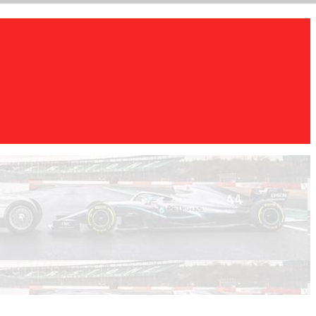
ar, WRX), WEC, IMSA и других гоночных серий