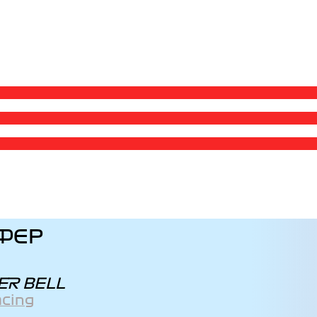
ФЕР
ER BELL
acing