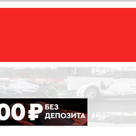
ademy), Формулы Е, Moto GP, DTM, IndyCar, NASCAR, WRC (Dak