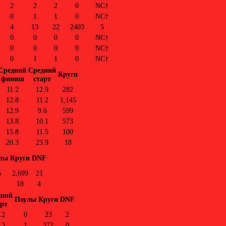
2
2
2
0
NC†
0
1
1
0
NC†
4
13
22
2403
5
0
0
0
0
NC†
0
0
0
0
NC†
0
1
1
0
NC†
Средний
Средний
Круги
финиш
старт
11.2
12.9
282
12.8
11.2
1,145
12.9
9.6
599
13.8
10.1
573
15.8
11.5
100
20.3
23.9
18
лы
Круги
DNF
5
2,699
21
18
4
дний
Поулы
Круги
DNF
арт
.2
0
23
2
.3
1
372
0