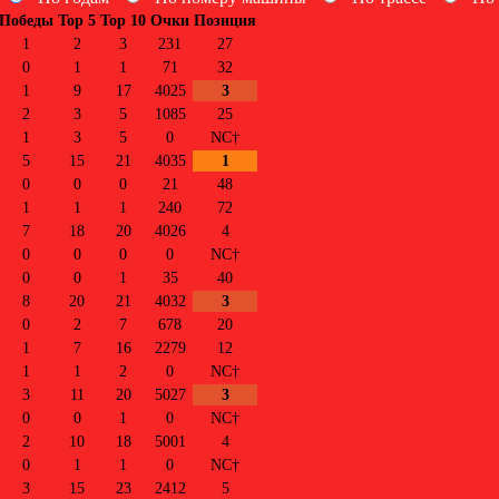
Победы
Top 5
Top 10
Очки
Позиция
1
2
3
231
27
0
1
1
71
32
1
9
17
4025
3
2
3
5
1085
25
1
3
5
0
NC†
5
15
21
4035
1
0
0
0
21
48
1
1
1
240
72
7
18
20
4026
4
0
0
0
0
NC†
0
0
1
35
40
8
20
21
4032
3
0
2
7
678
20
1
7
16
2279
12
1
1
2
0
NC†
3
11
20
5027
3
0
0
1
0
NC†
2
10
18
5001
4
0
1
1
0
NC†
3
15
23
2412
5