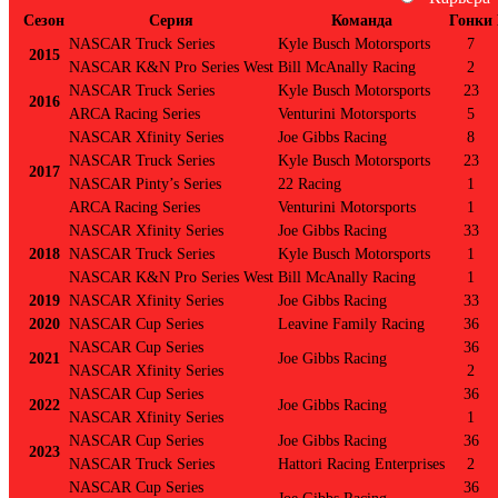
Сезон
Серия
Команда
Гонки
NASCAR Truck Series
Kyle Busch Motorsports
7
2015
NASCAR K&N Pro Series West
Bill McAnally Racing
2
NASCAR Truck Series
Kyle Busch Motorsports
23
2016
ARCA Racing Series
Venturini Motorsports
5
NASCAR Xfinity Series
Joe Gibbs Racing
8
NASCAR Truck Series
Kyle Busch Motorsports
23
2017
NASCAR Pinty’s Series
22 Racing
1
ARCA Racing Series
Venturini Motorsports
1
NASCAR Xfinity Series
Joe Gibbs Racing
33
2018
NASCAR Truck Series
Kyle Busch Motorsports
1
NASCAR K&N Pro Series West
Bill McAnally Racing
1
2019
NASCAR Xfinity Series
Joe Gibbs Racing
33
2020
NASCAR Cup Series
Leavine Family Racing
36
NASCAR Cup Series
36
2021
Joe Gibbs Racing
NASCAR Xfinity Series
2
NASCAR Cup Series
36
2022
Joe Gibbs Racing
NASCAR Xfinity Series
1
NASCAR Cup Series
Joe Gibbs Racing
36
2023
NASCAR Truck Series
Hattori Racing Enterprises
2
NASCAR Cup Series
36
Joe Gibbs Racing