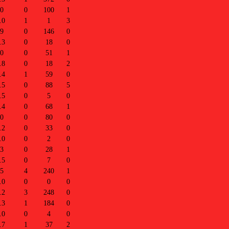
.0
0
100
1
.0
1
1
3
.9
0
146
0
.3
0
18
0
.0
0
51
1
.8
0
18
2
.4
1
59
0
.5
0
88
5
.5
0
5
0
.4
0
68
1
.0
0
80
0
.2
0
33
0
.0
0
2
0
.3
0
28
1
.5
0
7
0
.5
4
240
1
.0
0
0
0
.2
3
248
0
.3
1
184
0
.0
0
4
0
.7
1
37
2