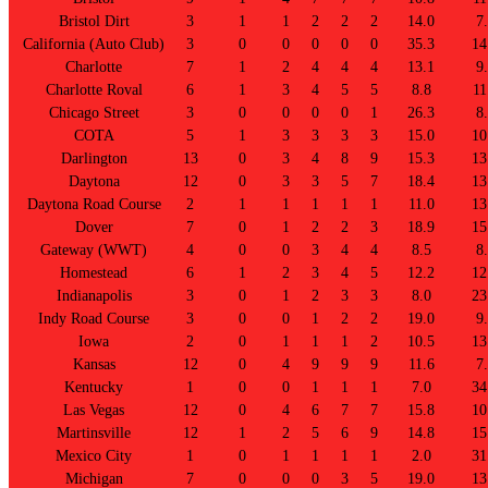
Bristol Dirt
3
1
1
2
2
2
14.0
7
California (Auto Club)
3
0
0
0
0
0
35.3
14
Charlotte
7
1
2
4
4
4
13.1
9
Charlotte Roval
6
1
3
4
5
5
8.8
11
Chicago Street
3
0
0
0
0
1
26.3
8
COTA
5
1
3
3
3
3
15.0
10
Darlington
13
0
3
4
8
9
15.3
13
Daytona
12
0
3
3
5
7
18.4
13
Daytona Road Course
2
1
1
1
1
1
11.0
13
Dover
7
0
1
2
2
3
18.9
15
Gateway (WWT)
4
0
0
3
4
4
8.5
8
Homestead
6
1
2
3
4
5
12.2
12
Indianapolis
3
0
1
2
3
3
8.0
23
Indy Road Course
3
0
0
1
2
2
19.0
9
Iowa
2
0
1
1
1
2
10.5
13
Kansas
12
0
4
9
9
9
11.6
7
Kentucky
1
0
0
1
1
1
7.0
34
Las Vegas
12
0
4
6
7
7
15.8
10
Martinsville
12
1
2
5
6
9
14.8
15
Mexico City
1
0
1
1
1
1
2.0
31
Michigan
7
0
0
0
3
5
19.0
13