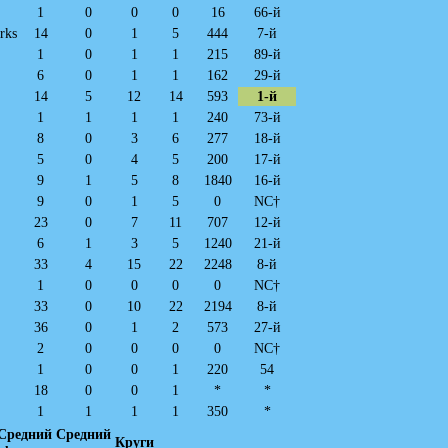
1
0
0
0
16
66-й
rks
14
0
1
5
444
7-й
1
0
1
1
215
89-й
6
0
1
1
162
29-й
14
5
12
14
593
1-й
1
1
1
1
240
73-й
8
0
3
6
277
18-й
5
0
4
5
200
17-й
9
1
5
8
1840
16-й
9
0
1
5
0
NC†
23
0
7
11
707
12-й
6
1
3
5
1240
21-й
33
4
15
22
2248
8-й
1
0
0
0
0
NC†
33
0
10
22
2194
8-й
36
0
1
2
573
27-й
2
0
0
0
0
NC†
1
0
0
1
220
54
18
0
0
1
*
*
1
1
1
1
350
*
Средний
Средний
Круги