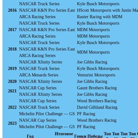
NASCAR Truck Series
Kyle Busch Motorsports
2016
NASCAR K&N Pro Series East
HScott Motorsports with Justin Ma
ARCA Racing Series
Ranier Racing with MDM
NASCAR Truck Series
Kyle Busch Motorsports
2017
NASCAR K&N Pro Series East
MDM Motorsports
ARCA Racing Series
MDM Motorsports
NASCAR Truck Series
Kyle Busch Motorsports
2018
NASCAR K&N Pro Series East
MDM Motorsports
ARCA Racing Series
NASCAR Xfinity Series
Joe Gibbs Racing
2019
NASCAR Truck Series
Kyle Busch Motorsports
ARCA Menards Series
Venturini Motorsports
2020
NASCAR Xfinity Series
Joe Gibbs Racing
NASCAR Cup Series
Gaunt Brothers Racing
2021
NASCAR Xfinity Series
Joe Gibbs Racing
NASCAR Cup Series
Wood Brothers Racing
2022
NASCAR Truck Series
David Gilliland Racing
Michelin Pilot Challenge — GS
PF Racing
NASCAR Cup Series
Wood Brothers Racing
2023
Michelin Pilot Challenge — GS
PF Racing
Итоговое
Топ
Топ
Топ
Топ
Год
Гонки
Победы