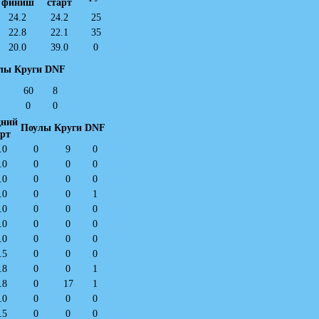
финиш
старт
24.2
24.2
25
22.8
22.1
35
20.0
39.0
0
лы
Круги
DNF
60
8
0
0
дний
Поулы
Круги
DNF
арт
.0
0
9
0
.0
0
0
0
.0
0
0
0
.0
0
0
1
.0
0
0
0
.0
0
0
0
.0
0
0
0
.5
0
0
0
.8
0
0
1
.8
0
17
1
.0
0
0
0
.5
0
0
0