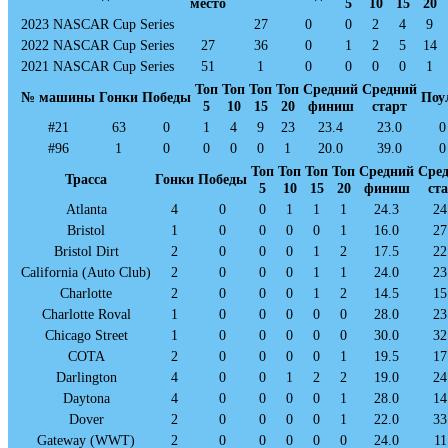
место
5
10
15
20
2023 NASCAR Cup Series
27
0
0
2
4
9
2022 NASCAR Cup Series
27
36
0
1
2
5
14
2021 NASCAR Cup Series
51
1
0
0
0
0
1
Топ
Топ
Топ
Топ
Средний
Средний
№ машины
Гонки
Победы
Поу
5
10
15
20
финиш
старт
#21
63
0
1
4
9
23
23.4
23.0
0
#96
1
0
0
0
0
1
20.0
39.0
0
Топ
Топ
Топ
Топ
Средний
Сре
Трасса
Гонки
Победы
5
10
15
20
финиш
ст
Atlanta
4
0
0
1
1
1
24.3
24
Bristol
1
0
0
0
0
1
16.0
27
Bristol Dirt
2
0
0
0
1
2
17.5
22
California (Auto Club)
2
0
0
0
1
1
24.0
23
Charlotte
2
0
0
0
1
2
14.5
15
Charlotte Roval
1
0
0
0
0
0
28.0
23
Chicago Street
1
0
0
0
0
0
30.0
32
COTA
2
0
0
0
0
1
19.5
17
Darlington
4
0
0
1
2
2
19.0
24
Daytona
4
0
0
0
0
1
28.0
14
Dover
2
0
0
0
0
1
22.0
33
Gateway (WWT)
2
0
0
0
0
0
24.0
11