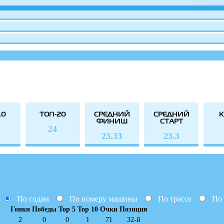
10
ТОП-20
СРЕДНИЙ
СРЕДНИЙ
К
ФИНИШ
СТАРТ
24
23.33
23.3
По годам
По номеру машины
По трассе
По 
Гонки
Победы
Top 5
Top 10
Очки
Позиция
2
0
0
1
71
32-й