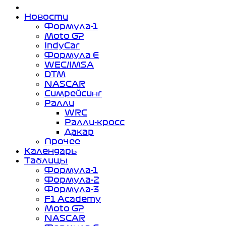
Новости
Формула-1
Moto GP
IndyCar
Формула Е
WEC/IMSA
DTM
NASCAR
Симрейсинг
Ралли
WRC
Ралли-кросс
Дакар
Прочее
Календарь
Таблицы
Формула-1
Формула-2
Формула-3
F1 Academy
Moto GP
NASCAR