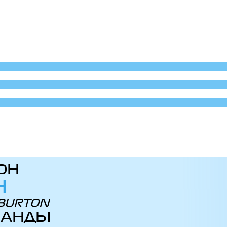
ОН
Н
 BURTON
МАНДЫ