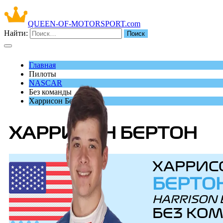
QUEEN-OF-MOTORSPORT.com
Найти:
Главная
Пилоты
NASCAR
Без команды
Харрисон Бертон
ХАРРИСОН БЕРТОН
ХАРРИС
БЕРТО
HARRISON
БЕЗ КО