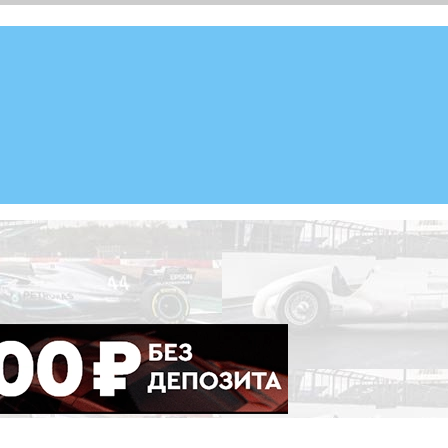
ademy), Формулы Е, Moto GP, DTM, IndyCar, NASCAR, WRC (Dak