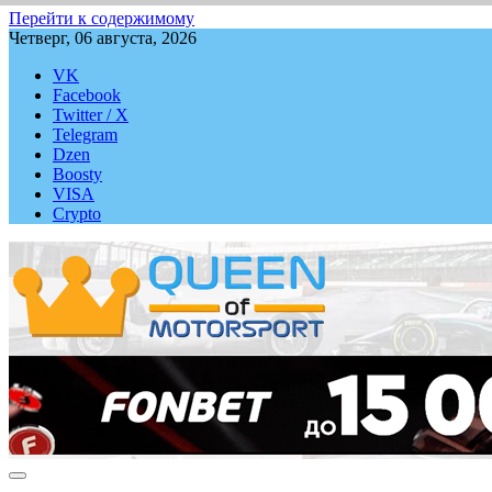
Перейти к содержимому
Четверг, 06 августа, 2026
VK
Facebook
Twitter / X
Telegram
Dzen
Boosty
VISA
Crypto
QUEEN-OF-MOTORSPORT.COM
Аналитика, статистика, трансляции Формулы-1 (Ф2/Ф3/F1 Ac