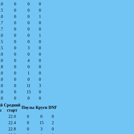
.0
0
0
0
.5
0
0
0
.0
0
0
1
.7
0
0
0
.7
0
0
0
.0
0
0
1
.5
0
0
0
.5
0
3
0
.0
0
0
0
.0
0
4
0
.8
0
0
0
.0
0
1
0
.0
0
0
0
.0
0
11
3
.0
0
15
0
.0
0
0
0
ий
Средний
Поулы
Круги
DNF
ш
старт
22.0
0
0
0
22.4
0
15
2
22.8
0
3
0