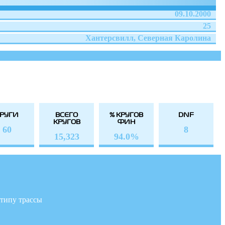
09.10.2000
25
Хантерсвилл, Северная Каролина
РУГИ
ВСЕГО
% КРУГОВ
DNF
КРУГОВ
ФИН
60
8
15,323
94.0%
типу трассы