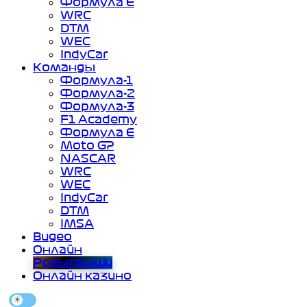
Формула Е
WRC
DTM
WEC
IndyCar
Команды
Формула-1
Формула-2
Формула-3
F1 Academy
Формула Е
Moto GP
NASCAR
WRC
WEC
IndyCar
DTM
IMSA
Видео
Онлайн
Розыгрыши
Онлайн казино