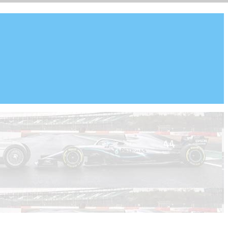
ar, WRX), WEC, IMSA и других гоночных серий