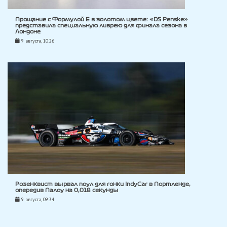
Прощание с Формулой E в золотом цвете: «DS Penske»
представила специальную ливрею для финала сезона в
Лондоне
9 августа, 10:26
Розенквист вырвал поул для гонки IndyCar в Портленде,
опередив Палоу на 0,018 секунды
9 августа, 09:34