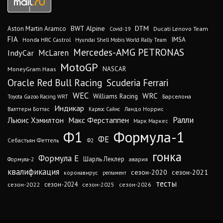
DTM
BWT Alpine
Aston Martin Aramco
Ducati Lenovo Team
Covid-19
FIA
IMSA
Honda HRC Castrol
Hyundai Shell Mobis World Rally Team
Mercedes-AMG PETRONAS
IndyCar
McLaren
MotoGP
MoneyGram Haas
NASCAR
Oracle Red Bull Racing
Scuderia Ferrari
WEC
WRC
Williams Racing
Барселона
Toyota Gazoo Racing WRT
Индикар
Валттери Боттас
Ландо Норрис
Карлос Сайнс
Ралли
Льюис Хэмилтон
Макс Ферстаппен
Марк Маркес
Ф1
Формула-1
ФЕ
Себастьян Феттель
Ф2
гонка
Формула Е
Шарль Леклер
авария
Формула-2
квалификация
сезон-2020
сезон-2021
коронавирус
регламент
тесты
сезон-2024
сезон-2022
сезон-2025
сезон-2026