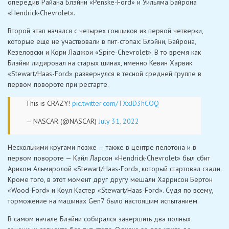
опередив Райана Блэйни «Penske-Ford» и Уильяма Байрона
«Hendrick-Chevrolet».
Второй этап начался с четырех гонщиков из первой четверки,
которые еще не участвовали в пит-стопах: Блэйни, Байрона,
Кезеловски и Кори Ладжои «Spire-Chevrolet». В то время как
Блэйни лидировал на старых шинах, именно Кевин Харвик
«Stewart/Haas-Ford» развернулся в тесной средней группе в
первом повороте при рестарте.
This is CRAZY!
pic.twitter.com/TXxJD3hCOQ
— NASCAR (@NASCAR)
July 31, 2022
Несколькими кругами позже — также в центре пелотона и в
первом повороте — Кайл Ларсон «Hendrick-Chevrolet» был сбит
Ариком Альмиролой «Stewart/Haas-Ford», который стартовал сзади.
Кроме того, в этот момент друг другу мешали Харрисон Бертон
«Wood-Ford» и Коул Кастер «Stewart/Haas-Ford». Судя по всему,
торможение на машинах Gen7 было настоящим испытанием.
В самом начале Блэйни собирался завершить два полных