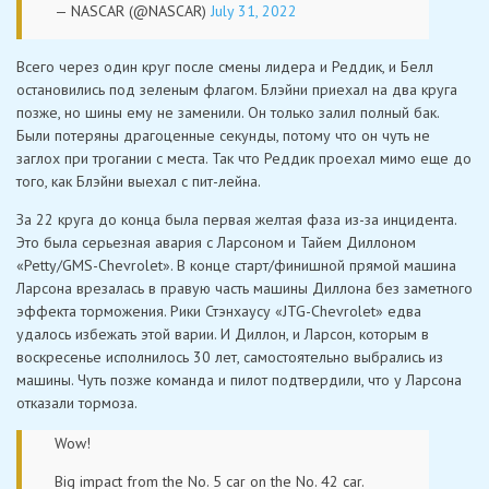
— NASCAR (@NASCAR)
July 31, 2022
Всего через один круг после смены лидера и Реддик, и Белл
остановились под зеленым флагом. Блэйни приехал на два круга
позже, но шины ему не заменили. Он только залил полный бак.
Были потеряны драгоценные секунды, потому что он чуть не
заглох при трогании с места. Так что Реддик проехал мимо еще до
того, как Блэйни выехал с пит-лейна.
За 22 круга до конца была первая желтая фаза из-за инцидента.
Это была серьезная авария с Ларсоном и Тайем Диллоном
«Petty/GMS-Chevrolet». В конце старт/финишной прямой машина
Ларсона врезалась в правую часть машины Диллона без заметного
эффекта торможения. Рики Стэнхаусу «JTG-Chevrolet» едва
удалось избежать этой варии. И Диллон, и Ларсон, которым в
воскресенье исполнилось 30 лет, самостоятельно выбрались из
машины. Чуть позже команда и пилот подтвердили, что у Ларсона
отказали тормоза.
Wow!
Big impact from the No. 5 car on the No. 42 car.