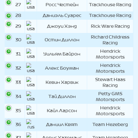
27
Росс Честейн
Trackhouse Racing
28
Даниэль Суарес
Trackhouse Racing
29
Джоуи Хэнд
Rick Ware Racing
Richard Childress
30
Остин Диллон
Racing
Hendrick
31
Уильям Байрон
Motorsports
Hendrick
32
Алекс Боуман
Motorsports
Stewart Haas
33
Кевин Харвик
Racing
Petty GMS
34
Тай Диллон
Motorsports
Hendrick
35
Кайл Ларсон
Motorsports
36
Даниил Квят
Team Hezeberg
37
Лорис Хаземанс
Team Hezeberg