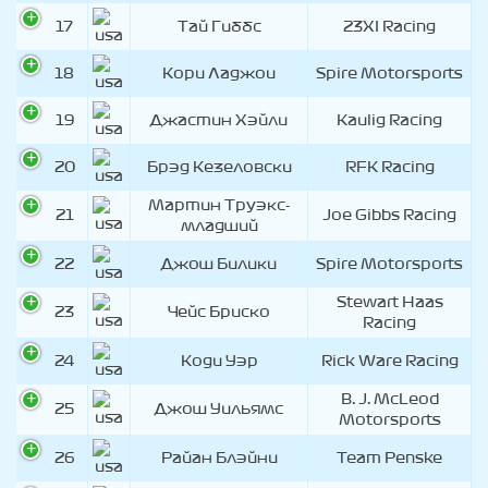
17
Тай Гиббс
23XI Racing
18
Кори Ладжои
Spire Motorsports
19
Джастин Хэйли
Kaulig Racing
20
Брэд Кезеловски
RFK Racing
Мартин Труэкс-
21
Joe Gibbs Racing
младший
22
Джош Билики
Spire Motorsports
Stewart Haas
23
Чейс Бриско
Racing
24
Коди Уэр
Rick Ware Racing
B. J. McLeod
25
Джош Уильямс
Motorsports
26
Райан Блэйни
Team Penske