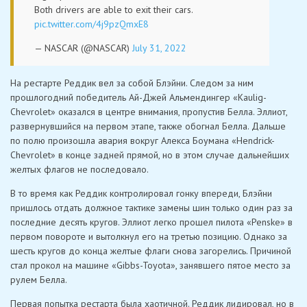
Both drivers are able to exit their cars.
pic.twitter.com/4j9pzQmxE8
— NASCAR (@NASCAR)
July 31, 2022
На рестарте Реддик вел за собой Блэйни. Следом за ним
прошлогодний победитель Ай-Джей Альмендингер «Kaulig-
Chevrolet» оказался в центре внимания, пропустив Белла. Эллиот,
развернувшийся на первом этапе, также обогнал Белла. Дальше
по полю произошла авария вокруг Алекса Боумана «Hendrick-
Chevrolet» в конце задней прямой, но в этом случае дальнейших
желтых флагов не последовало.
В то время как Реддик контролировал гонку впереди, Блэйни
пришлось отдать должное тактике замены шин только один раз за
последние десять кругов. Эллиот легко прошел пилота «Penske» в
первом повороте и вытолкнул его на третью позицию. Однако за
шесть кругов до конца желтые флаги снова загорелись. Причиной
стал прокол на машине «Gibbs-Toyota», занявшего пятое место за
рулем Белла.
Первая попытка рестарта была хаотичной. Реддик лидировал, но в