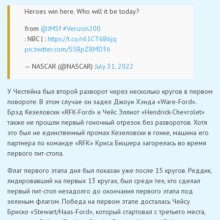
Heroes win here. Who will it be today?
from
@IMS
!
#Verizon200
: NBC | :
https://t.co/r61CT6B6jq
pic.twitter.com/S5BpZ8MD36
— NASCAR (@NASCAR)
July 31, 2022
У Честейна был второй разворот через несколько кругов в первом
повороте. В этом случае он задел Джоуи Хэнда «Ware-Ford».
Брэд Кезеловски «RFK-Ford» и Чейс Эллиот «Hendrick-Chevrolet»
также не прошли первый гоночный отрезок без разворотов. Хотя
это был не единственный промах Кезеловски в гонке, машина его
партнера по команде «RFK» Криса Бюшера загорелась во время
первого пит-стопа.
Флаг первого этапа дня был показан уже после 15 кругов. Реддик,
лидировавший на первых 13 кругах, был среди тех, кто сделал
первый пит-стоп незадолго до окончания первого этапа под
зеленым флагом. Победа на первом этапе досталась Чейсу
Бриско «Stewart/Haas-Ford», который стартовал с третьего места,