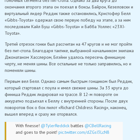
гоночных сегмента без пит-стопа. Однако за два круга до
окончания второго этапа он поехал в боксы. Байрон, Кезеловски и
виртуальный лидер Реддик также остановились, Кристофер Белл
«Gibbs-Toyota» одержал свою первую победу на этапе, а за ним
последовали Кайл Буш «Gibbs-Toyota» и Бабба Уоллес «23XI-
Toyota».
Третий отрезок гонки был рассчитан на 47 кругов и не мог пройти
без пит-стопа. Благодаря тактике, выбранной начальником экипажа
Джонатаном Хасслером, Блэйни удалось пересечь финишную
черту, не меняя шины. Все остальные не только заправились, но и
поменяли шины.
Первым вел Белл. Однако самым быстрым гонщиком был Реддик,
который стартовал с поула и имел свежие шины. За 33 круга до
финиша Реддик лидировал на трассе. В 12-м повороте он
аккуратно подъехал к Беллу с внутренней стороны. После двух
поворотов бок о бок пилот «Richard Childress Racing», наконец,
вышел вперед и сразу же оторвался.
With finesse!
@TylerReddick
battles
@CBellRacing
and goes to the point!
pic.twitter.com/dZGsI3LcN8