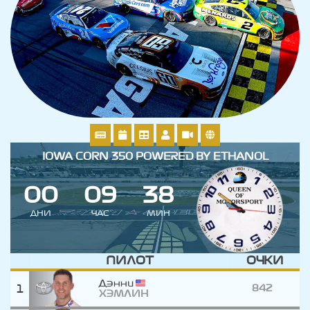
IOWA CORN 350 POWERED BY ETHANOL
0
0
0
9
3
8
ДНИ
ЧАС
МИН
ПИЛОТ
ОЧКИ
Дэнни
1
842
ХЭМЛИН