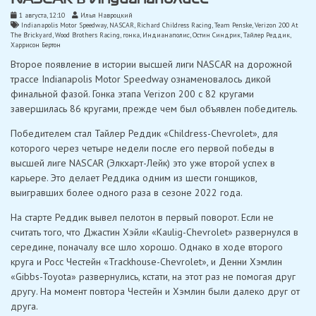
1 августа, 12:10
Илья Навроцкий
Indianapolis Motor Speedway
,
NASCAR
,
Richard Childress Racing
,
Team Penske
,
Verizon 200 At
The Brickyard
,
Wood Brothers Racing
,
гонка
,
Индианаполис
,
Остин Синдрик
,
Тайлер Реддик
,
Харрисон Бертон
Второе появление в истории высшей лиги NASCAR на дорожной
трассе Indianapolis Motor Speedway ознаменовалось дикой
финальной фазой. Гонка этапа Verizon 200 с 82 кругами
завершилась 86 кругами, прежде чем был объявлен победитель.
Победителем стал Тайлер Реддик «Childress-Chevrolet», для
которого через четыре недели после его первой победы в
высшей лиге NASCAR (Элкхарт-Лейк) это уже второй успех в
карьере. Это делает Реддика одним из шести гонщиков,
выигравших более одного раза в сезоне 2022 года.
На старте Реддик вывел пелотон в первый поворот. Если не
считать того, что Джастин Хэйли «Kaulig-Chevrolet» развернулся в
середине, поначалу все шло хорошо. Однако в ходе второго
круга и Росс Честейн «Trackhouse-Chevrolet», и Денни Хэмлин
«Gibbs-Toyota» развернулись, кстати, на этот раз не помогая друг
другу. На момент повтора Честейн и Хэмлин были далеко друг от
друга.