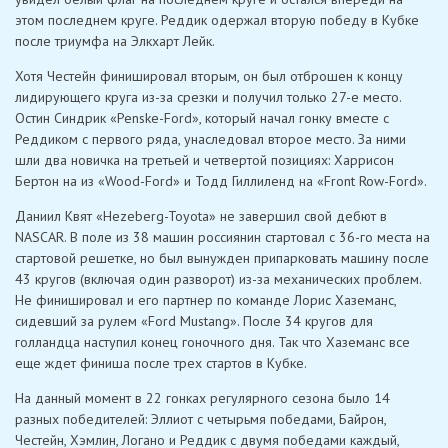
этом последнем круге. Реддик одержал вторую победу в Кубке
после триумфа на Элкхарт Лейк.
Хотя Честейн финишировал вторым, он был отброшен к концу
лидирующего круга из-за срезки и получил только 27-е место.
Остин Синдрик «Penske-Ford», который начал гонку вместе с
Реддиком с первого ряда, унаследовал второе место. За ними
шли два новичка на третьей и четвертой позициях: Харрисон
Бертон на из «Wood-Ford» и Тодд Гиллиленд на «Front Row-Ford».
Даниил Квят «Hezeberg-Toyota» не завершил свой дебют в
NASCAR. В поле из 38 машин россиянин стартовал с 36-го места на
стартовой решетке, но был вынужден припарковать машину после
43 кругов (включая один разворот) из-за механических проблем.
Не финишировал и его партнер по команде Лорис Хаземанс,
сидевший за рулем «Ford Mustang». После 34 кругов для
голландца наступил конец гоночного дня. Так что Хаземанс все
еще ждет финиша после трех стартов в Кубке.
На данный момент в 22 гонках регулярного сезона было 14
разных победителей: Эллиот с четырьмя победами, Байрон,
Честейн, Хэмлин, Логано и Реддик с двумя победами каждый,