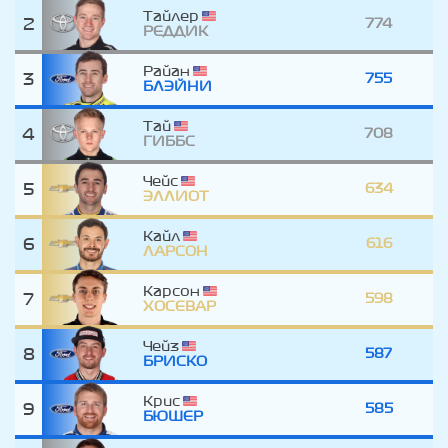
Тайлер
2
774
РЕДДИК
Райан
3
755
БЛЭЙНИ
Тай
4
708
ГИББС
Чейс
5
634
ЭЛЛИОТ
Кайл
6
616
ЛАРСОН
Карсон
7
598
ХОСЕВАР
Чейз
8
587
БРИСКО
Крис
9
585
БЮШЕР