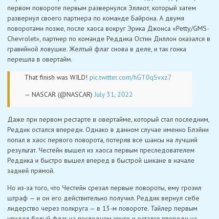
первом повороте первым развернулся Эллиот, который затем
развернул своего партнера по команде Байрона. А двумя
поворотами позже, после хаоса вокруг Эрика Джонса «Petty/GMS-
Chevrolet», партнер по команде Реддика Остин Диллон оказался в
гравийной ловушке. Желтый флаг снова в деле, и так гонка
перешла в овертайм.
That finish was WILD!
pic.twitter.com/hGT0qSvxz7
— NASCAR (@NASCAR)
July 31, 2022
Даже при первом рестарте в овертайме, который стал последним,
Реддик остался впереди. Однако в данном случае именно Блэйни
попал в хаос первого поворота, потеряв все шансы на лучший
результат. Честейн вышел из хаоса первым преследователем
Реддика и быстро вышел вперед в быстрой шикане в начале
задней прямой.
Но из-за того, что Честейн срезал первые повороты, ему грозил
штраф — и он его действительно получил. Реддик вернул себе
лидерство через полкруга — в 13-м повороте. Тайлер первым
увидел белый флаг на последнем круге и остался впереди на