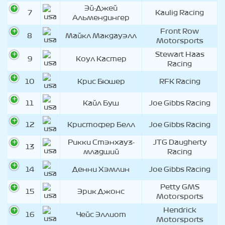
Эй-Джей
7
Kaulig Racing
Альмендингер
Front Row
8
Майкл Макдауэлл
Motorsports
Stewart Haas
9
Коул Кастер
Racing
10
Крис Бюшер
RFK Racing
11
Кайл Буш
Joe Gibbs Racing
12
Кристофер Белл
Joe Gibbs Racing
Рикки Стэнхауз-
JTG Daugherty
13
младший
Racing
14
Денни Хэмлин
Joe Gibbs Racing
Petty GMS
15
Эрик Джонс
Motorsports
Hendrick
16
Чейс Эллиот
Motorsports