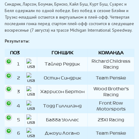
Синдрик, Ларсон, Боуман, Бриско, Кайл Буш, Курт Буш, Суарес и
Белл одержали по одной победе. Без побед в сезоне Блэйни и
Труэкс-младший остаются в виртуальном в плей-офф. Четвертая
последняя гонка перед стартом плей-офф состоится в следующее
воскресенье (7 августа) на трассе Michigan International Speedway.
Результаты:
ПОЗ
ГОНЩИК
КОМАНДА
Richard Childress
1
Тайлер Реддик
Racing
2
Остин Синдрик
Team Penske
Wood Brother’s
3
Харрисон Бертон
Racing
Front Row
4
Тодд Гиллилэнд
Motorsports
5
Бабба Уоллес
23XI Racing
6
Джоуи Логано
Team Penske