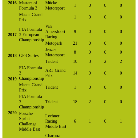
2016
Masters of
Mücke
1
0
0
0
Formula 3
Motorsport
Macau Grand
1
0
0
0
Prix
Van
FIA Formula
Amersfoort
9
0
0
0
2017
3 European
Racing
Championship
Motopark
21
0
0
0
Jenzer
8
0
0
0
Motorsport
2018
GP3 Series
Trident
10
3
2
2
FIA Formula
ART Grand
3
14
0
0
0
Prix
Championship
2019
Macau Grand
Trident
1
0
0
0
Prix
FIA Formula
3
Trident
18
2
0
0
Championship
2020
Porsche
Lechner
Sprint
Racing
6
1
0
1
Challenge
Middle East
Middle East
Charouz