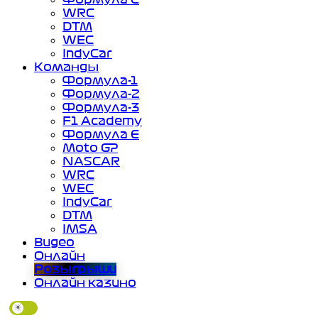
WRC
DTM
WEC
IndyCar
Команды
Формула-1
Формула-2
Формула-3
F1 Academy
Формула Е
Moto GP
NASCAR
WRC
WEC
IndyCar
DTM
IMSA
Видео
Онлайн
Розыгрыши
Онлайн казино