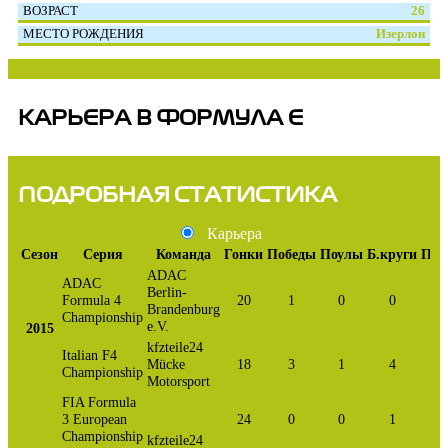
ВОЗРАСТ
26
МЕСТО РОЖДЕНИЯ
Изерлон
КАРЬЕРА В ФОРМУЛА Е
ПОДРОБНАЯ СТАТИСТИКА
Карьера
Сезон
Серия
Команда
Гонки
Победы
Поулы
Б.круги
Под
ADAC
ADAC
Berlin-
Formula 4
20
1
0
0
Brandenburg
Championship
e.V.
2015
kfzteile24
Italian F4
Mücke
18
3
1
4
Championship
Motorsport
FIA Formula
3 European
24
0
0
1
Championship
kfzteile24