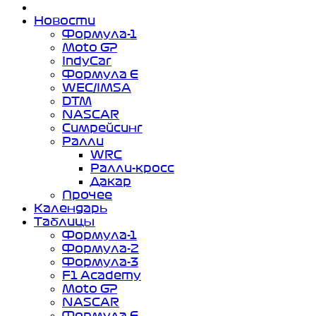
Новости
Формула-1
Moto GP
IndyCar
Формула Е
WEC/IMSA
DTM
NASCAR
Симрейсинг
Ралли
WRC
Ралли-кросс
Дакар
Прочее
Календарь
Таблицы
Формула-1
Формула-2
Формула-3
F1 Academy
Moto GP
NASCAR
Формула Е