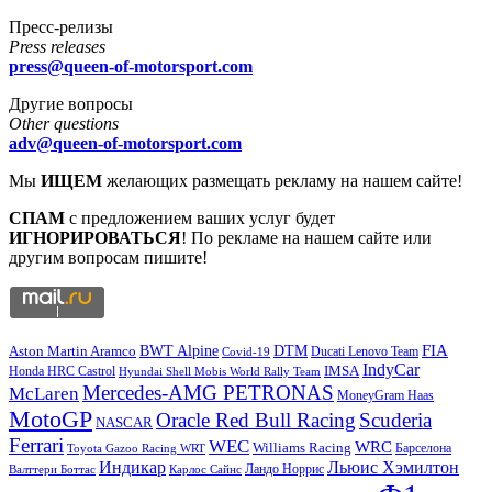
Пресс-релизы
Press releases
press@queen-of-motorsport.com
Другие вопросы
Other questions
adv@queen-of-motorsport.com
Мы
ИЩЕМ
желающих размещать рекламу на нашем сайте!
СПАМ
с предложением ваших услуг будет
ИГНОРИРОВАТЬСЯ
! По рекламе на нашем сайте или
другим вопросам пишите!
DTM
FIA
BWT Alpine
Aston Martin Aramco
Ducati Lenovo Team
Covid-19
IndyCar
IMSA
Honda HRC Castrol
Hyundai Shell Mobis World Rally Team
Mercedes-AMG PETRONAS
McLaren
MoneyGram Haas
MotoGP
Oracle Red Bull Racing
Scuderia
NASCAR
Ferrari
WEC
WRC
Williams Racing
Барселона
Toyota Gazoo Racing WRT
Индикар
Льюис Хэмилтон
Валттери Боттас
Ландо Норрис
Карлос Сайнс