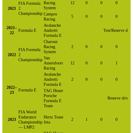
Racing
12
0
0
0
FIA Formula
System
2021
2
Championship
Campos
5
0
0
0
Racing
Avalanche
2021–
Formula E
Andretti
Test/Reserve driv
22
Formula E
Charouz
Racing
2
0
0
0
FIA Formula
System
2022
2
Van
Championship
Amersfoort
12
0
0
1
Racing
Avalanche
Andretti
2
0
0
0
Formula E
2022–
Formula E
TAG Heuer
23
Porsche
Reserve driver
Formula E
Team
FIA World
Endurance
Hertz Team
2023
2
1
0
0
Championship
Jota
— LMP2