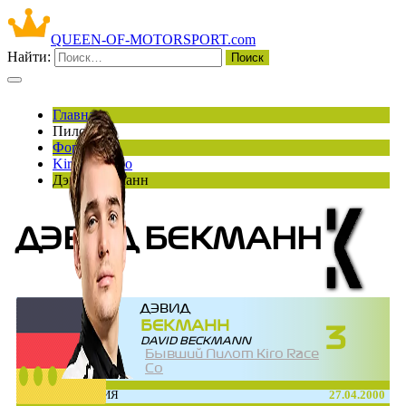
QUEEN-OF-MOTORSPORT.com
Найти:
Главная
Пилоты
Формула Е
Kiro Race Co
Дэвид Бекманн
ДЭВИД БЕКМАНН
ДЭВИД
БЕКМАНН
3
DAVID BECKMANN
Бывший Пилот Kiro Race
Co
ДАТА РОЖДЕНИЯ
27.04.2000