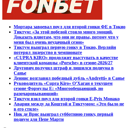
Мортара завоевал поул для второй гонки ФЕ в Токио
Тиктум: «За этой победой стояло много эмоций.
Доказать идиотам, что они не правы, потому что у
меня был очень неудачный сезон»
Тиктум выиграл первую гонку в Токио, Верляйн
потерял лидерство в чемпионате
«CUPRA KIRO» продолжит выступать в качестве
клиентской команды «Porsche» в сезоне-2026/27
Другович получил штраф и лишился подиума в
Санье
Деннис возглавил победный дубль «Andretti» в Санье
Руководитель «Cupra Kiro» О’Хаган о текущем
сезоне Формулы E: «Многообещающий, но
разочаровывающий»
Тиктум взял поул для второй гонки E-Prix Монако
Авария между да Коштой и Тиктумом: «Это было не
в его стиле»
Ник де Врис выиграл субботнюю гонку, первый
подиум для Пепе Марти