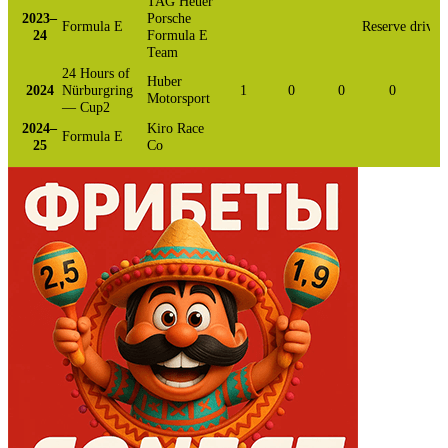
TAG Heuer
2023–
Porsche
Formula E
Reserve driver
24
Formula E
Team
24 Hours of
Huber
2024
Nürburgring
1
0
0
0
Motorsport
— Cup2
2024–
Kiro Race
Formula E
25
Co