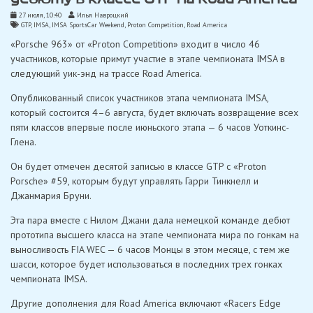
27 июля, 10:40
Илья Навроцкий
GTP
,
IMSA
,
IMSA SportsCar Weekend
,
Proton Competition
,
Road America
«Porsche 963» от «Proton Competition» входит в число 46
участников, которые примут участие в этапе чемпионата IMSA в
следующий уик-энд на трассе Road America.
Опубликованный список участников этапа чемпионата IMSA,
который состоится 4–6 августа, будет включать возвращение всех
пяти классов впервые после июньского этапа — 6 часов Уоткинс-
Глена.
Он будет отмечен десятой записью в классе GTP с «Proton
Porsche» #59, которым будут управлять Гарри Тинкнелл и
Джанмария Бруни.
Эта пара вместе с Нилом Джани дала немецкой команде дебют
прототипа высшего класса на этапе чемпионата мира по гонкам на
выносливость FIA WEC — 6 часов Монцы в этом месяце, с тем же
шасси, которое будет использоваться в последних трех гонках
чемпионата IMSA.
Другие дополнения для Road America включают «Racers Edge