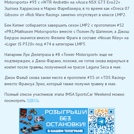
Motorsports» #93 с «WTR Andretti» на «Acura NSX GT3 Evo22»
Эштона Харрисона и Марио Фарнбахера, в то время как «Oreca 07
Gibson» от «Rick Ware Racing» заметно отсутствует в классе LMP2.
Бен Китинг собирается завершить сезон LMP2 с прототипом #52
«PR1/Mathiasen Motorsports» вместе с Полом-Лу Шатеном, а Джош
Бердон значится вместо Фелипе Фраги в составе «Nissan Riley» на
«Ligier JS P320» под #74 в категории LMP3.
Напарник Луи Делетраза в #8 «Tower Motorsport» еще не
подтвержден, а Джон Фарано, похоже, не готов снова вернуться в
кокпит после травмы, полученной на трассе Laguna Seca в мае.
Джон Фальб снова занял место в прототипе #35 от «TDS Racing»
вместо Франсуа Эрио, который также получил травму в мае.
Полный список участников этапа IMSA SportsCar Weekend можно
посмотреть
ЗДЕСЬ
.