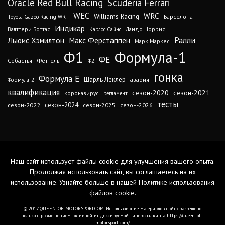
Oracle Red Bull Racing
Scuderia Ferrari
WEC
WRC
Williams Racing
Барселона
Toyota Gazoo Racing WRT
Индикар
Валттери Боттас
Ландо Норрис
Карлос Сайнс
Ралли
Льюис Хэмилтон
Макс Ферстаппен
Марк Маркес
Ф1
Формула-1
ФЕ
Себастьян Феттель
Ф2
гонка
Формула Е
Шарль Леклер
авария
Формула-2
квалификация
сезон-2020
сезон-2021
коронавирус
регламент
тесты
сезон-2024
сезон-2022
сезон-2025
сезон-2026
Наш сайт использует файлы cookie для улучшения вашего опыта.
Продолжая использовать сайт, вы соглашаетесь на их
использование. Узнайте больше в нашей
Политике использования
файлов cookie
.
© 2017 QUEEN-OF-MOTORSPORT.COM. Использование материалов сайта разрешено
только с размещением активной индексируемой гиперссылки на https://queen-of-
motorsport.com/