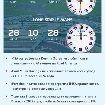
ДНИ
ЧАС
МИН
LONE STAR LE MANS
2
8
1
0
2
8
ДНИ
ЧАС
МИН
IMSA оштрафовала Кевина Эстре: его обвинили в
столкновении с Айткеном на Road America
«Paul Miller Racing» не исключает возможности ухода
из GTD Pro после 2026 года
«Porsche» подтверждает: программа IMSA продолжится,
несмотря на реструктуризацию
Формула E скорректировала дату проведения этапа в
Монако в 2027 году, чтобы избежать совпадения с FIA