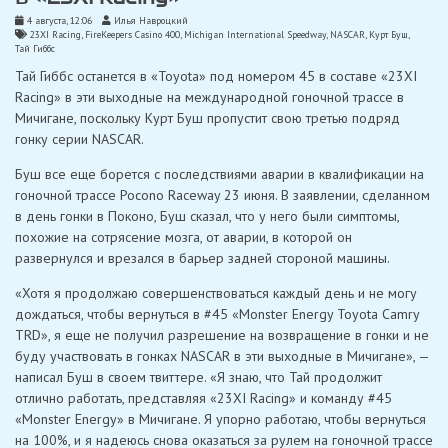
4 августа, 12:06
Илья Навроцкий
23XI Racing
,
FireKeepers Casino 400
,
Michigan International Speedway
,
NASCAR
,
Курт Буш
,
Тай Гиббс
Тай Гиббс останется в «Toyota» под номером 45 в составе «23XI
Racing» в эти выходные на международной гоночной трассе в
Мичигане, поскольку Курт Буш пропустит свою третью подряд
гонку серии NASCAR.
Буш все еще борется с последствиями аварии в квалификации на
гоночной трассе Pocono Raceway 23 июня. В заявлении, сделанном
в день гонки в Поконо, Буш сказал, что у него были симптомы,
похожие на сотрясение мозга, от аварии, в которой он
развернулся и врезался в барьер задней стороной машины.
«Хотя я продолжаю совершенствоваться каждый день и не могу
дождаться, чтобы вернуться в #45 «Monster Energy Toyota Camry
TRD», я еще не получил разрешение на возвращение в гонки и не
буду участвовать в гонках NASCAR в эти выходные в Мичигане», —
написал Буш в своем твиттере. «Я знаю, что Тай продолжит
отлично работать, представляя «23XI Racing» и команду #45
«Monster Energy» в Мичигане. Я упорно работаю, чтобы вернуться
на 100%, и я надеюсь снова оказаться за рулем на гоночной трассе