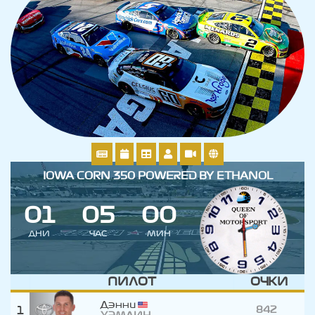
IOWA CORN 350 POWERED BY ETHANOL
0
1
0
5
0
0
ДНИ
ЧАС
МИН
ПИЛОТ
ОЧКИ
Дэнни
1
842