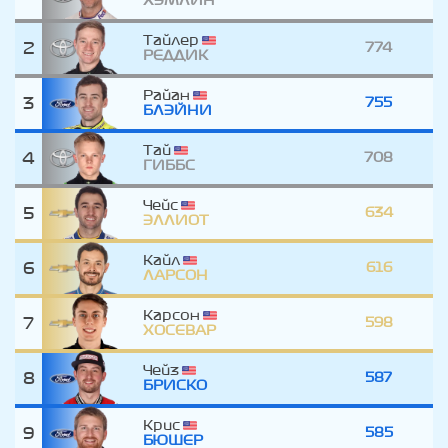
ХЭМЛИН
Тайлер
2
774
РЕДДИК
Райан
3
755
БЛЭЙНИ
Тай
4
708
ГИББС
Чейс
5
634
ЭЛЛИОТ
Кайл
6
616
ЛАРСОН
Карсон
7
598
ХОСЕВАР
Чейз
8
587
БРИСКО
Крис
9
585
БЮШЕР