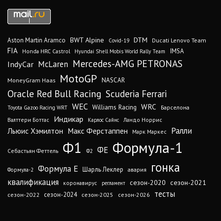
DTM
BWT Alpine
Aston Martin Aramco
Ducati Lenovo Team
Covid-19
FIA
IMSA
Honda HRC Castrol
Hyundai Shell Mobis World Rally Team
Mercedes-AMG PETRONAS
IndyCar
McLaren
MotoGP
MoneyGram Haas
NASCAR
Oracle Red Bull Racing
Scuderia Ferrari
WEC
WRC
Williams Racing
Барселона
Toyota Gazoo Racing WRT
Индикар
Валттери Боттас
Ландо Норрис
Карлос Сайнс
Ралли
Льюис Хэмилтон
Макс Ферстаппен
Марк Маркес
Ф1
Формула-1
ФЕ
Себастьян Феттель
Ф2
гонка
Формула Е
Шарль Леклер
авария
Формула-2
квалификация
сезон-2020
сезон-2021
коронавирус
регламент
тесты
сезон-2024
сезон-2022
сезон-2025
сезон-2026