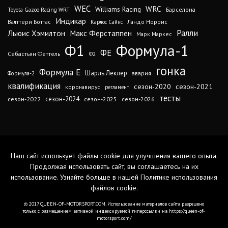
WEC
WRC
Williams Racing
Барселона
Toyota Gazoo Racing WRT
Индикар
Валттери Боттас
Ландо Норрис
Карлос Сайнс
Ралли
Льюис Хэмилтон
Макс Ферстаппен
Марк Маркес
Ф1
Формула-1
ФЕ
Себастьян Феттель
Ф2
гонка
Формула Е
Шарль Леклер
авария
Формула-2
квалификация
сезон-2020
сезон-2021
коронавирус
регламент
тесты
сезон-2024
сезон-2022
сезон-2025
сезон-2026
Наш сайт использует файлы cookie для улучшения вашего опыта.
Продолжая использовать сайт, вы соглашаетесь на их
использование. Узнайте больше в нашей
Политике использования
файлов cookie
.
© 2017 QUEEN-OF-MOTORSPORT.COM. Использование материалов сайта разрешено
только с размещением активной индексируемой гиперссылки на https://queen-of-
motorsport.com/