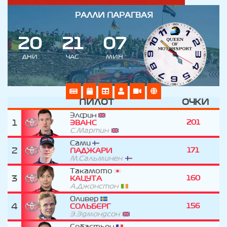
РАЛЛИ ПАРАГВАЯ
2
0
2
1
0
7
ДНИ
ЧАС
МИН
ПИЛОТ
ОЧКИ
Элфин
1
201
ЭВАНС
С.Мартин
Сами
2
171
ПАДЖАРИ
М.Сальминен
Такамото
3
160
КАЦУТА
А.Джонстон
Оливер
4
156
СОЛЬБЕРГ
Э.Эдмондсон
Себастьен