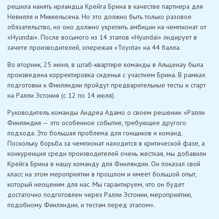
решила нанять ирландца Крейга Брина в качестве партнера для
Невилля и Миккельсена. Но это должно быть только разовое
обязательство, но оно должно укрепить амбиции на чемпионат от
«Hyundai». После восьмого из 14 этапов «Hyundai» лидирует в
зачете производителей, опережая «Toyota» на 44 балла.
Во вторник, 25 июня, в штаб-квартире команды в Альценау была
произведена корректировка сиденья с участием Брина. В рамках
подготовки к Финляндии пройдут предварительные тесты и старт
на Ралли Эстония (с 12 по 14 июля).
Руководитель команды Андреа Адамо о своем решении: «Ралли
Финляндия — это особенное событие, требующее другого
подхода. Это большая проблема для гонщиков и команд.
Поскольку борьба за чемпионат находится в критической фазе, а
конкуренция среди производителей очень жесткая, мы добавили
Крейга Брина в нашу команду для Финляндии. Он показал свой
класс на этом мероприятии в прошлом и имеет большой опыт,
который неоценим для нас. Мы гарантируем, что он будет
достаточно подготовлен через Ралли Эстонии, мероприятию,
подобному Финляндии, и тестам перед этапом».