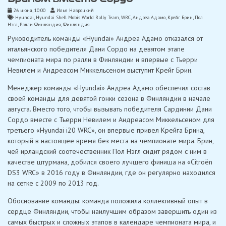
26 июня, 10:00
Илья Навроцкий
Hyundai
,
Hyundai Shell Mobis World Rally Team
,
WRC
,
Андреа Адамо
,
Крейг Брин
,
Пол
Нэгл
,
Ралли Финляндия
,
Финляндия
Руководитель команды «Hyundai» Андреа Адамо отказался от
итальянского победителя Дани Сордо на девятом этапе
чемпионата мира по ралли в Финляндии и впервые с Тьерри
Невилем и Андреасом Миккельсеном выступит Крейг Брин.
Менеджер команды «Hyundai» Андреа Адамо обеспечил состав
своей команды для девятой гонки сезона в Финляндии в начале
августа. Вместо того, чтобы вызывать победителя Сардинии Дани
Сордо вместе с Тьерри Невилем и Андреасом Миккельсеном для
третьего «Hyundai i20 WRC», он впервые привел Крейга Брина,
который в настоящее время без места на чемпионате мира. Брин,
чей ирландский соотечественник Пол Нэгл сидит рядом с ним в
качестве штурмана, добился своего лучшего финиша на «Citroën
DS3 WRC» в 2016 году в Финляндии, где он регулярно находился
на сетке с 2009 по 2013 год.
Обоснование команды: команда положила коллективный опыт в
сердце Финляндии, чтобы наилучшим образом завершить один из
самых быстрых и сложных этапов в календаре чемпионата мира, и