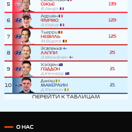
5
139
ОЖЬЕ
В.Ландэ
Адриен
6
129
ФУРМО
А.Кориа
Тьерри
7
125
НЕВИЛЬ
М.Видэге
Эсапекка
8
25
ЛАППИ
Э.Мялкёнен
Хэйден
9
21
ПЭДДОН
Д.Кеннард
Джош
10
21
МАКЕРЛИН
Д.Фултон
ПЕРЕЙТИ К ТАБЛИЦАМ
О НАС