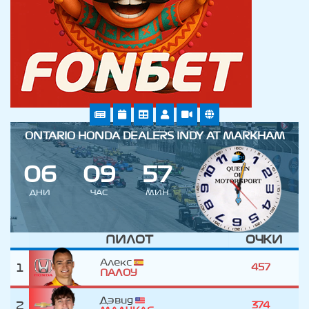
ONTARIO HONDA DEALERS INDY AT MARKHAM
0
6
0
9
5
7
ДНИ
ЧАС
МИН
ПИЛОТ
ОЧКИ
Алекс
1
457
ПАЛОУ
Дэвид
2
374