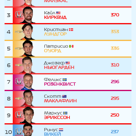
МАЛУКАС
Кайл
3
370
КИРКВУД
Кристиан
4
353
ЛУНДГОР
Патрисио
5
336
О'УОРД
Джозеф
6
310
НЬЮГАРДЕН
Феликс
7
296
РОЗЕНКВИСТ
Скотт
8
295
МАКЛАФЛИН
Маркус
9
250
ЭРИКССОН
Ринус
10
237
ВИКЕЙ