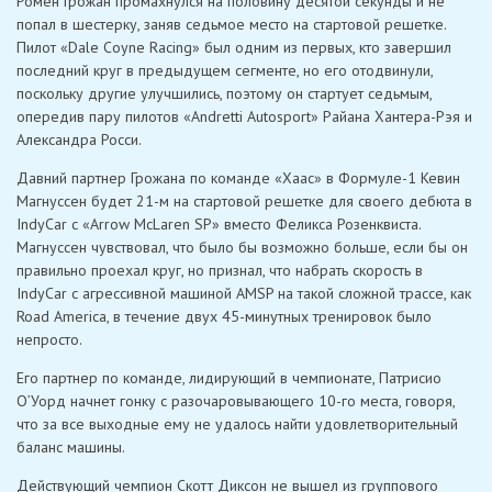
Ромен Грожан промахнулся на половину десятой секунды и не
попал в шестерку, заняв седьмое место на стартовой решетке.
Пилот «Dale Coyne Racing» был одним из первых, кто завершил
последний круг в предыдущем сегменте, но его отодвинули,
поскольку другие улучшились, поэтому он стартует седьмым,
опередив пару пилотов «Andretti Autosport» Райана Хантера-Рэя и
Александра Росси.
Давний партнер Грожана по команде «Хаас» в Формуле-1 Кевин
Магнуссен будет 21-м на стартовой решетке для своего дебюта в
IndyCar с «Arrow McLaren SP» вместо Феликса Розенквиста.
Магнуссен чувствовал, что было бы возможно больше, если бы он
правильно проехал круг, но признал, что набрать скорость в
IndyCar с агрессивной машиной AMSP на такой сложной трассе, как
Road America, в течение двух 45-минутных тренировок было
непросто.
Его партнер по команде, лидирующий в чемпионате, Патрисио
О’Уорд начнет гонку с разочаровывающего 10-го места, говоря,
что за все выходные ему не удалось найти удовлетворительный
баланс машины.
Действующий чемпион Скотт Диксон не вышел из группового