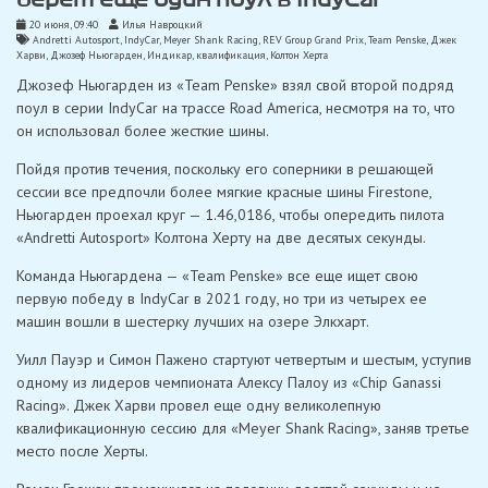
20 июня, 09:40
Илья Навроцкий
Andretti Autosport
,
IndyCar
,
Meyer Shank Racing
,
REV Group Grand Prix
,
Team Penske
,
Джек
Харви
,
Джозеф Ньюгарден
,
Индикар
,
квалификация
,
Колтон Херта
Джозеф Ньюгарден из «Team Penske» взял свой второй подряд
поул в серии IndyCar на трассе Road America, несмотря на то, что
он использовал более жесткие шины.
Пойдя против течения, поскольку его соперники в решающей
сессии все предпочли более мягкие красные шины Firestone,
Ньюгарден проехал круг — 1.46,0186, чтобы опередить пилота
«Andretti Autosport» Колтона Херту на две десятых секунды.
Команда Ньюгардена — «Team Penske» все еще ищет свою
первую победу в IndyCar в 2021 году, но три из четырех ее
машин вошли в шестерку лучших на озере Элкхарт.
Уилл Пауэр и Симон Пажено стартуют четвертым и шестым, уступив
одному из лидеров чемпионата Алексу Палоу из «Chip Ganassi
Racing». Джек Харви провел еще одну великолепную
квалификационную сессию для «Meyer Shank Racing», заняв третье
место после Херты.