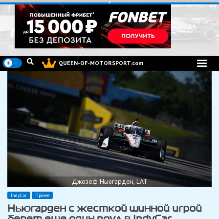
Перейти
к
содержимому
QUEEN-OF-MOTORSPORT.com
Джозеф Ньюгарден, LAT
IndyCar
Прочее
Ньюгарден с жесткой шинной игрой
берет еще один поул в IndyCar