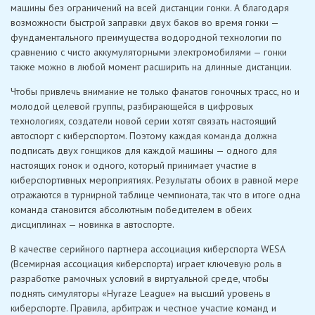
машины без ограничений на всей дистанции гонки. А благодаря
возможности быстрой заправки двух баков во время гонки —
фундаментального преимущества водородной технологии по
сравнению с чисто аккумуляторными электромобилями — гонки
также можно в любой момент расширить на длинные дистанции.
Чтобы привлечь внимание не только фанатов гоночных трасс, но и
молодой целевой группы, разбирающейся в цифровых
технологиях, создатели новой серии хотят связать настоящий
автоспорт с киберспортом. Поэтому каждая команда должна
подписать двух гонщиков для каждой машины — одного для
настоящих гонок и одного, который принимает участие в
киберспортивных мероприятиях. Результаты обоих в равной мере
отражаются в турнирной таблице чемпионата, так что в итоге одна
команда становится абсолютным победителем в обеих
дисциплинах — новинка в автоспорте.
В качестве серийного партнера ассоциация киберспорта WESA
(Всемирная ассоциация киберспорта) играет ключевую роль в
разработке рамочных условий в виртуальной среде, чтобы
поднять симуляторы «Hyraze League» на высший уровень в
киберспорте. Правила, арбитраж и честное участие команд и