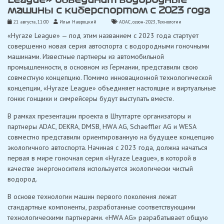
League» объединит водородные
машины с киберспортом с 2023 года
21 августа, 11:00
Илья Навроцкий
ADAC
,
сезон-2023
,
Технологии
«Hyraze League» — под этим названием с 2023 года стартует
совершенно новая серия автоспорта с водородными гоночными
машинами. Известные партнеры из автомобильной
промышленности, в основном из Германии, представили свою
совместную концепцию. Помимо инновационной технологической
концепции, «Hyraze League» объединяет настоящие и виртуальные
гонки: гонщики и симрейсеры будут выступать вместе.
В рамках презентации проекта в Штутгарте организаторы и
партнеры ADAC, DEKRA, DMSB, HWA AG, Schaeffler AG и WESA
совместно представили ориентированную на будущее концепцию
экологичного автоспорта. Начиная с 2023 года, должна начаться
первая в мире гоночная серия «Hyraze League», в которой в
качестве энергоносителя используется экологически чистый
водород.
В основе технологии машин первого поколения лежат
стандартные компоненты, разработанные соответствующими
технологическими партнерами. «HWA AG» разрабатывает общую