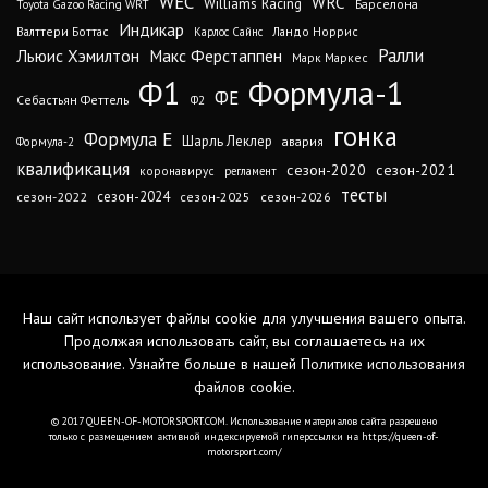
WEC
WRC
Williams Racing
Барселона
Toyota Gazoo Racing WRT
Индикар
Валттери Боттас
Ландо Норрис
Карлос Сайнс
Ралли
Льюис Хэмилтон
Макс Ферстаппен
Марк Маркес
Ф1
Формула-1
ФЕ
Себастьян Феттель
Ф2
гонка
Формула Е
Шарль Леклер
авария
Формула-2
квалификация
сезон-2020
сезон-2021
коронавирус
регламент
тесты
сезон-2024
сезон-2022
сезон-2025
сезон-2026
Наш сайт использует файлы cookie для улучшения вашего опыта.
Продолжая использовать сайт, вы соглашаетесь на их
использование. Узнайте больше в нашей
Политике использования
файлов cookie
.
© 2017 QUEEN-OF-MOTORSPORT.COM. Использование материалов сайта разрешено
только с размещением активной индексируемой гиперссылки на https://queen-of-
motorsport.com/