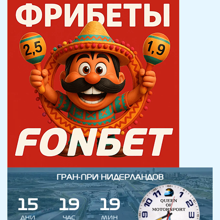
ГРАН-ПРИ НИДЕРЛАНДОВ
1
5
1
9
1
8
9
ДНИ
ЧАС
МИН