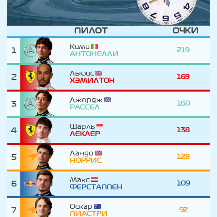
ПИЛОТ
ОЧКИ
Кими
1
219
АНТОНЕЛЛИ
Льюис
2
169
ХЭМИЛТОН
Джордж
3
160
РАССЕЛ
Шарль
4
138
ЛЕКЛЕР
Ландо
5
128
НОРРИС
Макс
6
109
ФЕРСТАППЕН
Оскар
7
92
ПИАСТРИ