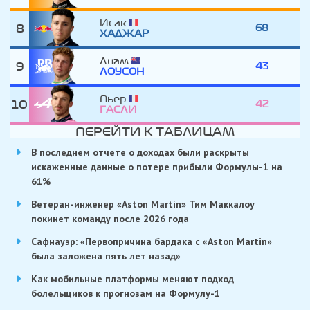
Исак
8
68
ХАДЖАР
Лиам
9
43
ЛОУСОН
Пьер
10
42
ГАСЛИ
ПЕРЕЙТИ К ТАБЛИЦАМ
В последнем отчете о доходах были раскрыты
искаженные данные о потере прибыли Формулы-1 на
61%
Ветеран-инженер «Aston Martin» Тим Маккалоу
покинет команду после 2026 года
Сафнауэр: «Первопричина бардака с «Aston Martin»
была заложена пять лет назад»
Как мобильные платформы меняют подход
болельщиков к прогнозам на Формулу-1