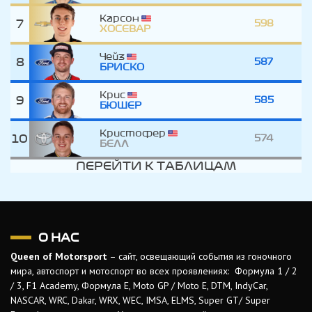
Карсон
7
598
ХОСЕВАР
Чейз
8
587
БРИСКО
Крис
9
585
БЮШЕР
Кристофер
10
574
БЕЛЛ
ПЕРЕЙТИ К ТАБЛИЦАМ
О НАС
Queen of Motorsport
– сайт, освещающий события из гоночного
мира, автоспорт и мотоспорт во всех проявлениях: Формула 1 / 2
/ 3, F1 Academy, Формула Е, Moto GP / Moto E, DTM, IndyCar,
NASCAR, WRC, Dakar, WRX, WEC, IMSA, ELMS, Super GT/ Super