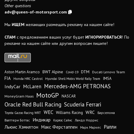
Other questions
adv@queen-of-motorsport.com
Мы
ИЩЕМ
желающих размещать рекламу на нашем сайте!
СПАМ
с предложением ваших услуг будет
ИГНОРИРОВАТЬСЯ
! По
рекламе на нашем сайте или другим вопросам пишите!
DTM
BWT Alpine
Aston Martin Aramco
Ducati Lenovo Team
Covid-19
FIA
IMSA
Honda HRC Castrol
Hyundai Shell Mobis World Rally Team
Mercedes-AMG PETRONAS
IndyCar
McLaren
MotoGP
MoneyGram Haas
NASCAR
Oracle Red Bull Racing
Scuderia Ferrari
WEC
WRC
Williams Racing
Барселона
Toyota Gazoo Racing WRT
Индикар
Валттери Боттас
Ландо Норрис
Карлос Сайнс
Ралли
Льюис Хэмилтон
Макс Ферстаппен
Марк Маркес