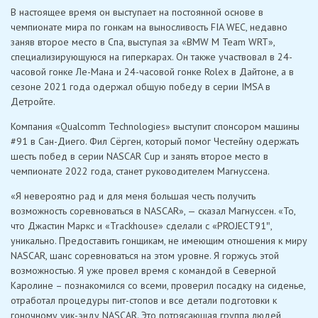
В настоящее время он выступает на постоянной основе в
чемпионате мира по гонкам на выносливость FIA WEC, недавно
заняв второе место в Спа, выступая за «BMW M Team WRT»,
специализирующуюся на гиперкарах. Он также участвовал в 24-
часовой гонке Ле-Мана и 24-часовой гонке Rolex в Дайтоне, а в
сезоне 2021 года одержал общую победу в серии IMSA в
Детройте.
Компания «Qualcomm Technologies» выступит спонсором машины
#91 в Сан-Диего. Фил Сёрген, который помог Честейну одержать
шесть побед в серии NASCAR Cup и занять второе место в
чемпионате 2022 года, станет руководителем Магнуссена.
«Я невероятно рад и для меня большая честь получить
возможность соревноваться в NASCAR», — сказал Магнуссен. «То,
что Джастин Маркс и «Trackhouse» сделали с «PROJECT91″,
уникально. Предоставить гонщикам, не имеющим отношения к миру
NASCAR, шанс соревноваться на этом уровне. Я горжусь этой
возможностью. Я уже провел время с командой в Северной
Каролине – познакомился со всеми, проверил посадку на сиденье,
отработал процедуры пит-стопов и все детали подготовки к
гоночному уик-энду NASCAR. Это потрясающая группа людей,