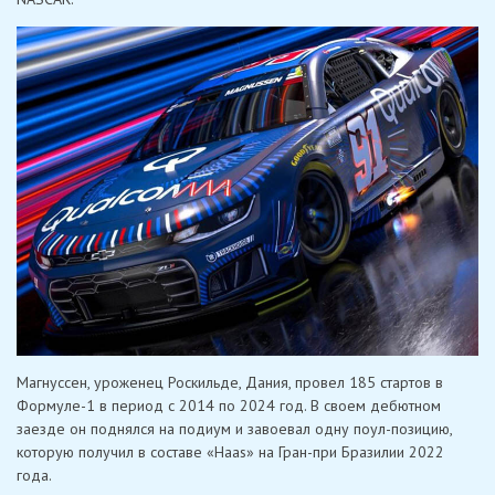
Магнуссен, уроженец Роскильде, Дания, провел 185 стартов в
Формуле-1 в период с 2014 по 2024 год. В своем дебютном
заезде он поднялся на подиум и завоевал одну поул-позицию,
которую получил в составе «Haas» на Гран-при Бразилии 2022
года.