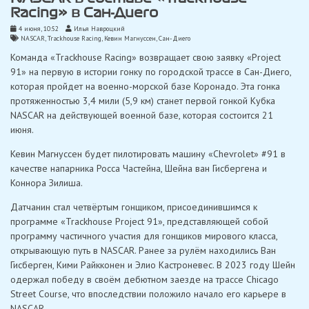
Racing» в Сан-Диего
4 июня, 10:52
Илья Навроцкий
NASCAR
,
Trackhouse Racing
,
Кевин Магнуссен
,
Сан-Диего
Команда «Trackhouse Racing» возвращает свою заявку «Project
91» на первую в истории гонку по городской трассе в Сан-Диего,
которая пройдет на военно-морской базе Коронадо. Эта гонка
протяженностью 3,4 мили (5,9 км) станет первой гонкой Кубка
NASCAR на действующей военной базе, которая состоится 21
июня.
Кевин Магнуссен будет пилотировать машину «Chevrolet» #91 в
качестве напарника Росса Частейна, Шейна ван Гисбергена и
Коннора Зилиша.
Датчанин стал четвёртым гонщиком, присоединившимся к
программе «Trackhouse Project 91», представляющей собой
программу частичного участия для гонщиков мирового класса,
открывающую путь в NASCAR. Ранее за рулём находились Ван
Гисберген, Кими Райкконен и Элио Кастроневес. В 2023 году Шейн
одержал победу в своём дебютном заезде на трассе Chicago
Street Course, что впоследствии положило начало его карьере в
NASCAR.