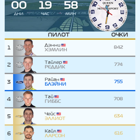
0
0
1
9
5
8
ДНИ
ЧАС
МИН
ПИЛОТ
ОЧКИ
Дэнни
1
842
ХЭМЛИН
Тайлер
2
774
РЕДДИК
Райан
3
755
БЛЭЙНИ
Тай
4
708
ГИББС
Чейс
5
634
ЭЛЛИОТ
Кайл
6
616
ЛАРСОН