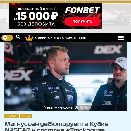
Перейти
к
содержимому
QUEEN-OF-MOTORSPORT.com
Кевин Магнуссен @ BMW
NASCAR
Прочее
Магнуссен дебютирует в Кубке
NASCAR в составе «Trackhouse