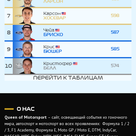
ЛАРСОН
Карсон
7
598
ХОСЕВАР
Чейз
8
587
БРИСКО
Крис
9
585
БЮШЕР
Кристофер
10
574
БЕЛЛ
ПЕРЕЙТИ К ТАБЛИЦАМ
О НАС
Queen of Motorsport
– сайт, освещающий события из гоночного
мира, автоспорт и мотоспорт во всех проявлениях: Формула 1 / 2
/ 3, F1 Academy, Формула Е, Moto GP / Moto E, DTM, IndyCar,