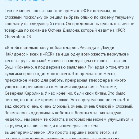
Тем не менее, он назвал свое время в «RCR» веселым, но
сложным, поскольку он решил выбрать опцию по своему текущему
контракту на следующий сезон. Он продолжит выступать в качестве
товарища по команде Остина Диллона, который ездит на «RCR
Chevrolet» #3.
«Я действительно хочу поблагодарить Ричарда и Джуди
Чайлдресс и всех в «RCR» за еще одну возможность вернуться и
сесть за руль восьмой машины в следующем сезоне», — сказал
Буш. «Конечно, я поддерживаю заявления Ричарда о том, что за
кулисами происходит много всего. Это прекрасное место,
прекрасное место для работы, прекрасная атмосфера и много
упорства и решимости со многими людьми там, в Уэлкоме,
Северная Каролина. У нас, конечно, были свои битвы. Это было
весело, но в то же время сложно. Это определенно нелегко. Этот
вид спорта очень, очень сложный, очень, очень близкий и сложный.
Возможность одерживать победы и бороться за них каждую
неделю… мы знаем те области, в которых мы можем улучшиться и
за рулем, и на пит-стопе, и в инженерии, во всем
вышеперечисленном. Это просто вершина всего этого, и я
надеюсь продолжить развивать наши успехи, к которым мы