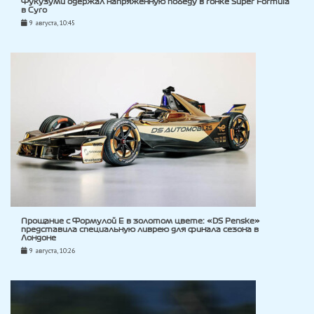
Фукузуми одержал напряженную победу в гонке Super Formula
в Суго
9 августа, 10:45
Прощание с Формулой E в золотом цвете: «DS Penske»
представила специальную ливрею для финала сезона в
Лондоне
9 августа, 10:26