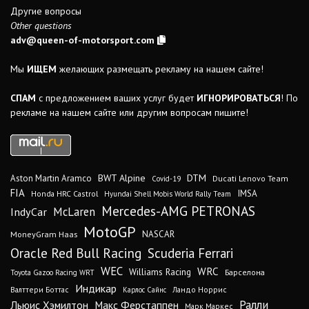
Другие вопросы
Other questions
adv@queen-of-motorsport.com
Мы
ИЩЕМ
желающих размещать рекламу на нашем сайте!
СПАМ
с предложением ваших услуг будет
ИГНОРИРОВАТЬСЯ
! По
рекламе на нашем сайте или другим вопросам пишите!
DTM
BWT Alpine
Aston Martin Aramco
Ducati Lenovo Team
Covid-19
FIA
IMSA
Honda HRC Castrol
Hyundai Shell Mobis World Rally Team
Mercedes-AMG PETRONAS
IndyCar
McLaren
MotoGP
MoneyGram Haas
NASCAR
Oracle Red Bull Racing
Scuderia Ferrari
WEC
WRC
Williams Racing
Барселона
Toyota Gazoo Racing WRT
Индикар
Валттери Боттас
Ландо Норрис
Карлос Сайнс
Ралли
Льюис Хэмилтон
Макс Ферстаппен
Марк Маркес