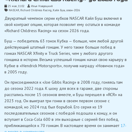
25 мая, 11:02
Илья Навроцкий
NASCAR
,
Richard Childress Racing
,
Кайл Буш
,
сезон-2026
Двукратный чемпион серии кубков NASCAR Кайл Буш включил в
свой контракт опцию, которая позволит ему остаться в команде
«Richard Childress Racing» на сезон 2026 года.
Буш — победитель 63 гонок Кубка — больше, чем любой другой
действующий штатный гонщик. У него также больше побед в
гонках NASCAR Xfinity и Truck Series, чем у любого другого
гонщика в истории. Весьма успешный гонщик начал свою карьеру в
Кубке в «Hendrick Motorsports», получив награду «Новичок года»
в 2005 году.
Он присоединился к «Joe Gibbs Racing» в 2008 году, гоняясь там
до сезона 2022 года. К шоку для всех в гараже, две стороны
расстались после 15 сезонов вместе, и Буш перешел в «RCR» на
2023 год. Он выиграл три гонки в своем первом сезоне с
командой, но 2024 год был борьбой. Его серия из 19
последовательных сезонов с победой подошла к концу, и он
вступает в Coca-Cola 600 в эти выходные с серией без побед,
приближающейся к 70 гонкам. В настоящее время он занимает
17-
е место в чемпионате
.