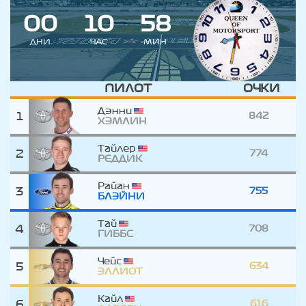
0
0
1
0
5
8
ДНИ
ЧАС
МИН
ПИЛОТ
ОЧКИ
Дэнни
1
842
ХЭМЛИН
Тайлер
2
774
РЕДДИК
Райан
3
755
БЛЭЙНИ
Тай
4
708
ГИББС
Чейс
5
634
ЭЛЛИОТ
Кайл
6
616