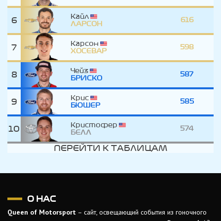
Кайл
6
616
ЛАРСОН
Карсон
7
598
ХОСЕВАР
Чейз
8
587
БРИСКО
Крис
9
585
БЮШЕР
Кристофер
10
574
БЕЛЛ
ПЕРЕЙТИ К ТАБЛИЦАМ
О НАС
Queen of Motorsport
– сайт, освещающий события из гоночного