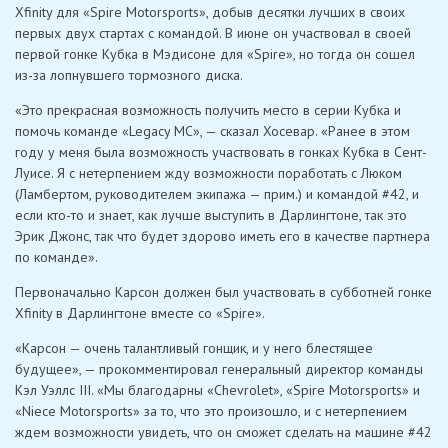
Xfinity для «Spire Motorsports», добыв десятки лучших в своих
первых двух стартах с командой. В июне он участвовал в своей
первой гонке Кубка в Мэдисоне для «Spire», но тогда он сошел
из-за лопнувшего тормозного диска.
«Это прекрасная возможность получить место в серии Кубка и
помочь команде «Legacy MC», — сказал Хосевар. «Ранее в этом
году у меня была возможность участвовать в гонках Кубка в Сент-
Луисе. Я с нетерпением жду возможности поработать с Люком
(Ламбертом, руководителем экипажа — прим.) и командой #42, и
если кто-то и знает, как лучше выступить в Дарлингтоне, так это
Эрик Джонс, так что будет здорово иметь его в качестве партнера
по команде».
Первоначально Карсон должен был участвовать в субботней гонке
Xfinity в Дарлингтоне вместе со «Spire».
«Карсон — очень талантливый гонщик, и у него блестящее
будущее», — прокомментировал генеральный директор команды
Кэл Уэллс III. «Мы благодарны «Chevrolet», «Spire Motorsports» и
«Niece Motorsports» за то, что это произошло, и с нетерпением
ждем возможности увидеть, что он сможет сделать на машине #42