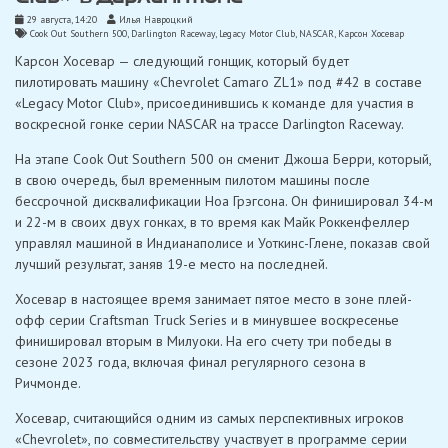
29 августа, 14:20
Илья Навроцкий
Cook Out Southern 500
,
Darlington Raceway
,
Legacy Motor Club
,
NASCAR
,
Карсон Хосевар
Карсон Хосевар — следующий гонщик, который будет
пилотировать машину «Chevrolet Camaro ZL1» под #42 в составе
«Legacy Motor Club», присоединившись к команде для участия в
воскресной гонке серии NASCAR на трассе Darlington Raceway.
На этапе Cook Out Southern 500 он сменит Джоша Берри, который,
в свою очередь, был временным пилотом машины после
бессрочной дисквалификации Ноа Грэгсона. Он финишировал 34-м
и 22-м в своих двух гонках, в то время как Майк Роккенфеллер
управлял машиной в Индианаполисе и Уоткинс-Глене, показав свой
лучший результат, заняв 19-е место на последней.
Хосевар в настоящее время занимает пятое место в зоне плей-
офф серии Craftsman Truck Series и в минувшее воскресенье
финишировал вторым в Милуоки. На его счету три победы в
сезоне 2023 года, включая финал регулярного сезона в
Ричмонде.
Хосевар, считающийся одним из самых перспективных игроков
«Chevrolet», по совместительству участвует в программе серии