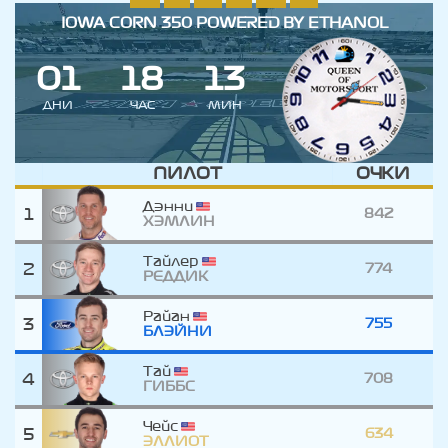
IOWA CORN 350 POWERED BY ETHANOL
0
1
1
8
1
3
ДНИ
ЧАС
МИН
ПИЛОТ
ОЧКИ
Дэнни
1
842
ХЭМЛИН
Тайлер
2
774
РЕДДИК
Райан
3
755
БЛЭЙНИ
Тай
4
708
ГИББС
Чейс
5
634
ЭЛЛИОТ