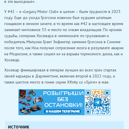
в эти выходные».
У #42 – и «Legacy Motor Club» в целом – были трудности в 2023
году. Еще до ухода Грэгсона новичок был худшим штатным
гонщиком в личном зачете, в то время как #42 в настоящее время
занимает ничтожное 33-е место по очкам владельцев. По иронии
судьбы, соперник Хосевара в чемпионате по грузовикам и
победитель Милуоки Грант Энфингер заменил Грэгсона в Сономе
после того, как Ноа получил сотрясение мозга в результате аварии
на Мэдисоне, и также сошел из-за взрыва тормозного диска, как и
Хосевар.
Хосевар финишировал в пятерке лучших во всех трех стартах
своей карьеры в Дарлингтоне, включая второй в 2022 году, а
также шестое место в гонке серии Xfinity со «Spire» в мае.
ИСТОЧНИК