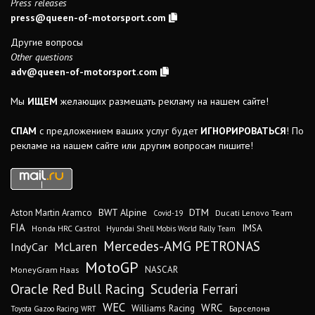
Press releases
press@queen-of-motorsport.com
Другие вопросы
Other questions
adv@queen-of-motorsport.com
Мы
ИЩЕМ
желающих размещать рекламу на нашем сайте!
СПАМ
с предложением ваших услуг будет
ИГНОРИРОВАТЬСЯ
! По
рекламе на нашем сайте или другим вопросам пишите!
DTM
BWT Alpine
Aston Martin Aramco
Ducati Lenovo Team
Covid-19
FIA
IMSA
Honda HRC Castrol
Hyundai Shell Mobis World Rally Team
Mercedes-AMG PETRONAS
IndyCar
McLaren
MotoGP
MoneyGram Haas
NASCAR
Oracle Red Bull Racing
Scuderia Ferrari
WEC
WRC
Williams Racing
Барселона
Toyota Gazoo Racing WRT