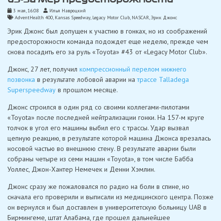
3 мая, 16:08
Илья Навроцкий
AdventHealth 400
,
Kansas Speedway
,
Legacy Motor Club
,
NASCAR
,
Эрик Джонс
Эрик Джонс был допущен к участию в гонках, но из соображений
предосторожности команда подождет еще неделю, прежде чем
снова посадить его за руль «Toyota» #43 от «Legacy Motor Club».
Джонс, 27 лет, получил
компрессионный перелом нижнего
позвонка
в результате лобовой аварии на
трассе Talladega
Superspeedway
в прошлом месяце.
Джонс строился в один ряд со своими коллегами-пилотами
«Toyota» после последней нейтрализации гонки. На 157-м круге
толчок в угол его машины выбил его с трассы. Удар вызвал
цепную реакцию, в результате которой машина Джонса врезалась
носовой частью во внешнюю стену. В результате аварии были
собраны четыре из семи машин «Toyota», в том числе Бабба
Уоллес, Джон-Хантер Немечек и Денни Хэмлин.
Джонс сразу же пожаловался по радио на боли в спине, но
сначала его проверили и выписали из медицинского центра. Позже
он вернулся и был доставлен в университетскую больницу UAB в
Бирмингеме, штат Алабама, где прошел дальнейшее