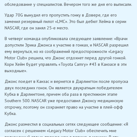
обследование у специалистов. Вечером того же дня его выписали.
Удар 70G вынудил его пропустить гонку в Довере, где его
заменил резервный пилот «LMC». Это был дебют Хейма в серии
NASCAR, где он занял 25-е место.
В четверг команда опубликовала следующее заявление: «Врачи
допустили Эрика Джонса к участию в гонках, и NASCAR разрешил
ему вернуться, но из соображений предосторожности «Legacy
Motor Club» решила, что Джонс отдохнет перед другой гонкой.
Кори Хейм будет управлять «Toyota Camry» #43 в Канзасе в эти
выходные».
Джонс поедет в Канзас и вернется в Дарлингтон после пропуска
двух последних гонок. Он является двукратным победителем
Кубка в Дарлингтоне, причем оба раза в престижном этапе
Southern 500. NASCAR уже предоставил Джонсу медицинскую
отсрочку, поэтому он сохраняет право на участие в плей-офф
Кубка.
Джонс разместил в социальных сетях следующее сообщение: «Я
согласен с решением «Legacy Motor Club» обеспечить мне