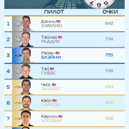
ПИЛОТ
ОЧКИ
Дэнни
1
842
ХЭМЛИН
Тайлер
2
774
РЕДДИК
Райан
3
755
БЛЭЙНИ
Тай
4
708
ГИББС
Чейс
5
634
ЭЛЛИОТ
Кайл
6
616
ЛАРСОН
Карсон
7
598
ХОСЕВАР