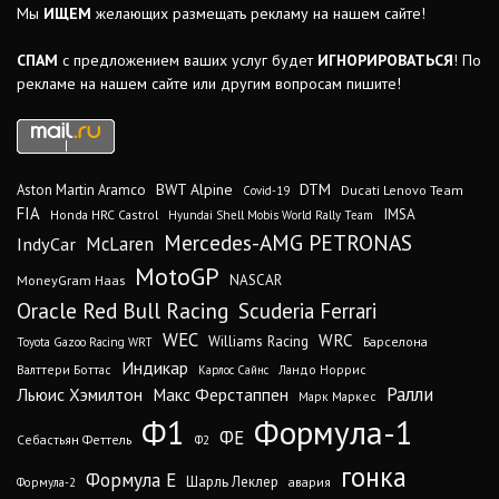
Мы
ИЩЕМ
желающих размещать рекламу на нашем сайте!
СПАМ
с предложением ваших услуг будет
ИГНОРИРОВАТЬСЯ
! По
рекламе на нашем сайте или другим вопросам пишите!
DTM
BWT Alpine
Aston Martin Aramco
Ducati Lenovo Team
Covid-19
FIA
IMSA
Honda HRC Castrol
Hyundai Shell Mobis World Rally Team
Mercedes-AMG PETRONAS
IndyCar
McLaren
MotoGP
MoneyGram Haas
NASCAR
Oracle Red Bull Racing
Scuderia Ferrari
WEC
WRC
Williams Racing
Барселона
Toyota Gazoo Racing WRT
Индикар
Валттери Боттас
Ландо Норрис
Карлос Сайнс
Ралли
Льюис Хэмилтон
Макс Ферстаппен
Марк Маркес
Ф1
Формула-1
ФЕ
Себастьян Феттель
Ф2
гонка
Формула Е
Шарль Леклер
авария
Формула-2