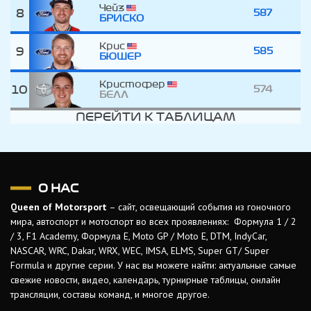
Чейз
8
587
БРИСКО
Крис
9
585
БЮШЕР
Кристофер
10
574
БЕЛЛ
ПЕРЕЙТИ К ТАБЛИЦАМ
О НАС
Queen of Motorsport
– сайт, освещающий события из гоночного
мира, автоспорт и мотоспорт во всех проявлениях: Формула 1 / 2
/ 3, F1 Academy, Формула Е, Moto GP / Moto E, DTM, IndyCar,
NASCAR, WRC, Dakar, WRX, WEC, IMSA, ELMS, Super GT/ Super
Formula и другие серии. У нас вы можете найти: актуальные самые
свежие новости, видео, календарь, турнирные таблицы, онлайн
трансляции, составы команд, и многое другое.