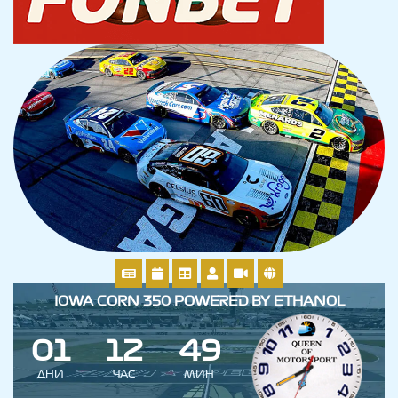
IOWA CORN 350 POWERED BY ETHANOL
0
1
1
2
4
9
ДНИ
ЧАС
МИН