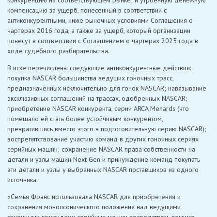
компенсацию за ущерб, понесенный в соответствии с
антиконкурентными, ниже рыночных условиями Соглашения о
чартерах 2016 года, а также за ущерб, который организации
понесут в соответствии с Соглашением о чартерах 2025 года в
ходе судебного разбирательства.
В иске перечислены следующие антиконкурентные действия:
покупка NASCAR большинства ведущих гоночных трасс,
предназначенных исключительно для гонок NASCAR; навязывание
эксклюзивных соглашений на трассах, одобренных NASCAR;
приобретение NASCAR конкурента, серии ARCA Menards (что
помешало ей стать более устойчивым конкурентом,
превратившись вместо этого в подготовительную серию NASCAR);
воспрепятствование участию команд в других гоночных сериях
серийных машин; сохранение NASCAR права собственности на
детали и узлы машин Next Gen и принуждение команд покупать
эти детали и узлы у выбранных NASCAR поставщиков из одного
источника.
«Семья Франс использовала NASCAR для приобретения и
сохранения монопсонического положения над ведущими
гоночными командами серийных машин посредством, помимо