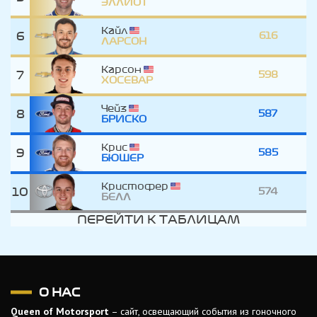
ЭЛЛИОТ
Кайл
6
616
ЛАРСОН
Карсон
7
598
ХОСЕВАР
Чейз
8
587
БРИСКО
Крис
9
585
БЮШЕР
Кристофер
10
574
БЕЛЛ
ПЕРЕЙТИ К ТАБЛИЦАМ
О НАС
Queen of Motorsport
– сайт, освещающий события из гоночного