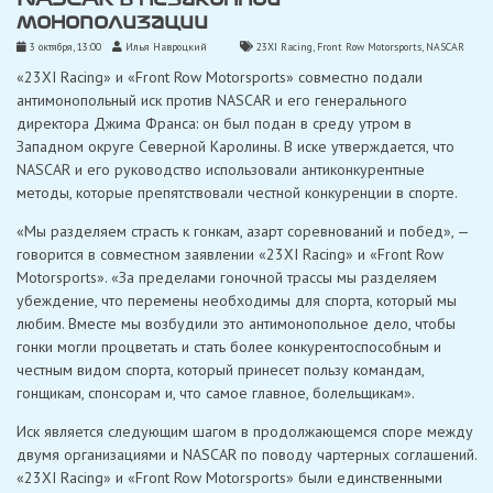
монополизации
3 октября, 13:00
Илья Навроцкий
23XI Racing
,
Front Row Motorsports
,
NASCAR
«23XI Racing» и «Front Row Motorsports» совместно подали
антимонопольный иск против NASCAR и его генерального
директора Джима Франса: он был подан в среду утром в
Западном округе Северной Каролины. В иске утверждается, что
NASCAR и его руководство использовали антиконкурентные
методы, которые препятствовали честной конкуренции в спорте.
«Мы разделяем страсть к гонкам, азарт соревнований и побед», —
говорится в совместном заявлении «23XI Racing» и «Front Row
Motorsports». «За пределами гоночной трассы мы разделяем
убеждение, что перемены необходимы для спорта, который мы
любим. Вместе мы возбудили это антимонопольное дело, чтобы
гонки могли процветать и стать более конкурентоспособным и
честным видом спорта, который принесет пользу командам,
гонщикам, спонсорам и, что самое главное, болельщикам».
Иск является следующим шагом в продолжающемся споре между
двумя организациями и NASCAR по поводу чартерных соглашений.
«23XI Racing» и «Front Row Motorsports» были единственными