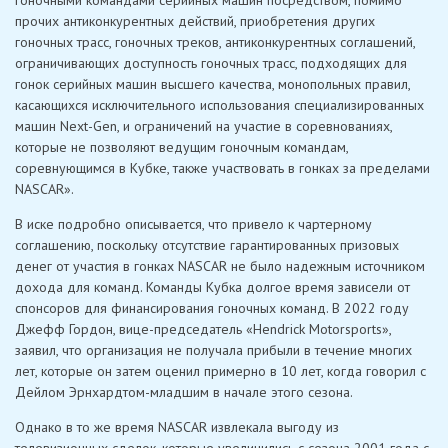
прочих антиконкурентных действий, приобретения других
гоночных трасс, гоночных треков, антиконкурентных соглашений,
ограничивающих доступность гоночных трасс, подходящих для
гонок серийных машин высшего качества, монопольных правил,
касающихся исключительного использования специализированных
машин Next-Gen, и ограничений на участие в соревнованиях,
которые не позволяют ведущим гоночным командам,
соревнующимся в Кубке, также участвовать в гонках за пределами
NASCAR».
В иске подробно описывается, что привело к чартерному
соглашению, поскольку отсутствие гарантированных призовых
денег от участия в гонках NASCAR не было надежным источником
дохода для команд. Команды Кубка долгое время зависели от
спонсоров для финансирования гоночных команд. В 2022 году
Джефф Гордон, вице-председатель «Hendrick Motorsports»,
заявил, что организация не получала прибыли в течение многих
лет, которые он затем оценил примерно в 10 лет, когда говорил с
Дейлом Эрнхардтом-младшим в начале этого сезона.
Однако в то же время NASCAR извлекала выгоду из
телевизионных сделок, которые увеличились с сезона 2001 года с