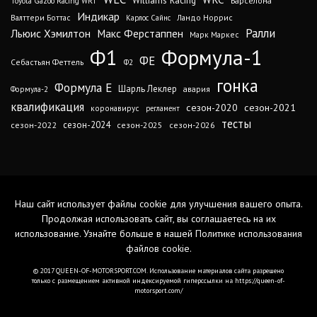
Williams Racing
Барселона
Toyota Gazoo Racing WRT
Индикар
Валттери Боттас
Ландо Норрис
Карлос Сайнс
Ралли
Льюис Хэмилтон
Макс Ферстаппен
Марк Маркес
Ф1
Формула-1
ФЕ
Себастьян Феттель
Ф2
гонка
Формула Е
Шарль Леклер
авария
Формула-2
квалификация
сезон-2020
сезон-2021
коронавирус
регламент
тесты
сезон-2024
сезон-2022
сезон-2025
сезон-2026
Наш сайт использует файлы cookie для улучшения вашего опыта.
Продолжая использовать сайт, вы соглашаетесь на их
использование. Узнайте больше в нашей
Политике использования
файлов cookie
.
© 2017 QUEEN-OF-MOTORSPORT.COM. Использование материалов сайта разрешено
только с размещением активной индексируемой гиперссылки на https://queen-of-
motorsport.com/