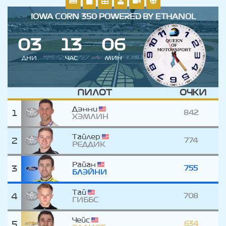
IOWA CORN 350 POWERED BY ETHANOL
0
3
1
3
0
6
ДНИ
ЧАС
МИН
ПИЛОТ
ОЧКИ
Дэнни
1
842
ХЭМЛИН
Тайлер
2
774
РЕДДИК
Райан
3
755
БЛЭЙНИ
Тай
4
708
ГИББС
Чейс
5
634