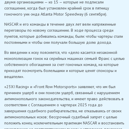
двумя организациями — из 15 — которые не подписали
соглашение, когда был установлен крайний срок в пятницу
гоночного уик-энда Atlanta Motor Speedway (6 сентября).
NASCAR и его команды в течение двух лет вели напряженные
переговоры по новому соглашению. В ходе процесса среди
пунктов, которые добивались команды, были: чтобы чартеры стали
постоянными и чтобы они получали большую долю дохода.
Во введении к иску поясняется, что «дело касается незаконной
монополизации гонок на серийных машинах семьей Франс с целью
собственного обогащения за счет гоночных команд, на которые
приходят посмотреть болельщики и которые ценят спонсоры и
вещатели».
«23XI Racing» и «Front Row Motorsports» заявляют, что им был
причинен ущерб и они понесли ущерб, связанный с нарушением
антимонопольного законодательства, и имеют право действовать в
соответствии с Соглашением о чартерах 2025 года до
завершения судебного разбирательства, не отказываясь от своих
антимонопольных исков; бессрочный судебный запрет с целью
положить конец исключительным практикам NASCAR и восстановить
конкуренцию на соответствующем рынке; и утроенную денежную