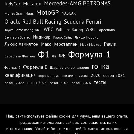
Mercedes-AMG PETRONAS
IndyCar
McLaren
MotoGP
MoneyGram Haas
NASCAR
Oracle Red Bull Racing
Scuderia Ferrari
WEC
WRC
Williams Racing
Барселона
Toyota Gazoo Racing WRT
Индикар
Валттери Боттас
Ландо Норрис
Карлос Сайнс
Ралли
Льюис Хэмилтон
Макс Ферстаппен
Марк Маркес
Ф1
Формула-1
ФЕ
Себастьян Феттель
Ф2
гонка
Формула Е
Шарль Леклер
авария
Формула-2
квалификация
сезон-2020
сезон-2021
коронавирус
регламент
тесты
сезон-2024
сезон-2022
сезон-2025
сезон-2026
Наш сайт использует файлы cookie для улучшения вашего опыта.
Продолжая использовать сайт, вы соглашаетесь на их
использование. Узнайте больше в нашей
Политике использования