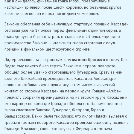
Как и ожидалось, финальная гонка MotoE превратилась в
настоящий триллер: после шести коротких, но безумных кругов
Закконе стал новым и пока, последним чемпионом.
Закконе обеспечил себе наилучшую стартовую позицию. Кассадеи
отставал уже на 17 очков перед финальным спринтом серии, а
Гранадо нужно было отыграть отставание в 23 очка. Ещё одно
преимущество Закконе — итальянец снова стартовал с поул-
позиции в финальном шестикруговом спринте.
Лидер чемпионата с огромным энтузиазмом бросился в гонку. Как
будто ему нечего было терять, Закконе в первом повороте
обошёл более удачно стартовавшего Гутьерреса. Сразу за ним
шёл его ближайший преследователь Кассадеи. Алессандро
пришлось отбивать яростную атаку, в том числе физический
контакт, со стороны Кассадеи на первом круге. Гонщик «Aruba»
поначалу сохранял преимущество, но на втором круге Кассадеи и
его партнер по команде Гранадо обошли его. За ними пелотон
снова сплотился: Закконе, Гутьеррес, Феррари, Гарзо и
Бальдассарри. Байки были так близко, что пилот «Intact» вылетел с
трассы в третьем повороте. Кассадеи проиграл ещё одну позицию
Гранадо. Бразилец снова столкнулся с Феррари в третьем