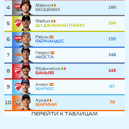
Марко
4
186
БЕЦЦЕККИ
Фабио
5
184
ДИ ДЖАННАНТОНИО
Рауль
6
159
ФЕРНАНДЕС
Педро
7
148
АКОСТА
Франческо
8
143
БАНЬЯЯ
Алекс
9
87
МАРКЕС
Лука
10
79
МАРИНИ
ПЕРЕЙТИ К ТАБЛИЦАМ