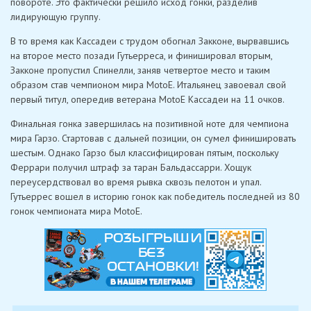
повороте. Это фактически решило исход гонки, разделив
лидирующую группу.
В то время как Кассадеи с трудом обогнал Закконе, вырвавшись
на второе место позади Гутьерреса, и финишировал вторым,
Закконе пропустил Спинелли, заняв четвертое место и таким
образом став чемпионом мира MotoE. Итальянец завоевал свой
первый титул, опередив ветерана MotoE Кассадеи на 11 очков.
Финальная гонка завершилась на позитивной ноте для чемпиона
мира Гарзо. Стартовав с дальней позиции, он сумел финишировать
шестым. Однако Гарзо был классифицирован пятым, поскольку
Феррари получил штраф за таран Бальдассарри. Хощук
переусердствовал во время рывка сквозь пелотон и упал.
Гутьеррес вошел в историю гонок как победитель последней из 80
гонок чемпионата мира MotoE.