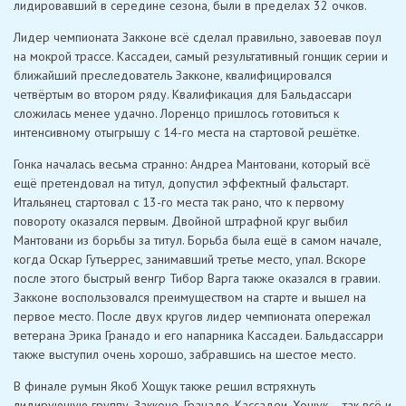
лидировавший в середине сезона, были в пределах 32 очков.
Лидер чемпионата Закконе всё сделал правильно, завоевав поул
на мокрой трассе. Кассадеи, самый результативный гонщик серии и
ближайший преследователь Закконе, квалифицировался
четвёртым во втором ряду. Квалификация для Бальдассари
сложилась менее удачно. Лоренцо пришлось готовиться к
интенсивному отыгрышу с 14-го места на стартовой решётке.
Гонка началась весьма странно: Андреа Мантовани, который всё
ещё претендовал на титул, допустил эффектный фальстарт.
Итальянец стартовал с 13-го места так рано, что к первому
повороту оказался первым. Двойной штрафной круг выбил
Мантовани из борьбы за титул. Борьба была ещё в самом начале,
когда Оскар Гутьеррес, занимавший третье место, упал. Вскоре
после этого быстрый венгр Тибор Варга также оказался в гравии.
Закконе воспользовался преимуществом на старте и вышел на
первое место. После двух кругов лидер чемпионата опережал
ветерана Эрика Гранадо и его напарника Кассадеи. Бальдассарри
также выступил очень хорошо, забравшись на шестое место.
В финале румын Якоб Хощук также решил встряхнуть
лидирующую группу. Закконе, Гранадо, Кассадеи, Хощук – так всё и