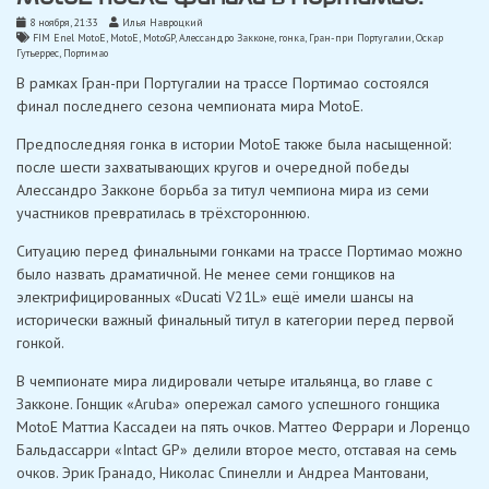
8 ноября, 21:33
Илья Навроцкий
FIM Enel MotoE
,
MotoE
,
MotoGP
,
Алессандро Закконе
,
гонка
,
Гран-при Португалии
,
Оскар
Гутьеррес
,
Портимао
В рамках Гран-при Португалии на трассе Портимао состоялся
финал последнего сезона чемпионата мира MotoE.
Предпоследняя гонка в истории MotoE также была насыщенной:
после шести захватывающих кругов и очередной победы
Алессандро Закконе борьба за титул чемпиона мира из семи
участников превратилась в трёхстороннюю.
Ситуацию перед финальными гонками на трассе Портимао можно
было назвать драматичной. Не менее семи гонщиков на
электрифицированных «Ducati V21L» ещё имели шансы на
исторически важный финальный титул в категории перед первой
гонкой.
В чемпионате мира лидировали четыре итальянца, во главе с
Закконе. Гонщик «Aruba» опережал самого успешного гонщика
MotoE Маттиа Кассадеи на пять очков. Маттео Феррари и Лоренцо
Бальдассарри «Intact GP» делили второе место, отставая на семь
очков. Эрик Гранадо, Николас Спинелли и Андреа Мантовани,