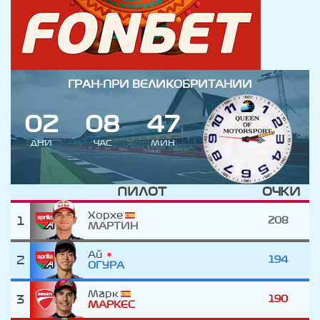
ГРАН-ПРИ ВЕЛИКОБРИТАНИИ
0
2
0
8
4
7
ДНИ
ЧАС
МИН
ПИЛОТ
ОЧКИ
Хорхе
1
208
МАРТИН
Ай
2
194
ОГУРА
Марк
3
190
МАРКЕС