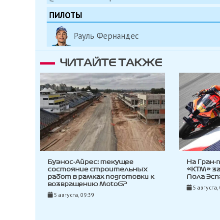
ПИЛОТЫ
Рауль Фернандес
ЧИТАЙТЕ ТАКЖЕ
Буэнос-Айрес: текущее
На Гран-
состояние строительных
«KTM» з
работ в рамках подготовки к
Пола Эсп
возвращению MotoGP
5 августа,
5 августа, 09:39