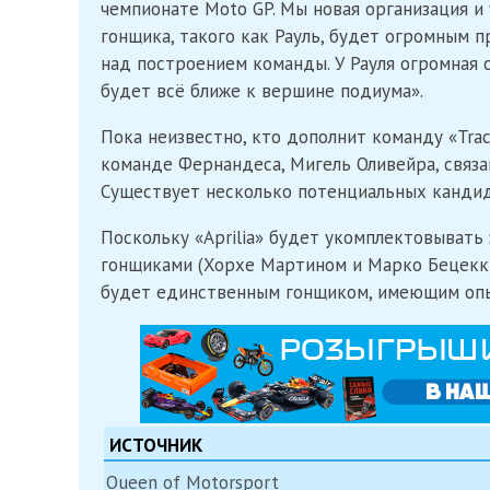
чемпионате Moto GP. Мы новая организация и
гонщика, такого как Рауль, будет огромным п
над построением команды. У Рауля огромная с
будет всё ближе к вершине подиума».
Пока неизвестно, кто дополнит команду «Tra
команде Фернандеса, Мигель Оливейра, связа
Существует несколько потенциальных кандида
Поскольку «Aprilia» будет укомплектовывать
гонщиками (Хорхе Мартином и Марко Бецекки
будет единственным гонщиком, имеющим опыт
ИСТОЧНИК
Queen of Motorsport