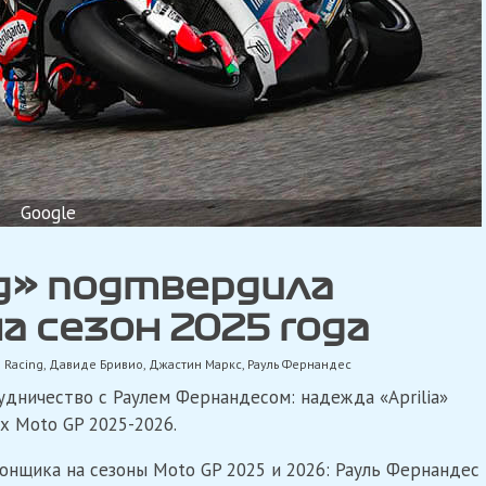
Google
ng» подтвердила
а сезон 2025 года
 Racing
,
Давиде Бривио
,
Джастин Маркс
,
Рауль Фернандес
удничество с Раулем Фернандесом: надежда «Aprilia»
х Moto GP 2025-2026.
онщика на сезоны Moto GP 2025 и 2026: Рауль Фернандес