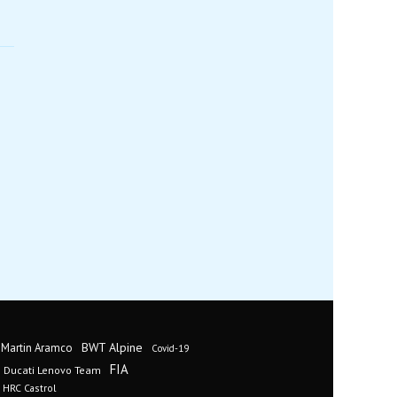
BWT Alpine
 Martin Aramco
Covid-19
FIA
Ducati Lenovo Team
 HRC Castrol