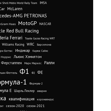
IMSA
i Shell Mobis World Rally Team
Car
McLaren
cedes-AMG PETRONAS
MotoGP
yGram Haas
NASCAR
cle Red Bull Racing
eria Ferrari
Toyota Gazoo Racing WRT
WRC
Williams Racing
Барселона
Индикар
ри Боттас
Карлос Сайнс
Льюис Хэмилтон
 Норрис
Ралли
 Ферстаппен
Марк Маркес
Ф1
ФЕ
тьян Феттель
Ф2
рмула-1
Формула-2
мула Е
Шарль Леклер
авария
нка
квалификация
коронавирус
сезон-2020
сезон-2021
ент