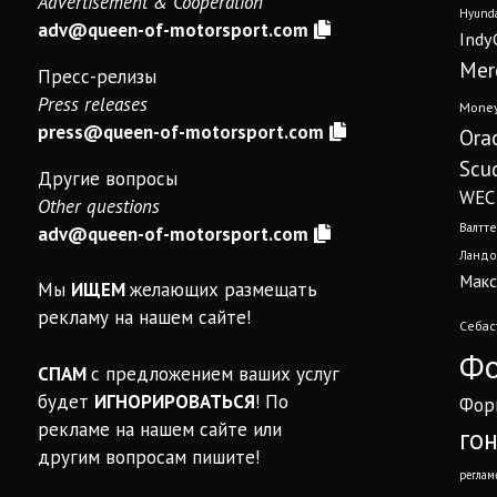
Advertisement & Cooperation
Hyunda
adv@queen-of-motorsport.com
Indy
Mer
Пресс-релизы
Press releases
Mone
press@queen-of-motorsport.com
Ora
Scud
Другие вопросы
WEC
Other questions
Валтте
adv@queen-of-motorsport.com
Ландо
Макс
Мы
ИЩЕМ
желающих размещать
рекламу на нашем сайте!
Себас
Фо
СПАМ
с предложением ваших услуг
будет
ИГНОРИРОВАТЬСЯ
! По
Фор
рекламе на нашем сайте или
го
другим вопросам пишите!
реглам