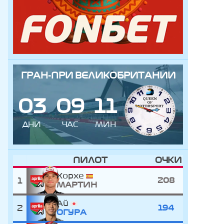
ГРАН-ПРИ ВЕЛИКОБРИТАНИИ
0
3
0
9
1
1
ДНИ
ЧАС
МИН
ПИЛОТ
ОЧКИ
Хорхе
1
208
МАРТИН
Ай
2
194
ОГУРА