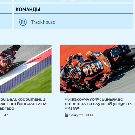
КОМАНДЫ
Trackhouse
при Великобритании
«Я закончу год»: Виньялес
аменит Виньялеса на
ответил на слухи об уходе из
аргаро
«KTM»
 08:42
3 августа, 08:41