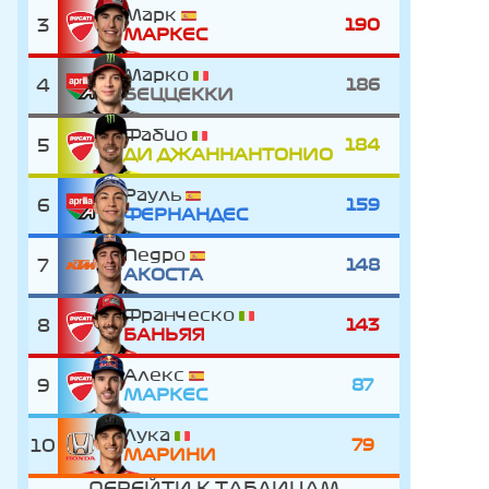
Марк
3
190
МАРКЕС
Марко
4
186
БЕЦЦЕККИ
Фабио
5
184
ДИ ДЖАННАНТОНИО
Рауль
6
159
ФЕРНАНДЕС
Педро
7
148
АКОСТА
Франческо
8
143
БАНЬЯЯ
Алекс
9
87
МАРКЕС
Лука
10
79
МАРИНИ
ПЕРЕЙТИ К ТАБЛИЦАМ