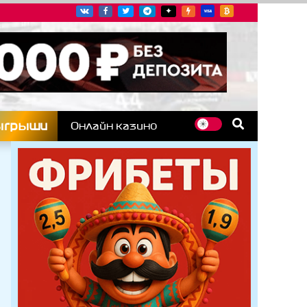
угих гоночных серий
ыгрыши
Онлайн казино