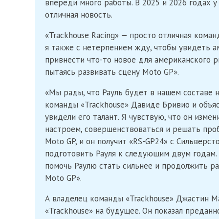
впереди много работы. В 2025 и 2026 годах у 
отличная новость.
«Trackhouse Racing» — просто отличная коман
я также с нетерпением жду, чтобы увидеть ам
привнести что-то новое для американского р
пытаясь развивать сцену Moto GP».
«Мы рады, что Рауль будет в нашем составе 
команды «Trackhouse» Давиде Бривио и объяс
увидели его талант. Я чувствую, что он изме
настроем, совершенствоваться и решать пробл
Moto GP, и он получит «RS-GP24» с Сильверст
подготовить Рауля к следующим двум годам. 
помочь Раулю стать сильнее и продолжить ра
Moto GP».
А владелец команды «Trackhouse» Джастин Ма
«Trackhouse» на будущее. Он показал предан