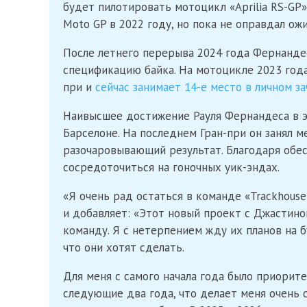
будет пилотировать мотоцикл «Aprilia RS-GP
Moto GP в 2022 году, но пока не оправдал ож
После летнего перерыва 2024 года Фернандес
спецификацию байка. На мотоцикле 2023 года
при и
сейчас занимает 14-е место в личном з
Наивысшее достижение Рауля Фернандеса в э
Барселоне. На последнем Гран-при он занял ме
разочаровывающий результат. Благодаря обе
сосредоточиться на гоночных уик-эндах.
«Я очень рад остаться в команде «Trackhouse
и добавляет: «Этот новый проект с Джастино
команду. Я с нетерпением жду их планов на б
что они хотят сделать.
Для меня с самого начала года было приорите
следующие два года, что делает меня очень сч