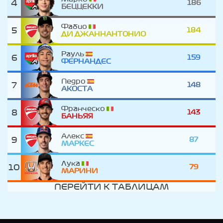
4
186
БЕЦЦЕККИ
Фабио
5
184
ДИ ДЖАННАНТОНИО
Рауль
6
159
ФЕРНАНДЕС
Педро
7
148
АКОСТА
Франческо
8
143
БАНЬЯЯ
Алекс
9
87
МАРКЕС
Лука
10
79
МАРИНИ
ПЕРЕЙТИ К ТАБЛИЦАМ