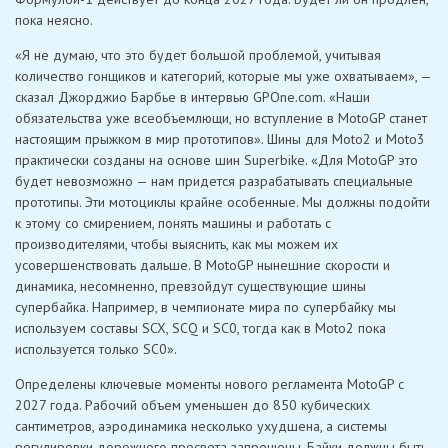
пока неясно.
«Я не думаю, что это будет большой проблемой, учитывая
количество гонщиков и категорий, которые мы уже охватываем», —
сказал Джорджио Барбье в интервью GPOne.com. «Наши
обязательства уже всеобъемлющи, но вступление в MotoGP станет
настоящим прыжком в мир прототипов». Шины для Moto2 и Moto3
практически созданы на основе шин Superbike. «Для MotoGP это
будет невозможно — нам придется разрабатывать специальные
прототипы. Эти мотоциклы крайне особенные. Мы должны подойти
к этому со смирением, понять машины и работать с
производителями, чтобы выяснить, как мы можем их
усовершенствовать дальше. В MotoGP нынешние скорости и
динамика, несомненно, превзойдут существующие шины
супербайка. Например, в чемпионате мира по супербайку мы
используем составы SCX, SCQ и SC0, тогда как в Moto2 пока
используется только SC0».
Определены ключевые моменты нового регламента MotoGP с
2027 года. Рабочий объем уменьшен до 850 кубических
сантиметров, аэродинамика несколько ухудшена, а системы
регулировки дорожного просвета запрещены. Байки должны быть