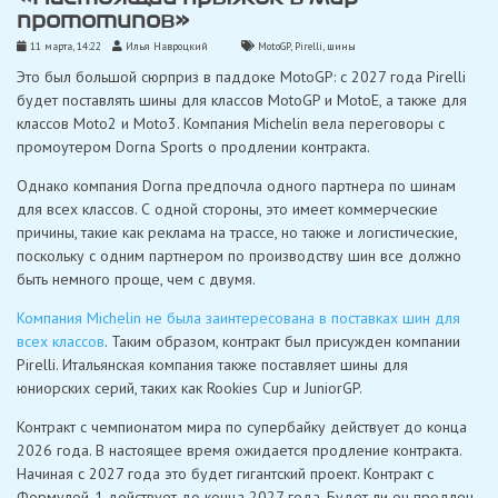
прототипов»
11 марта, 14:22
Илья Навроцкий
MotoGP
,
Pirelli
,
шины
Это был большой сюрприз в паддоке MotoGP: с 2027 года Pirelli
будет поставлять шины для классов MotoGP и MotoE, а также для
классов Moto2 и Moto3. Компания Michelin вела переговоры с
промоутером Dorna Sports о продлении контракта.
Однако компания Dorna предпочла одного партнера по шинам
для всех классов. С одной стороны, это имеет коммерческие
причины, такие как реклама на трассе, но также и логистические,
поскольку с одним партнером по производству шин все должно
быть немного проще, чем с двумя.
Компания Michelin не была заинтересована в поставках шин для
всех классов
. Таким образом, контракт был присужден компании
Pirelli. Итальянская компания также поставляет шины для
юниорских серий, таких как Rookies Cup и JuniorGP.
Контракт с чемпионатом мира по супербайку действует до конца
2026 года. В настоящее время ожидается продление контракта.
Начиная с 2027 года это будет гигантский проект. Контракт с
Формулой-1 действует до конца 2027 года. Будет ли он продлен,