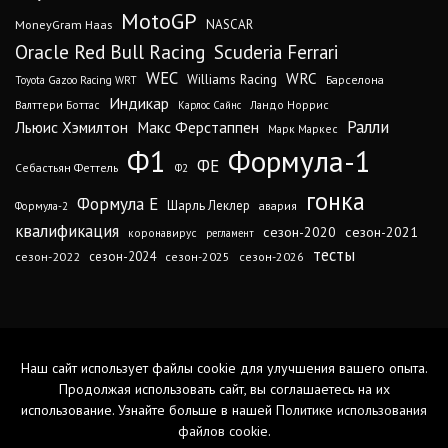
MotoGP
MoneyGram Haas
NASCAR
Oracle Red Bull Racing
Scuderia Ferrari
WEC
WRC
Williams Racing
Барселона
Toyota Gazoo Racing WRT
Индикар
Валттери Боттас
Ландо Норрис
Карлос Сайнс
Ралли
Льюис Хэмилтон
Макс Ферстаппен
Марк Маркес
Ф1
Формула-1
ФЕ
Себастьян Феттель
Ф2
гонка
Формула Е
Шарль Леклер
авария
Формула-2
квалификация
сезон-2020
сезон-2021
коронавирус
регламент
тесты
сезон-2024
сезон-2022
сезон-2025
сезон-2026
Наш сайт использует файлы cookie для улучшения вашего опыта.
Продолжая использовать сайт, вы соглашаетесь на их
использование. Узнайте больше в нашей
Политике использования
файлов cookie
.