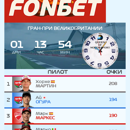
ГРАН-ПРИ ВЕЛИКОБРИТАНИИ
0
1
1
3
5
4
ДНИ
ЧАС
МИН
ПИЛОТ
ОЧКИ
Хорхе
1
208
МАРТИН
Ай
2
194
ОГУРА
Марк
3
190
МАРКЕС
Марко