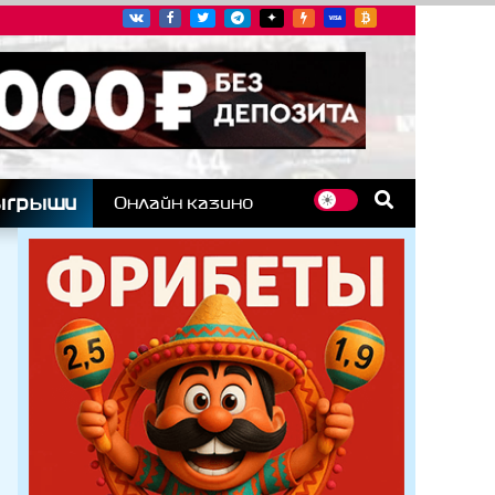
угих гоночных серий
ыгрыши
Онлайн казино