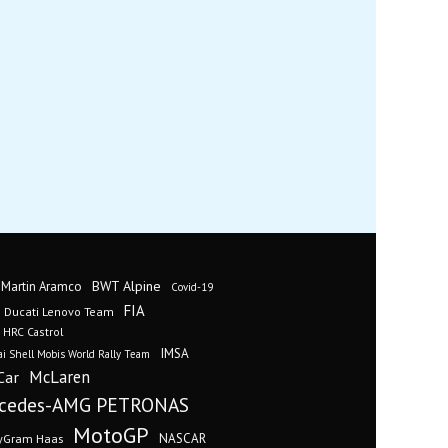
BWT Alpine
 Martin Aramco
Covid-19
FIA
Ducati Lenovo Team
 HRC Castrol
IMSA
i Shell Mobis World Rally Team
Car
McLaren
cedes-AMG PETRONAS
MotoGP
yGram Haas
NASCAR