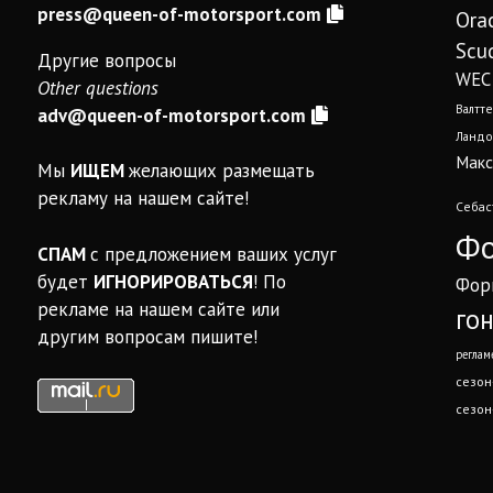
press@queen-of-motorsport.com
Ora
Scud
Другие вопросы
WEC
Other questions
Валтте
adv@queen-of-motorsport.com
Ландо
Макс
Мы
ИЩЕМ
желающих размещать
рекламу на нашем сайте!
Себас
Фо
СПАМ
с предложением ваших услуг
будет
ИГНОРИРОВАТЬСЯ
! По
Фор
рекламе на нашем сайте или
го
другим вопросам пишите!
реглам
сезон
сезон