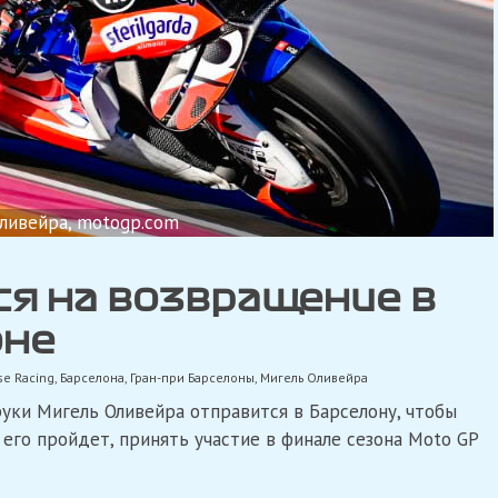
ливейра, motogp.com
я на возвращение в
оне
se Racing
,
Барселона
,
Гран-при Барселоны
,
Мигель Оливейра
уки Мигель Оливейра отправится в Барселону, чтобы
его пройдет, принять участие в финале сезона Moto GP