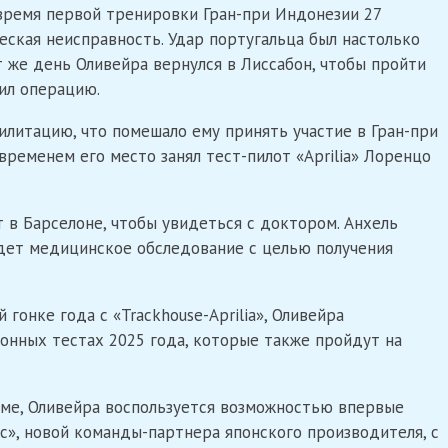
о время первой тренировки Гран-при Индонезии 27
ческая неисправность. Удар португальца был настолько
от же день Оливейра вернулся в Лиссабон, чтобы пройти
чил операцию.
литацию, что помешало ему принять участие в Гран-при
 временем его место занял тест-пилот «Aprilia» Лоренцо
т в Барселоне, чтобы увидеться с доктором. Анхель
дет медицинское обследование с целью получения
гонке года с «Trackhouse-Aprilia», Оливейра
онных тестах 2025 года, которые также пройдут на
рме, Оливейра воспользуется возможностью впервые
c», новой команды-партнера японского производителя, с