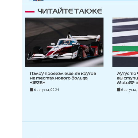
ЧИТАЙТЕ ТАКЖЕ
Палоу проехал еще 25 кругов
Аугусто
на тестах нового болида
выступи
«IR28»
MotoGP 
6 августа, 09:24
6 августа,