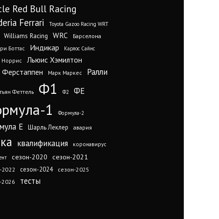
cle Red Bull Racing
eria Ferrari
Toyota Gazoo Racing WRT
WRC
Williams Racing
Барселона
Индикар
ри Боттас
Карлос Сайнс
Льюис Хэмилтон
 Норрис
Ралли
 Ферстаппен
Марк Маркес
Ф1
ФЕ
тьян Феттель
Ф2
рмула-1
Формула-2
мула Е
Шарль Леклер
авария
нка
квалификация
коронавирус
сезон-2020
сезон-2021
ент
сезон-2024
-2022
сезон-2025
тесты
-2026