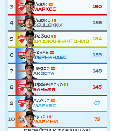
Марк
3
190
МАРКЕС
Марко
4
186
БЕЦЦЕККИ
Фабио
5
184
ДИ ДЖАННАНТОНИО
Рауль
6
159
ФЕРНАНДЕС
Педро
7
148
АКОСТА
Франческо
8
143
БАНЬЯЯ
Алекс
9
87
МАРКЕС
Лука
10
79
МАРИНИ
ПЕРЕЙТИ К ТАБЛИЦАМ