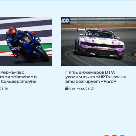
 Фернандес
Пять инженеров DTM
т за «Yamaha» в
уволились из «HRT»: как на
в Сильверстоуне
это реагирует «Ford»
 09:16
6 августа, 09:10