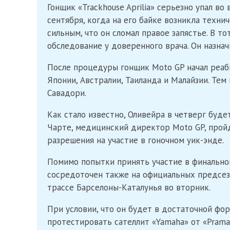
Гонщик «Trackhouse Aprilia» серьезно упал в
сентября, когда на его байке возникла техни
сильным, что он сломал правое запястье. В т
обследование у доверенного врача. Он назна
После процедуры гонщик Moto GP начал реаби
Японии, Австралии, Таиланда и Малайзии. Тем
Савадори.
Как стало известно, Оливейра в четверг буде
Чарте, медицинский директор Moto GP, прой
разрешения на участие в гоночном уик-энде.
Помимо попытки принять участие в финальной 
сосредоточен также на официальных предсез
трассе Барселоны-Каталунья во вторник.
При условии, что он будет в достаточной фо
протестировать сателлит «Yamaha» от «Prama