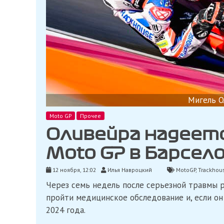
Мигель О
Moto GP
Прочее
Оливейра надеетс
Moto GP в Барсел
12 ноября, 12:02
Илья Навроцкий
MotoGP
,
Trackhou
Через семь недель после серьезной травмы р
пройти медицинское обследование и, если он 
2024 года.