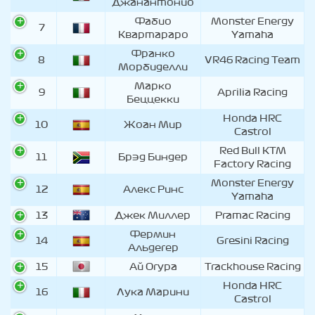
Джанантонио
Фабио
Monster Energy
7
Квартараро
Yamaha
Франко
8
VR46 Racing Team
Морбиделли
Марко
9
Aprilia Racing
Беццекки
Honda HRC
10
Жоан Мир
Castrol
Red Bull KTM
11
Брэд Биндер
Factory Racing
Monster Energy
12
Алекс Ринс
Yamaha
13
Джек Миллер
Pramac Racing
Фермин
14
Gresini Racing
Альдегер
15
Ай Огура
Trackhouse Racing
Honda HRC
16
Лука Марини
Castrol