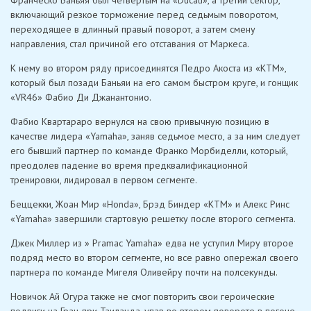
включающий резкое торможение перед седьмым поворотом,
переходящее в длинный правый поворот, а затем смену
направления, стал причиной его отставания от Маркеса.
К нему во втором ряду присоединятся Педро Акоста из «KTM»,
который был позади Баньяи на его самом быстром круге, и гонщик
«VR46» Фабио Ди Джанантонио.
Фабио Квартараро вернулся на свою привычную позицию в
качестве лидера «Yamaha», заняв седьмое место, а за ним следует
его бывший партнер по команде Франко Морбиделли, который,
преодолев падение во время предквалификационной
тренировки, лидировал в первом сегменте.
Беццекки, Жоан Мир «Honda», Брэд Биндер «KTM» и Алекс Ринс
«Yamaha» завершили стартовую решетку после второго сегмента.
Джек Миллер из » Pramac Yamaha» едва не уступил Миру второе
подряд место во втором сегменте, но все равно опережал своего
партнера по команде Мигеля Оливейру почти на полсекунды.
Новичок Ай Огура также не смог повторить свои героические
подвиги на Гран-при Таиланда, упав во втором повороте в погоне