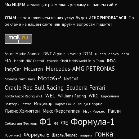
Мы
ИЩЕМ
желающих размещать рекламу на нашем сайте!
СПАМ
с предложением ваших услуг будет
ИГНОРИРОВАТЬСЯ
! По
рекламе на нашем сайте или другим вопросам пишите!
DTM
BWT Alpine
Aston Martin Aramco
Ducati Lenovo Team
Covid-19
FIA
IMSA
Honda HRC Castrol
Hyundai Shell Mobis World Rally Team
Mercedes-AMG PETRONAS
IndyCar
McLaren
MotoGP
MoneyGram Haas
NASCAR
Oracle Red Bull Racing
Scuderia Ferrari
WEC
WRC
Williams Racing
Барселона
Toyota Gazoo Racing WRT
Индикар
Валттери Боттас
Ландо Норрис
Карлос Сайнс
Ралли
Льюис Хэмилтон
Макс Ферстаппен
Марк Маркес
Ф1
Формула-1
ФЕ
Себастьян Феттель
Ф2
гонка
Формула Е
Шарль Леклер
авария
Формула-2