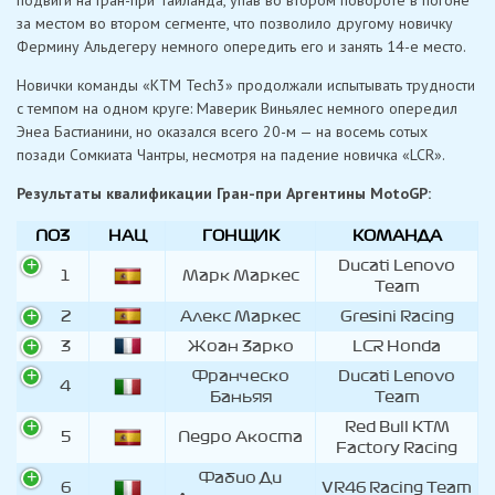
за местом во втором сегменте, что позволило другому новичку
Фермину Альдегеру немного опередить его и занять 14-е место.
Новички команды «KTM Tech3» продолжали испытывать трудности
с темпом на одном круге: Маверик Виньялес немного опередил
Энеа Бастианини, но оказался всего 20-м — на восемь сотых
позади Сомкиата Чантры, несмотря на падение новичка «LCR».
Результаты квалификации Гран-при Аргентины MotoGP:
ПОЗ
НАЦ
ГОНЩИК
КОМАНДА
Ducati Lenovo
1
Марк Маркес
Team
2
Алекс Маркес
Gresini Racing
3
Жоан Зарко
LCR Honda
Франческо
Ducati Lenovo
4
Баньяя
Team
Red Bull KTM
5
Педро Акоста
Factory Racing
Фабио Ди
6
VR46 Racing Team