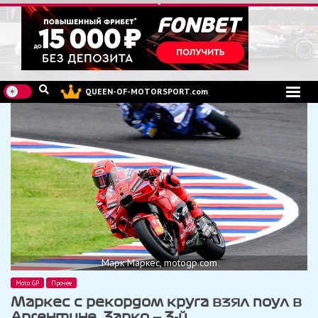
Перейти
к
содержимому
QUEEN-OF-MOTORSPORT.com
Марк Маркес, motogp.com
Moto GP
Прочее
Маркес с рекордом круга взял поул в
Аргентине, Зарко — 3-й