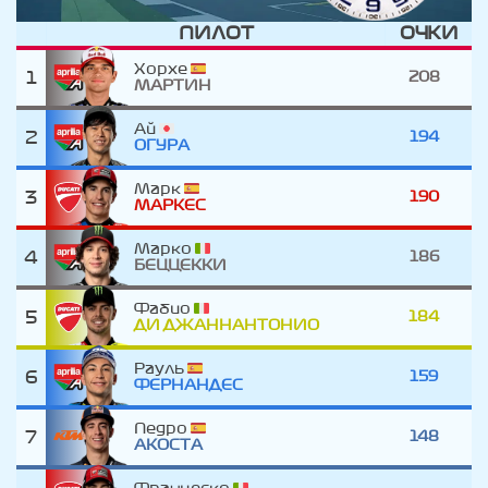
ПИЛОТ
ОЧКИ
Хорхе
1
208
МАРТИН
Ай
2
194
ОГУРА
Марк
3
190
МАРКЕС
Марко
4
186
БЕЦЦЕККИ
Фабио
5
184
ДИ ДЖАННАНТОНИО
Рауль
6
159
ФЕРНАНДЕС
Педро
7
148
АКОСТА