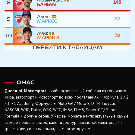
Франческо
8
143
БАНЬЯЯ
Алекс
9
87
МАРКЕС
Лука
10
79
МАРИНИ
ПЕРЕЙТИ К ТАБЛИЦАМ
О НАС
Queen of Motorsport
– сайт, освещающий события из гоночного
мира, автоспорт и мотоспорт во всех проявлениях: Формула 1 / 2
/ 3, F1 Academy, Формула Е, Moto GP / Moto E, DTM, IndyCar,
NASCAR, WRC, Dakar, WRX, WEC, IMSA, ELMS, Super GT/ Super
Formula и другие серии. У нас вы можете найти: актуальные самые
свежие новости, видео, календарь, турнирные таблицы, онлайн
трансляции, составы команд, и многое другое.