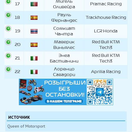
Мигель
17
Pramac Racing
Оливейра
Рауль
18
Trackhouse Racing
Фернандес
Сомкиат
19
LCR Honda
Чантра
Маверик
Red Bull KTM
20
Виньялес
Tech3
Энеа
Red Bull KTM
21
Бастианини
Tech3
Лоренцо
22
Aprilia Racing
Савадори
ИСТОЧНИК
Queen of Motorsport