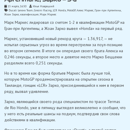
15 марта, 16:50
Илья Навроцкий
Ducati Lenovo Team
,
Gresini Racing
,
LCR Honda
,
MotoGP
,
Алекс Маркес
,
Гран-при Аргентины
,
Жоан Зарко
,
квалификация
,
Марк Маркес
Марк Маркес лидировал со счетом 1-2 в квалификации MotoGP на
Гран-при Аргентины, а Жоан Зарко вывел «Honda» на первый ряд.
Маркес, установивший новый рекорд круга — 1.36,917, — не
испытал серьезных угроз во время перестрелки за поул-позицию
во втором сегменте. В итоге он опередил своего брата Алекса на
0,246 секунды, а второе место и девятое место Марко Беццекки
разделили всего 0,251 секунды.
Но в то время как форма братьев Маркес была лучше той,
которую MotoGP продемонстрировала на открытии сезона в
Таиланде, гонщик «LCR» Зарко, присоединившийся к ним в первом
ряду, вызвал удивление.
Зарко, являющийся своего рода специалистом по трассе Termas
de Rio Hondo, уже в пятницу выглядел великолепно и сообщил, что
у него есть реальные шансы на подиум, подтвердив свои слова
действиями в квалификации.
Франческо Баньяя был четвертым на «Ducati», а третий сектор,