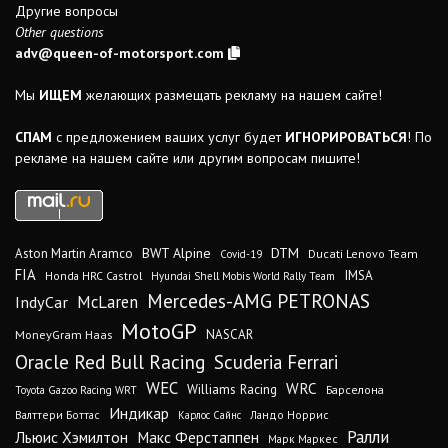
Другие вопросы
Other questions
adv@queen-of-motorsport.com
Мы
ИЩЕМ
желающих размещать рекламу на нашем сайте!
СПАМ
с предложением ваших услуг будет
ИГНОРИРОВАТЬСЯ
! По
рекламе на нашем сайте или другим вопросам пишите!
DTM
BWT Alpine
Aston Martin Aramco
Ducati Lenovo Team
Covid-19
FIA
IMSA
Honda HRC Castrol
Hyundai Shell Mobis World Rally Team
Mercedes-AMG PETRONAS
IndyCar
McLaren
MotoGP
MoneyGram Haas
NASCAR
Oracle Red Bull Racing
Scuderia Ferrari
WEC
WRC
Williams Racing
Барселона
Toyota Gazoo Racing WRT
Индикар
Валттери Боттас
Ландо Норрис
Карлос Сайнс
Ралли
Льюис Хэмилтон
Макс Ферстаппен
Марк Маркес