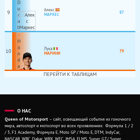
Алекс
9
87
МАРКЕС
Лука
10
79
МАРИНИ
ПЕРЕЙТИ К ТАБЛИЦАМ
О НАС
Queen of Motorsport
– сайт, освещающий события из гоночного
мира, автоспорт и мотоспорт во всех проявлениях: Формула 1 / 2
/ 3, F1 Academy, Формула Е, Moto GP / Moto E, DTM, IndyCar,
NASCAR, WRC, Dakar, WRX, WEC, IMSA, ELMS, Super GT/ Super