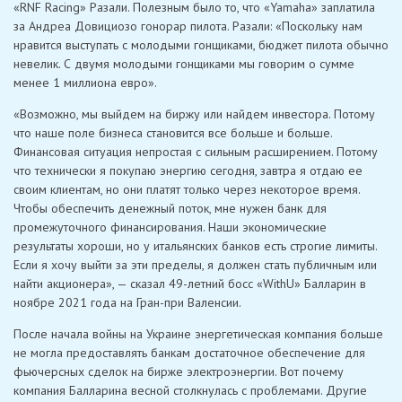
«RNF Racing» Разали. Полезным было то, что «Yamaha» заплатила
за Андреа Довициозо гонорар пилота. Разали: «Поскольку нам
нравится выступать с молодыми гонщиками, бюджет пилота обычно
невелик. С двумя молодыми гонщиками мы говорим о сумме
менее 1 миллиона евро».
«Возможно, мы выйдем на биржу или найдем инвестора. Потому
что наше поле бизнеса становится все больше и больше.
Финансовая ситуация непростая с сильным расширением. Потому
что технически я покупаю энергию сегодня, завтра я отдаю ее
своим клиентам, но они платят только через некоторое время.
Чтобы обеспечить денежный поток, мне нужен банк для
промежуточного финансирования. Наши экономические
результаты хороши, но у итальянских банков есть строгие лимиты.
Если я хочу выйти за эти пределы, я должен стать публичным или
найти акционера», — сказал 49-летний босс «WithU» Балларин в
ноябре 2021 года на Гран-при Валенсии.
После начала войны на Украине энергетическая компания больше
не могла предоставлять банкам достаточное обеспечение для
фьючерсных сделок на бирже электроэнергии. Вот почему
компания Балларина весной столкнулась с проблемами. Другие