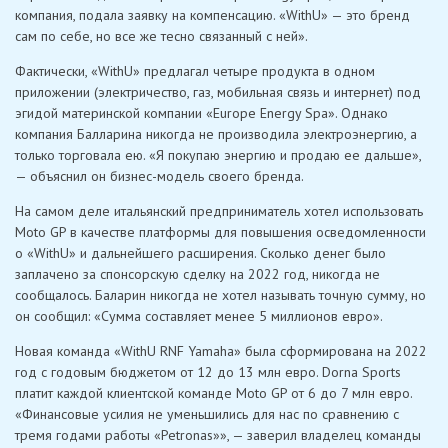
компания, подала заявку на компенсацию. «WithU» — это бренд
сам по себе, но все же тесно связанный с ней».
Фактически, «WithU» предлагал четыре продукта в одном
приложении (электричество, газ, мобильная связь и интернет) под
эгидой материнской компании «Europe Energy Spa». Однако
компания Балларина никогда не производила электроэнергию, а
только торговала ею. «Я покупаю энергию и продаю ее дальше»,
— объяснил он бизнес-модель своего бренда.
На самом деле итальянский предприниматель хотел использовать
Moto GP в качестве платформы для повышения осведомленности
о «WithU» и дальнейшего расширения. Сколько денег было
заплачено за спонсорскую сделку на 2022 год, никогда не
сообщалось. Баларин никогда не хотел называть точную сумму, но
он сообщил: «Сумма составляет менее 5 миллионов евро».
Новая команда «WithU RNF Yamaha» была сформирована на 2022
год с годовым бюджетом от 12 до 13 млн евро. Dorna Sports
платит каждой клиентской команде Moto GP от 6 до 7 млн евро.
«Финансовые усилия не уменьшились для нас по сравнению с
тремя годами работы «Petronas»», — заверил владелец команды