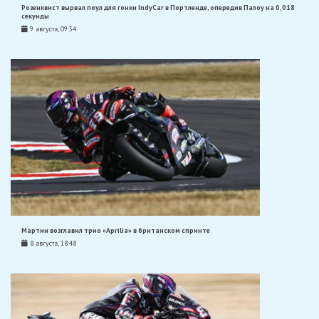
Розенквист вырвал поул для гонки IndyCar в Портленде, опередив Палоу на 0,018
секунды
9 августа, 09:34
Мартин возглавил трио «Aprilia» в британском спринте
8 августа, 18:48