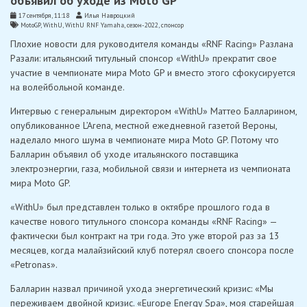
объявил об уходе из Moto GP
17 сентября, 11:18
Илья Навроцкий
MotoGP
,
WithU
,
WithU RNF Yamaha
,
сезон-2022
,
спонсор
Плохие новости для руководителя команды «RNF Racing» Разлана
Разали: итальянский титульный спонсор «WithU» прекратит свое
участие в чемпионате мира Moto GP и вместо этого сфокусируется
на волейбольной команде.
Интервью с генеральным директором «WithU» Маттео Балларином,
опубликованное L’Arena, местной ежедневной газетой Вероны,
наделало много шума в чемпионате мира Moto GP. Потому что
Балларин объявил об уходе итальянского поставщика
электроэнергии, газа, мобильной связи и интернета из чемпионата
мира Moto GP.
«WithU» был представлен только в октябре прошлого года в
качестве нового титульного спонсора команды «RNF Racing» —
фактически был контракт на три года. Это уже второй раз за 13
месяцев, когда малайзийский клуб потерял своего спонсора после
«Petronas».
Балларин назвал причиной ухода энергетический кризис: «Мы
переживаем двойной кризис. «Europe Energy Spa», моя старейшая