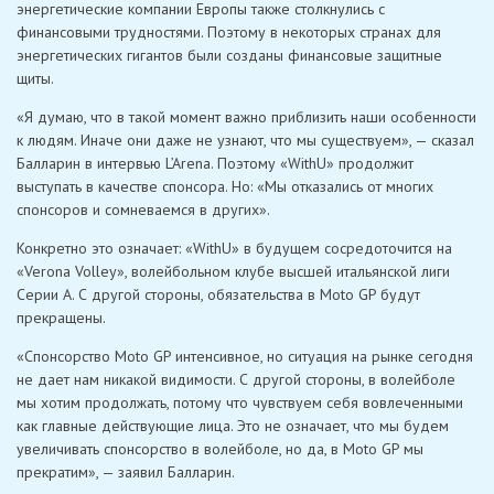
энергетические компании Европы также столкнулись с
финансовыми трудностями. Поэтому в некоторых странах для
энергетических гигантов были созданы финансовые защитные
щиты.
«Я думаю, что в такой момент важно приблизить наши особенности
к людям. Иначе они даже не узнают, что мы существуем», — сказал
Балларин в интервью L’Arena. Поэтому «WithU» продолжит
выступать в качестве спонсора. Но: «Мы отказались от многих
спонсоров и сомневаемся в других».
Конкретно это означает: «WithU» в будущем сосредоточится на
«Verona Volley», волейбольном клубе высшей итальянской лиги
Серии А. С другой стороны, обязательства в Moto GP будут
прекращены.
«Спонсорство Moto GP интенсивное, но ситуация на рынке сегодня
не дает нам никакой видимости. С другой стороны, в волейболе
мы хотим продолжать, потому что чувствуем себя вовлеченными
как главные действующие лица. Это не означает, что мы будем
увеличивать спонсорство в волейболе, но да, в Moto GP мы
прекратим», — заявил Балларин.