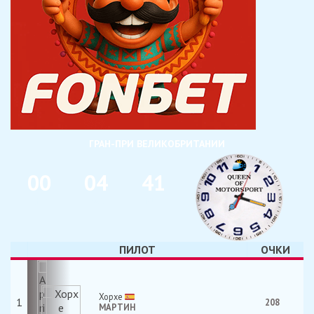
ГРАН-ПРИ ВЕЛИКОБРИТАНИИ
0
0
0
4
4
1
ДНИ
ЧАС
МИН
ПИЛОТ
ОЧКИ
Хорхе
1
208
МАРТИН