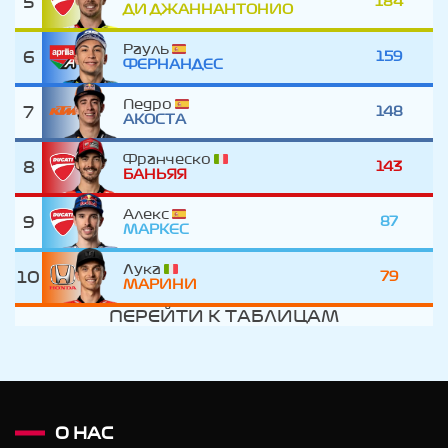
5
184
ДИ ДЖАННАНТОНИО
Рауль
6
159
ФЕРНАНДЕС
Педро
7
148
АКОСТА
Франческо
8
143
БАНЬЯЯ
Алекс
9
87
МАРКЕС
Лука
10
79
МАРИНИ
ПЕРЕЙТИ К ТАБЛИЦАМ
О НАС