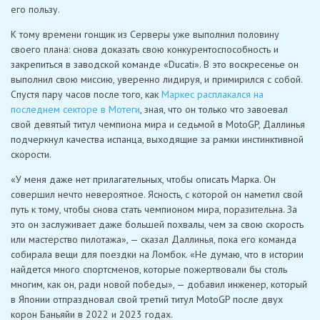
его пользу.
К тому времени гонщик из Серверы уже выполнил половину
своего плана: снова доказать свою конкурентоспособность и
закрепиться в заводской команде «Ducati». В это воскресенье он
выполнил свою миссию, уверенно лидируя, и примирился с собой.
Спустя пару часов после того, как
Маркес расплакался на
последнем секторе в Мотеги
, зная, что он только что завоевал
свой девятый титул чемпиона мира и седьмой в MotoGP, Даллинья
подчеркнул качества испанца, выходящие за рамки инстинктивной
скорости.
«У меня даже нет прилагательных, чтобы описать Марка. Он
совершил нечто невероятное. Ясность, с которой он наметил свой
путь к тому, чтобы снова стать чемпионом мира, поразительна. За
это он заслуживает даже большей похвалы, чем за свою скорость
или мастерство пилотажа», — сказал Даллинья, пока его команда
собирала вещи для поездки на Ломбок. «Не думаю, что в истории
найдется много спортсменов, которые пожертвовали бы столь
многим, как он, ради новой победы», — добавил инженер, который
в Японии отпраздновал свой третий титул MotoGP после двух
корон Баньяйи в 2022 и 2023 годах.