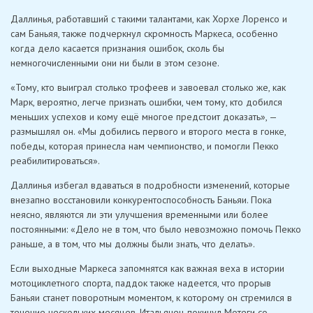
Даллинья, работавший с такими талантами, как Хорхе Лоренсо и
сам Баньяя, также подчеркнул скромность Маркеса, особенно
когда дело касается признания ошибок, сколь бы
немногочисленными они ни были в этом сезоне.
«Тому, кто выиграл столько трофеев и завоевал столько же, как
Марк, вероятно, легче признать ошибки, чем тому, кто добился
меньших успехов и кому ещё многое предстоит доказать», —
размышлял он. «Мы добились первого и второго места в гонке,
победы, которая принесла нам чемпионство, и помогли Пекко
реабилитироваться».
Даллинья избегал вдаваться в подробности изменений, которые
внезапно восстановили конкурентоспособность Баньяи. Пока
неясно, являются ли эти улучшения временными или более
постоянными: «Дело не в том, что было невозможно помочь Пекко
раньше, а в том, что мы должны были знать, что делать».
Если выходные Маркеса запомнятся как важная веха в истории
мотоциклетного спорта, паддок также надеется, что прорыв
Баньяи станет поворотным моментом, к которому он стремился в
течение нескольких месяцев. Итальянец покинул Мотеги со