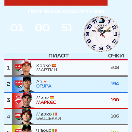
ГРАН-ПРИ ВЕЛИКОБРИТАНИИ
0
1
0
0
5
1
ДНИ
ЧАС
МИН
ПИЛОТ
ОЧКИ
Хорхе
1
208
МАРТИН
Ай
2
194
ОГУРА
Марк
3
190
МАРКЕС
Марко
4
186
БЕЦЦЕККИ
Фабио