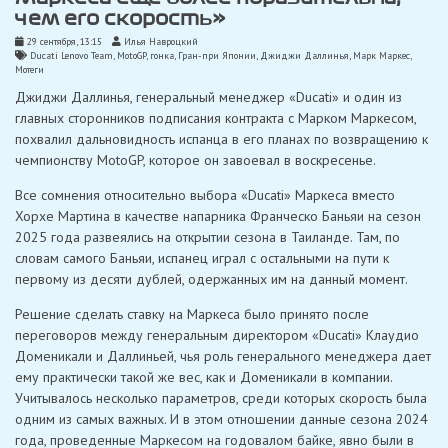
чем его скорость»
29 сентября, 13:15
Илья Навроцкий
Ducati Lenovo Team
,
MotoGP
,
гонка
,
Гран-при Японии
,
Джиджи Даллинья
,
Марк Маркес
,
Мотеги
Джиджи Даллинья, генеральный менеджер «Ducati» и один из
главных сторонников подписания контракта с Марком Маркесом,
похвалил дальновидность испанца в его планах по возвращению к
чемпионству MotoGP, которое он завоевал в воскресенье.
Все сомнения относительно выбора «Ducati» Маркеса вместо
Хорхе Мартина в качестве напарника Франческо Баньяи на сезон
2025 года развеялись на открытии сезона в Таиланде. Там, по
словам самого Баньяи, испанец играл с остальными на пути к
первому из десяти дублей, одержанных им на данный момент.
Решение сделать ставку на Маркеса было принято после
переговоров между генеральным директором «Ducati» Клаудио
Доменикали и Даллиньей, чья роль генерального менеджера дает
ему практически такой же вес, как и Доменикали в компании.
Учитывалось несколько параметров, среди которых скорость была
одним из самых важных. И в этом отношении данные сезона 2024
года, проведенные Маркесом на годовалом байке, явно были в