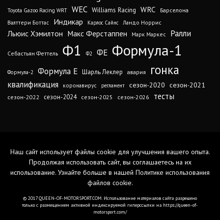
WEC
WRC
Williams Racing
Барселона
Toyota Gazoo Racing WRT
Индикар
Валттери Боттас
Ландо Норрис
Карлос Сайнс
Ралли
Льюис Хэмилтон
Макс Ферстаппен
Марк Маркес
Ф1
Формула-1
ФЕ
Себастьян Феттель
Ф2
гонка
Формула Е
Шарль Леклер
авария
Формула-2
квалификация
сезон-2020
сезон-2021
коронавирус
регламент
тесты
сезон-2024
сезон-2022
сезон-2025
сезон-2026
Наш сайт использует файлы cookie для улучшения вашего опыта.
Продолжая использовать сайт, вы соглашаетесь на их
использование. Узнайте больше в нашей
Политике использования
файлов cookie
.
© 2017 QUEEN-OF-MOTORSPORT.COM. Использование материалов сайта разрешено
только с размещением активной индексируемой гиперссылки на https://queen-of-
motorsport.com/