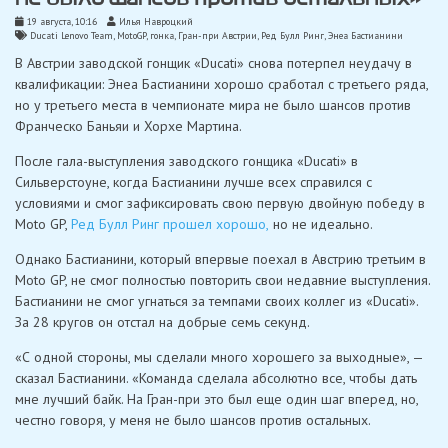
19 августа, 10:16
Илья Навроцкий
Ducati Lenovo Team
,
MotoGP
,
гонка
,
Гран-при Австрии
,
Ред Булл Ринг
,
Энеа Бастианини
В Австрии заводской гонщик «Ducati» снова потерпел неудачу в
квалификации: Энеа Бастианини хорошо сработал с третьего ряда,
но у третьего места в чемпионате мира не было шансов против
Франческо Баньяи и Хорхе Мартина.
После гала-выступления заводского гонщика «Ducati» в
Сильверстоуне, когда Бастианини лучше всех справился с
условиями и смог зафиксировать свою первую двойную победу в
Moto GP,
Ред Булл Ринг прошел хорошо,
но не идеально.
Однако Бастианини, который впервые поехал в Австрию третьим в
Moto GP, не смог полностью повторить свои недавние выступления.
Бастианини не смог угнаться за темпами своих коллег из «Ducati».
За 28 кругов он отстал на добрые семь секунд.
«С одной стороны, мы сделали много хорошего за выходные», —
сказал Бастианини. «Команда сделала абсолютно все, чтобы дать
мне лучший байк. На Гран-при это был еще один шаг вперед, но,
честно говоря, у меня не было шансов против остальных.