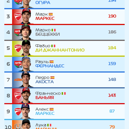
2
194
ОГУРА
Марк
3
190
МАРКЕС
Марко
4
186
БЕЦЦЕККИ
Фабио
5
184
ДИ ДЖАННАНТОНИО
Рауль
6
159
ФЕРНАНДЕС
Педро
7
148
АКОСТА
Франческо
8
143
БАНЬЯЯ
Алекс
9
87
МАРКЕС
Лука
10
79