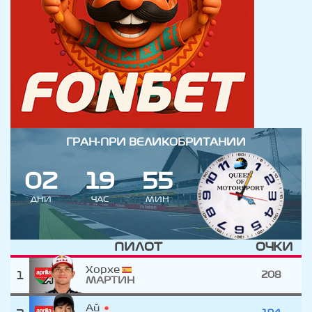
ГРАН-ПРИ ВЕЛИКОБРИТАНИИ
0
2
1
9
5
5
ДНИ
ЧАС
МИН
ПИЛОТ
ОЧКИ
Хорхе
1
208
МАРТИН
Ай