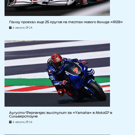
Палоу проехал еще 25 кругов на тестах нового болида «IR28»
6 августа, 09:24
Аугусто Фернандес выступит за «Yamaha» в MotoGP в
Сильверстоуне
6 августа, 09:16