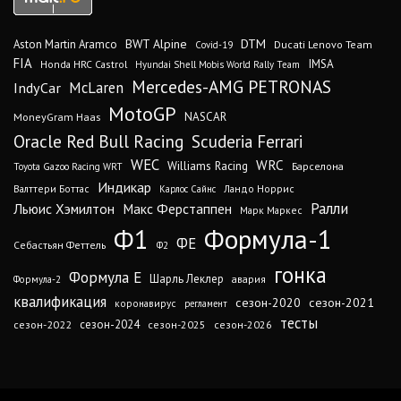
DTM
BWT Alpine
Aston Martin Aramco
Ducati Lenovo Team
Covid-19
FIA
IMSA
Honda HRC Castrol
Hyundai Shell Mobis World Rally Team
Mercedes-AMG PETRONAS
IndyCar
McLaren
MotoGP
MoneyGram Haas
NASCAR
Oracle Red Bull Racing
Scuderia Ferrari
WEC
WRC
Williams Racing
Барселона
Toyota Gazoo Racing WRT
Индикар
Валттери Боттас
Ландо Норрис
Карлос Сайнс
Ралли
Льюис Хэмилтон
Макс Ферстаппен
Марк Маркес
Ф1
Формула-1
ФЕ
Себастьян Феттель
Ф2
гонка
Формула Е
Шарль Леклер
авария
Формула-2
квалификация
сезон-2020
сезон-2021
коронавирус
регламент
тесты
сезон-2024
сезон-2022
сезон-2025
сезон-2026