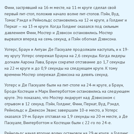
Фини, застрявший на 16-м месте, на 11-м круге сделал свой
первый пит-стоп, положив начало волне пит-стопов. Пэйн, Вуд,
Томас Рэндл и Рейнольдс остановились на 12-м круге, а Голдинг и
Перкат — на 13-м круге. Когда Голдинг оказался под сильным
давлением Фини, Мостер и Дэвисон остановились. Мостер
вырвался вперед на семь секунд, а Пэйн обогнал Дэвисона.
Уотерс, Браун и Антуан Де Паскуале продолжали наступать, и к 19-
му кругу Уотерс опережал Брауна на 2,6 секунды. Когда лидеры
догнали Аарона Лава, Браун сократил отставание до 1,7 секунды
на 22-м круге и до 0,9 секунды на следующем круге. К тому
времени Мостер опережал Дэвисона на девять секунд.
Уотерс и Де Паскуале были на пит-стопе на 24-м круге, а Браун,
Броди Костецки и Марк Винтерботтом остановились на следующем
круге. Это показало, что Мостер лидирует над Дэвисоном с
отрывом в 12 секунд. Пэйн, Голдинг, Фини, Перкат, Вуд, Рэндл,
Рейнольдс и Джексон Эванс завершали 10-е место, а Уотерс
оказался 19-м. Браун отставал на 1,9 секунды на 20-м месте, а Де
Паскуале, Винтерботтом и Костецки были с 22-го по 24-е.
Рейнольдс начал вторую волну остановок на 29-м круге, а Голдинг,