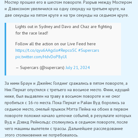
Мостер прошел его в шестом повороте. Разрыв между Мостером
и Дэвисоном увеличился на одну секунду на третьем круге, на
две секунды на пятом круге и на три секунды на седьмом круге.
Lights out in Sydney and Davo and Chaz are fighting
for the race lead!
Follow all the action on our Live Feed here
https://t.co/qyu6AAgclo
#RepcoSC
#Supercars
pic.twitter.com/HdvDoP8yUl
— Supercars (@supercars)
July 21, 2024
За ними Браун и Джеймс Голдинг сражались в пятом повороте, а
Ник Перкат опустился с третьего на восьмое место. Фини, идущий
ниже, был выдавлен на траву в восьмом повороте и не смог
пробиться с 16-го места. Пока Перкат и Райан Вуд боролись за
седьмое место, смелый прыжок Мэтта Пейна на обоих в первом
повороте положил начало цепочке событий, в результате которых
Вуд и Дэвид Рейнольдс столкнулись в седьмом повороте, после
чего машины вылетели с трассы. Дальнейшее расследование
этого столкновения не потребовалось.