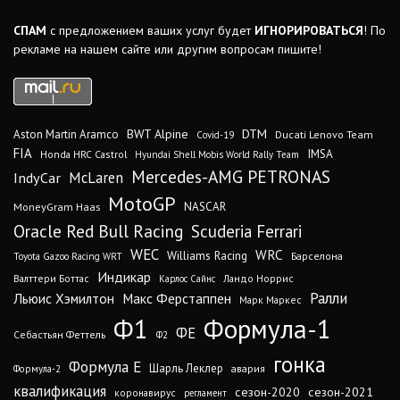
СПАМ
с предложением ваших услуг будет
ИГНОРИРОВАТЬСЯ
! По
рекламе на нашем сайте или другим вопросам пишите!
DTM
BWT Alpine
Aston Martin Aramco
Ducati Lenovo Team
Covid-19
FIA
IMSA
Honda HRC Castrol
Hyundai Shell Mobis World Rally Team
Mercedes-AMG PETRONAS
IndyCar
McLaren
MotoGP
MoneyGram Haas
NASCAR
Oracle Red Bull Racing
Scuderia Ferrari
WEC
WRC
Williams Racing
Барселона
Toyota Gazoo Racing WRT
Индикар
Валттери Боттас
Ландо Норрис
Карлос Сайнс
Ралли
Льюис Хэмилтон
Макс Ферстаппен
Марк Маркес
Ф1
Формула-1
ФЕ
Себастьян Феттель
Ф2
гонка
Формула Е
Шарль Леклер
авария
Формула-2
квалификация
сезон-2020
сезон-2021
коронавирус
регламент