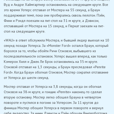
Вуд и Андре Хаймгартнер остановились на следующем круге. Все
это время Уотерс отставал от Мостера на 55 секунд, а Браун
поддерживал темп, пока они пробирались сквозь пелотон. Пэйн,
Фини и Рэндл поехали на пит-стоп на 31-м круге, а Дэвисон,
отстававший от Мостера на 15 секунд, и Перкат заехали на пит-
стоп на следующем круге.
«WAU» в ответ обслужила Мостера, и бывший лидер выехал на 10
секунд позади Уотерса. За «Monster Ford» остался Браун, который
боролся за то, чтобы обойти Ричи Стэнэвэя, выбывшего из
последовательности остановок. Уотерс вышел вперед, как только
Кэмерон Хилл и Джек Ле Брок остановились на 35-м круге.
Стэнэвэй отставал на 1,3 секунды, а Браун преследовал «Penrite
Ford». Когда Браун обогнал Стэнэвэя, Мостер сократил отставание
от Уотерса до шести секунд.
Мостер отставал от Уотерса на 3,8 секунды, когда он обогнал
Стэнэвэя на 38-м круге, и гонщик «Penrite» наконец-то сделал
вторую остановку. Мостер легко обошел Брауна в четвертом
повороте и пустился в погоню за Уотерсом. За 11 кругов до
финиша Мостер обошел Уотерса в первом повороте и вернул
себе лидерство. За ними Дэвисон и Пэйн обошли Винтерботтома,