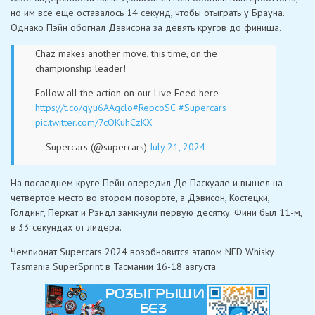
но им все еще оставалось 14 секунд, чтобы отыграть у Брауна.
Однако Пэйн обогнал Дэвисона за девять кругов до финиша.
Chaz makes another move, this time, on the
championship leader!
Follow all the action on our Live Feed here
https://t.co/qyu6AAgclo
#RepcoSC
#Supercars
pic.twitter.com/7cOKuhCzKX
— Supercars (@supercars)
July 21, 2024
На последнем круге Пейн опередил Де Паскуале и вышел на
четвертое место во втором повороте, а Дэвисон, Костецки,
Голдинг, Перкат и Рэндл замкнули первую десятку. Фини был 11-м,
в 33 секундах от лидера.
Чемпионат Supercars 2024 возобновится этапом NED Whisky
Tasmania SuperSprint в Тасмании 16-18 августа.