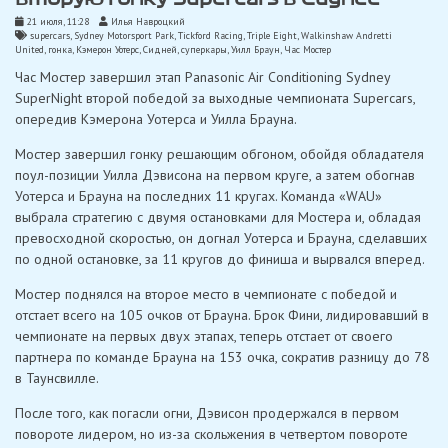
21 июля, 11:28
Илья Навроцкий
supercars
,
Sydney Motorsport Park
,
Tickford Racing
,
Triple Eight
,
Walkinshaw Andretti
United
,
гонка
,
Кэмерон Уотерс
,
Сидней
,
суперкары
,
Уилл Браун
,
Час Мостер
Час Мостер завершил этап Panasonic Air Conditioning Sydney
SuperNight второй победой за выходные чемпионата Supercars,
опередив Кэмерона Уотерса и Уилла Брауна.
Мостер завершил гонку решающим обгоном, обойдя обладателя
поул-позиции Уилла Дэвисона на первом круге, а затем обогнав
Уотерса и Брауна на последних 11 кругах. Команда «WAU»
выбрала стратегию с двумя остановками для Мостера и, обладая
превосходной скоростью, он догнал Уотерса и Брауна, сделавших
по одной остановке, за 11 кругов до финиша и вырвался вперед.
Мостер поднялся на второе место в чемпионате с победой и
отстает всего на 105 очков от Брауна. Брок Фини, лидировавший в
чемпионате на первых двух этапах, теперь отстает от своего
партнера по команде Брауна на 153 очка, сократив разницу до 78
в Таунсвилле.
После того, как погасли огни, Дэвисон продержался в первом
повороте лидером, но из-за скольжения в четвертом повороте