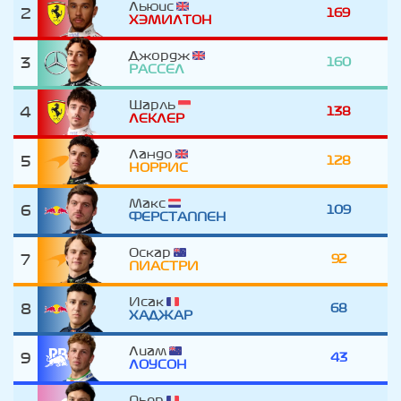
Льюис
2
169
ХЭМИЛТОН
Джордж
3
160
РАССЕЛ
Шарль
4
138
ЛЕКЛЕР
Ландо
5
128
НОРРИС
Макс
6
109
ФЕРСТАППЕН
Оскар
7
92
ПИАСТРИ
Исак
8
68
ХАДЖАР
Лиам
9
43
ЛОУСОН
Пьер