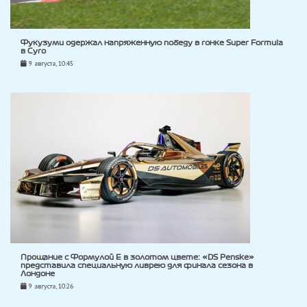
Фукузуми одержал напряженную победу в гонке Super Formula
в Суго
9 августа, 10:45
Прощание с Формулой E в золотом цвете: «DS Penske»
представила специальную ливрею для финала сезона в
Лондоне
9 августа, 10:26