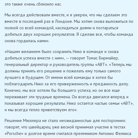
это также очень сблизило нас.
Мы всегда действовали вместе, и я уверен, что мы сделаем это
вместе в последний раз в Лондоне. Мы хотим снова выложиться по
полной со всей командой, насладиться днями и постараться
добиться двух хороших результатов. Я сделаю все, чтобы команда
снова гордилась нами».
«Нашим желанием было сохранить Нико в команде и снова
добиться успеха вместе с ним», — говорит Томас Бирмайер,
генеральный директор и руководитель группы «ABT». «Теперь мы
должны принять его решение и пожелать ему только самого
лучшего в будущем. От имени всей команды я хотел бы
поблагодарить Нико за его приверженность и преданность делу.
Конечно, мы все хотели бы большего успеха, но он все еще
переживает эти трудные времена. Он всегда двигался вперед и
показывал хорошие результаты. Нико остается частью семьи «ABT»,
и мы всегда тепло приветствуем его».
Решение Мюллера не стало неожиданностью для посторонних:
говорят, что швейцарец уже весной принимал участие в тестах
«Porsche» и долгое время считался преемником Антонио Феликса