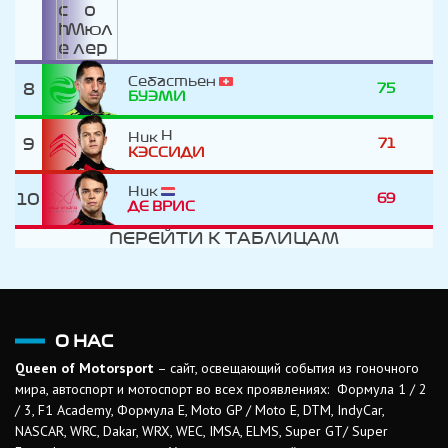
Себастьен
8
75
БУЭМИ
Ник
9
71
КЭССИДИ
Ник
10
69
ДЕ ВРИC
ПЕРЕЙТИ К ТАБЛИЦАМ
О НАС
Queen of Motorsport
– сайт, освещающий события из гоночного
мира, автоспорт и мотоспорт во всех проявлениях: Формула 1 / 2
/ 3, F1 Academy, Формула Е, Moto GP / Moto E, DTM, IndyCar,
NASCAR, WRC, Dakar, WRX, WEC, IMSA, ELMS, Super GT/ Super