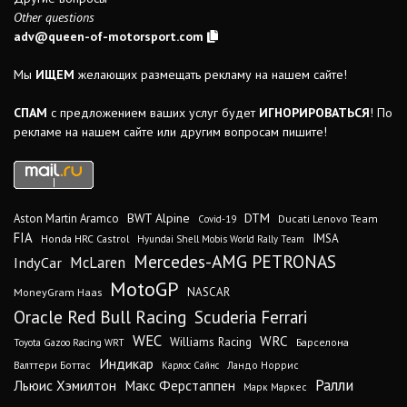
Other questions
adv@queen-of-motorsport.com
Мы
ИЩЕМ
желающих размещать рекламу на нашем сайте!
СПАМ
с предложением ваших услуг будет
ИГНОРИРОВАТЬСЯ
! По
рекламе на нашем сайте или другим вопросам пишите!
DTM
BWT Alpine
Aston Martin Aramco
Ducati Lenovo Team
Covid-19
FIA
IMSA
Honda HRC Castrol
Hyundai Shell Mobis World Rally Team
Mercedes-AMG PETRONAS
IndyCar
McLaren
MotoGP
MoneyGram Haas
NASCAR
Oracle Red Bull Racing
Scuderia Ferrari
WEC
WRC
Williams Racing
Барселона
Toyota Gazoo Racing WRT
Индикар
Валттери Боттас
Ландо Норрис
Карлос Сайнс
Ралли
Льюис Хэмилтон
Макс Ферстаппен
Марк Маркес