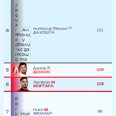
Антониу Феликс
4
111
ДА КОШТА
Джейк
5
109
ДЕННИС
Эдоардо
6
103
МОРТАРА
Нико
7
96
МЮЛЛЕР