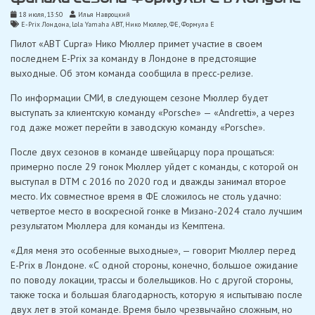
18 июля, 13:50
Илья Навроцкий
E-Prix Лондона
,
Lola Yamaha ABT
,
Нико Мюллер
,
ФЕ
,
Формула Е
Пилот «ABT Cupra» Нико Мюллер примет участие в своем
последнем E-Priх за команду в Лондоне в предстоящие
выходные. Об этом команда сообщила в пресс-релизе.
По информации СМИ, в следующем сезоне Мюллер будет
выступать за клиентскую команду «Porsche» — «Andretti», а через
год даже может перейти в заводскую команду «Porsche».
После двух сезонов в команде швейцарцу пора прощаться:
примерно после 29 гонок Мюллер уйдет с команды, с которой он
выступал в DTM с 2016 по 2020 год и дважды занимал второе
место. Их совместное время в ФЕ сложилось не столь удачно:
четвертое место в воскресной гонке в Мизано-2024 стало лучшим
результатом Мюллера для команды из Кемптена.
«Для меня это особенные выходные», — говорит Мюллер перед
E-Prix в Лондоне. «С одной стороны, конечно, большое ожидание
по поводу локации, трассы и болельщиков. Но с другой стороны,
также тоска и большая благодарность, которую я испытываю после
двух лет в этой команде. Время было чрезвычайно сложным, но