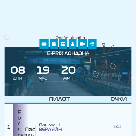
E-PRIX ЛОНДОНА
0
8
1
9
2
0
ДНИ
ЧАС
МИН
ПИЛОТ
ОЧКИ
Паскаль
1
141
ВЕРЛЯЙН