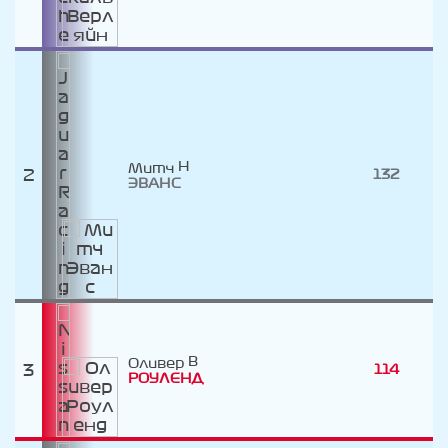
Митч
2
132
ЭВАНС
Оливер
3
114
РОУЛЕНД