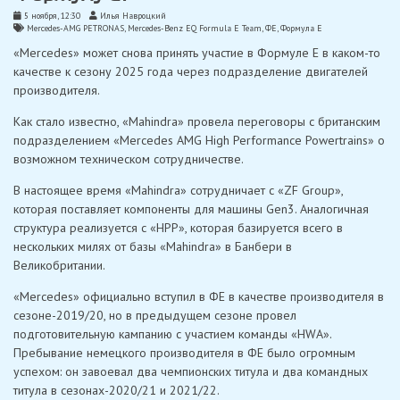
5 ноября, 12:30
Илья Навроцкий
Mercedes-AMG PETRONAS
,
Mercedes-Benz EQ Formula E Team
,
ФЕ
,
Формула Е
«Mercedes» может снова принять участие в Формуле E в каком-то
качестве к сезону 2025 года через подразделение двигателей
производителя.
Как стало известно, «Mahindra» провела переговоры с британским
подразделением «Mercedes AMG High Performance Powertrains» о
возможном техническом сотрудничестве.
В настоящее время «Mahindra» сотрудничает с «ZF Group»,
которая поставляет компоненты для машины Gen3. Аналогичная
структура реализуется с «HPP», которая базируется всего в
нескольких милях от базы «Mahindra» в Банбери в
Великобритании.
«Mercedes» официально вступил в ФE в качестве производителя в
сезоне-2019/20, но в предыдущем сезоне провел
подготовительную кампанию с участием команды «HWA».
Пребывание немецкого производителя в ФE было огромным
успехом: он завоевал два чемпионских титула и два командных
титула в сезонах-2020/21 и 2021/22.