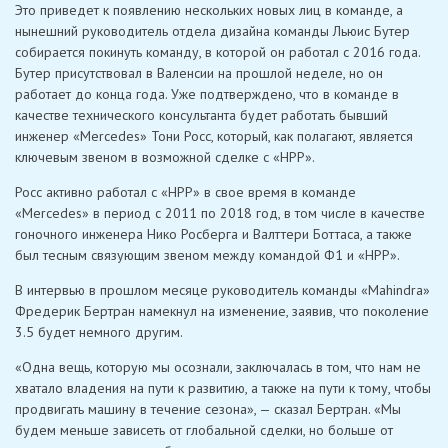
Это приведет к появлению нескольких новых лиц в команде, а
нынешний руководитель отдела дизайна команды Льюис Бутер
собирается покинуть команду, в которой он работал с 2016 года.
Бутер присутствовал в Валенсии на прошлой неделе, но он
работает до конца года. Уже подтверждено, что в команде в
качестве технического консультанта будет работать бывший
инженер «Mercedes» Тони Росс, который, как полагают, является
ключевым звеном в возможной сделке с «HPP».
Росс активно работал с «HPP» в свое время в команде
«Mercedes» в период с 2011 по 2018 год, в том числе в качестве
гоночного инженера Нико Росберга и Валттери Боттаса, а также
был тесным связующим звеном между командой Ф1 и «HPP».
В интервью в прошлом месяце руководитель команды «Mahindra»
Фредерик Бертран намекнул на изменение, заявив, что поколение
3.5 будет немного другим.
«Одна вещь, которую мы осознали, заключалась в том, что нам не
хватало владения на пути к развитию, а также на пути к тому, чтобы
продвигать машину в течение сезона», — сказал Бертран. «Мы
будем меньше зависеть от глобальной сделки, но больше от