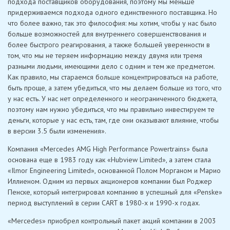
подхода поставщиков оборудования, поэтому мы меньше
придерживаемся подхода одного единственного поставщика. Но
что более важно, так это философия: мы хотим, чтобы у нас было
больше возможностей для внутреннего совершенствования и
более быстрого реагирования, а также большей уверенности в
том, что мы не теряем информацию между двумя или тремя
разными людьми, имеющими дело с одним и тем же предметом.
Как правило, мы стараемся больше концентрироваться на работе,
быть проще, а затем убедиться, что мы делаем больше из того, что
у нас есть. У нас нет определенного и неограниченного бюджета,
поэтому нам нужно убедиться, что мы правильно инвестируем те
деньги, которые у нас есть, там, где они оказывают влияние, чтобы
в версии 3.5 были изменения».
Компания «Mercedes AMG High Performance Powertrains» была
основана еще в 1983 году как «Hubview Limited», а затем стала
«Ilmor Engineering Limited», основанной Полом Морганом и Марио
Иллиеном. Одним из первых акционеров компании был Роджер
Пенске, который интегрировал компанию в успешный для «Penske»
период выступлений в серии CART в 1980-х и 1990-х годах.
«Mercedes» приобрел контрольный пакет акций компании в 2003