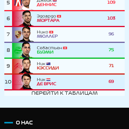
Джейк
5
109
ДЕННИС
Эдоардо
6
103
МОРТАРА
Нико
7
96
МЮЛЛЕР
Себастьен
8
75
БУЭМИ
Ник
9
71
КЭССИДИ
Ник
10
69
ДЕ ВРИC
ПЕРЕЙТИ К ТАБЛИЦАМ
О НАС