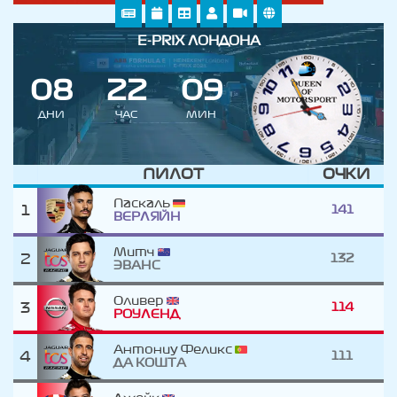
E-PRIX ЛОНДОНА
0
8
2
2
0
9
ДНИ
ЧАС
МИН
ПИЛОТ
ОЧКИ
Паскаль
1
141
ВЕРЛЯЙН
Митч
2
132
ЭВАНС
Оливер
3
114
РОУЛЕНД
Антониу Феликс
4
111
ДА КОШТА