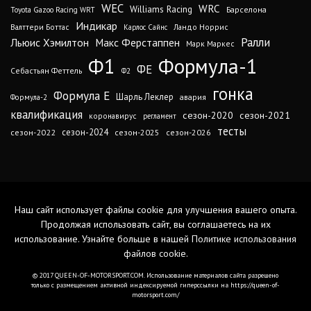
WEC
WRC
Williams Racing
Барселона
Toyota Gazoo Racing WRT
Индикар
Валттери Боттас
Ландо Норрис
Карлос Сайнс
Ралли
Льюис Хэмилтон
Макс Ферстаппен
Марк Маркес
Ф1
Формула-1
ФЕ
Себастьян Феттель
Ф2
гонка
Формула Е
Шарль Леклер
авария
Формула-2
квалификация
сезон-2020
сезон-2021
коронавирус
регламент
тесты
сезон-2024
сезон-2022
сезон-2025
сезон-2026
Наш сайт использует файлы cookie для улучшения вашего опыта.
Продолжая использовать сайт, вы соглашаетесь на их
использование. Узнайте больше в нашей
Политике использования
файлов cookie
.
© 2017 QUEEN-OF-MOTORSPORT.COM. Использование материалов сайта разрешено
только с размещением активной индексируемой гиперссылки на https://queen-of-
motorsport.com/