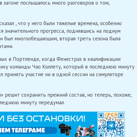
в загоне послышалось много разговоров о том,
казал , что у него были тяжелые времена, особенно
лся значительного прогресса, поднявшись на подиум
он был многообещающим, вторая треть сезона была
тами.
ных в Портленде, когда Фенестраз в квалификации
щику команды Чао Коллету, который в последнюю минуту
л принять участие ни в одной сессии на симуляторе
an» решит сохранить прежний состав, но теперь, похоже,
следнюю минуту передумал.