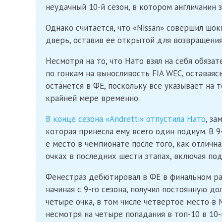
неудачный 10-й сезон, в котором англичанин 
Однако считается, что «Nissan» совершил шо
дверь, оставив ее открытой для возвращения
Несмотря на то, что Нато взял на себя обяза
по гонкам на выносливость FIA WEC, оставаясь
останется в ФE, поскольку все указывает на т
крайней мере временно.
В конце сезона «Andretti» отпустила Нато
, за
которая принесла ему всего один подиум. В 9
е место в чемпионате после того, как отличн
очках в последних шести этапах, включая под
Фенестраз дебютировал в ФE в финальном раун
начиная с 9-го сезона, получил постоянную до
четыре очка, в том числе четвертое место в
несмотря на четыре попадания в топ-10 в 10-