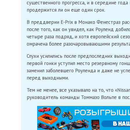
существенного прогресса, и в середине года 
продержится ли он еще один срок.
В преддверии E-Prix в Монако Фенестраз расс
после того, как он увидел, как Роуленд доби
четыре раза подряд, и хотя европейский сез
омрачена более разочаровывающими результа
Слухи усилились после предпоследних выход
первой гонки уступил место резервному гон
заменил заболевшего Роуленда и даже не успе
перед выходными.
Тем не менее, все указывало на то, что «Niss
руководитель команды Томмазо Вольпе в по