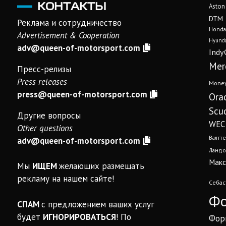
КОНТАКТЫ
Aston
DTM
Реклама и сотрудничество
Honda
Advertisement & Cooperation
Hyunda
adv@queen-of-motorsport.com
Indy
Mer
Пресс-релизы
Press releases
Mone
press@queen-of-motorsport.com
Ora
Scud
Другие вопросы
WEC
Other questions
Валтте
adv@queen-of-motorsport.com
Ландо
Макс
Мы
ИЩЕМ
желающих размещать
рекламу на нашем сайте!
Себас
Фо
СПАМ
с предложением ваших услуг
будет
ИГНОРИРОВАТЬСЯ
! По
Фор