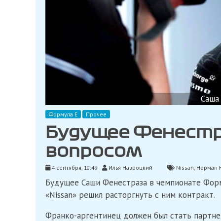
Саша
Формула Е
Прочее
Будущее Фенестр
вопросом
4 сентября, 10:49
Илья Навроцкий
Nissan
,
Норман 
Будущее Саши Фенестраза в чемпионате Форм
«Nissan» решил расторгнуть с ним контракт.
Франко-аргентинец должен был стать партнер