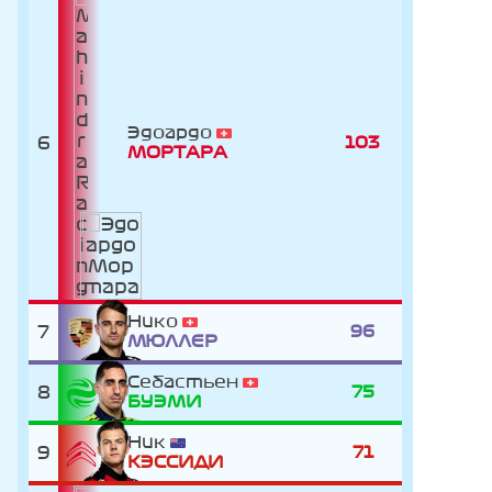
Эдоардо
6
103
МОРТАРА
Нико
7
96
МЮЛЛЕР
Себастьен
8
75
БУЭМИ
Ник
9
71
КЭССИДИ