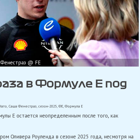
 Фенестраз @ FE
аза в Формуле E под
Нато
,
Саша Фенестраз
,
сезон-2025
,
ФЕ
,
Формула Е
улы E остается неопределенным после того, как
ом Оливера Роуленда в сезоне 2025 года, несмотря на