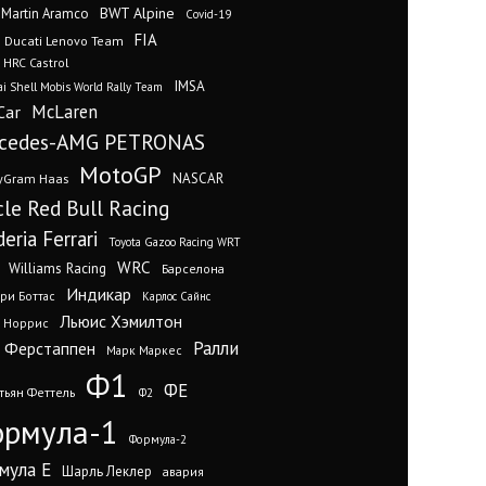
BWT Alpine
 Martin Aramco
Covid-19
FIA
Ducati Lenovo Team
 HRC Castrol
IMSA
i Shell Mobis World Rally Team
Car
McLaren
cedes-AMG PETRONAS
MotoGP
yGram Haas
NASCAR
cle Red Bull Racing
eria Ferrari
Toyota Gazoo Racing WRT
WRC
Williams Racing
Барселона
Индикар
ри Боттас
Карлос Сайнс
Льюис Хэмилтон
 Норрис
Ралли
 Ферстаппен
Марк Маркес
Ф1
ФЕ
тьян Феттель
Ф2
рмула-1
Формула-2
мула Е
Шарль Леклер
авария