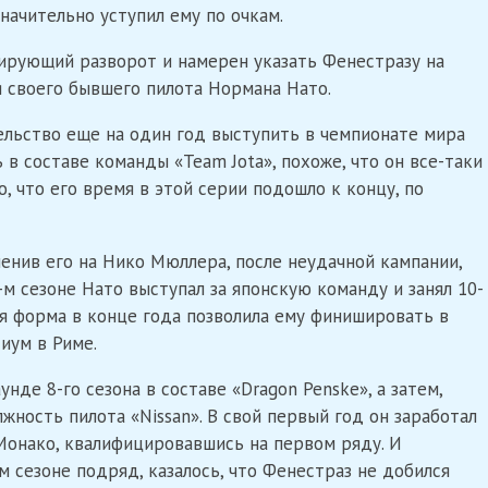
значительно уступил ему по очкам.
кирующий разворот и намерен указать Фенестразу на
 своего бывшего пилота Нормана Нато.
тельство еще на один год выступить в чемпионате мира
 в составе команды «Team Jota», похоже, что он все-таки
о, что его время в этой серии подошло к концу, по
менив его на Нико Мюллера, после неудачной кампании,
-м сезоне Нато выступал за японскую команду и занял 10-
ая форма в конце года позволила ему финишировать в
иум в Риме.
де 8-го сезона в составе «Dragon Penske», а затем,
лжность пилота «Nissan». В свой первый год он заработал
 Монако, квалифицировавшись на первом ряду. И
м сезоне подряд, казалось, что Фенестраз не добился