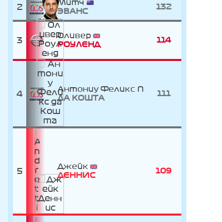
Митч
2
132
ЭВАНС
Оливер
3
114
РОУЛЕНД
Антониу Феликс
4
111
ДА КОШТА
Джейк
5
109
ДЕННИС