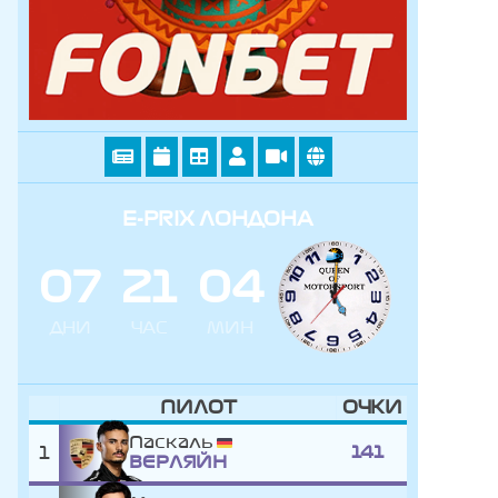
E-PRIX ЛОНДОНА
0
7
2
1
0
4
ДНИ
ЧАС
МИН
ПИЛОТ
ОЧКИ
Паскаль
1
141
ВЕРЛЯЙН