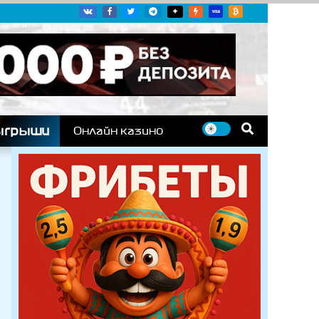
угих гоночных серий
ыгрыши
Онлайн казино