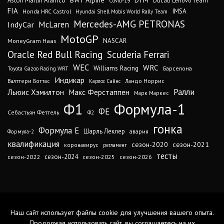
BWT Alpine
Aston Martin Aramco
Ducati Lenovo Team
Covid-19
FIA
IMSA
Honda HRC Castrol
Hyundai Shell Mobis World Rally Team
Mercedes-AMG PETRONAS
IndyCar
McLaren
MotoGP
MoneyGram Haas
NASCAR
Oracle Red Bull Racing
Scuderia Ferrari
WEC
WRC
Williams Racing
Барселона
Toyota Gazoo Racing WRT
Индикар
Валттери Боттас
Ландо Норрис
Карлос Сайнс
Ралли
Льюис Хэмилтон
Макс Ферстаппен
Марк Маркес
Ф1
Формула-1
ФЕ
Себастьян Феттель
Ф2
гонка
Формула Е
Шарль Леклер
авария
Формула-2
квалификация
сезон-2020
сезон-2021
коронавирус
регламент
тесты
сезон-2024
сезон-2022
сезон-2025
сезон-2026
Наш сайт использует файлы cookie для улучшения вашего опыта.
Продолжая использовать сайт, вы соглашаетесь на их