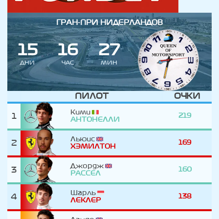
ГРАН-ПРИ НИДЕРЛАНДОВ
1
5
1
6
2
7
ДНИ
ЧАС
МИН
ПИЛОТ
ОЧКИ
Кими
1
219
АНТОНЕЛЛИ
Льюис
2
169
ХЭМИЛТОН
Джордж
3
160
РАССЕЛ
Шарль
4
138
ЛЕКЛЕР