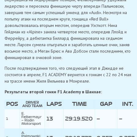
лидерство и пересекла финишную черту впереди Пальмовски,
завершив тем самым успешный уикенд для «Audi». Несмотря на
попытку атаки на последнем круге, гонщица «Red Bull»
довольствовалась вторым местом, опередив Уэсткотт. Нина
Гейдман из «Alpine» заняла четвертое место, опередив Ллойд и
Феррейру, а дебютантка Биллард финишировала на седьмом
месте. Ларсен сумела отыграться и заработать ценные очки, заняв
восьмое место, а Меган Брюс и Ава Добсон стали последними, кто
финишировал в очковой зоне.
После подтверждения того, что следующий этап в Джидде не
состоится в апреле, F1 ACADEMY вернется к гонкам с 22 по 24 мая
на трассе имени Жиля Вильнева в Монреале.
Результаты второй гонки F1 Academy в Шанхае:
DRIVER
POS
LAPS
TIME
GAP
INT.
AND TEAM
E.
Felbermayr
13
29:19.520
—
—
1
—
Rodin
Motorsport
A.
Palmowski