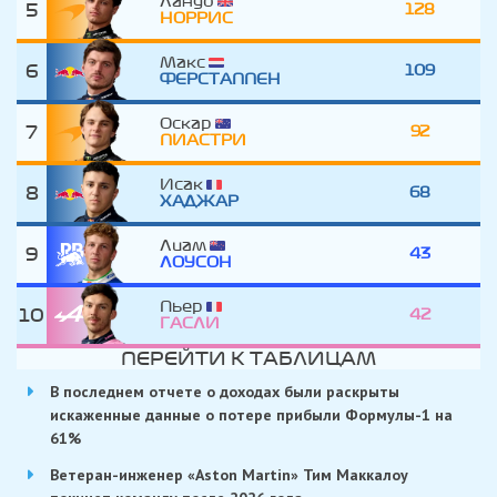
Ландо
5
128
НОРРИС
Макс
6
109
ФЕРСТАППЕН
Оскар
7
92
ПИАСТРИ
Исак
8
68
ХАДЖАР
Лиам
9
43
ЛОУСОН
Пьер
10
42
ГАСЛИ
ПЕРЕЙТИ К ТАБЛИЦАМ
В последнем отчете о доходах были раскрыты
искаженные данные о потере прибыли Формулы-1 на
61%
Ветеран-инженер «Aston Martin» Тим Маккалоу