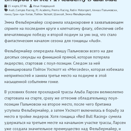
15 марта, 07:46
Илья Навроцкий
Audi
,
Campos Racing
,
F1 Academy
,
Prema Racing
,
Rodin Motorsport
,
Алиша Пальмовски
,
гонка
,
Гран-при Китая
,
Пэйтон Уэсткотт
,
Шанхай
,
Эмма Фельбермайер
Эмма Фельбермайер сохранила хладнокровие в захватывающем
спринте на последнем круге к клетчатому флагу, обеспечив себе
впечатляющую победу и второй подиум за уик-энд, что стало
фантастическим началом сезона для гонщицы «Audi».
Фельбермайер опередила Алишу Пальмовски всего на две
десятых секунды на финишной прямой, которая потеряла
лидерство, стартовав с поул-позиции. Следом за ней
финишировала Пэйтон Уэсткотт из «Mercedes», которая избежала
неприятностей и заняла третье место на подиуме в этой
насыщенной событиями гонке.
В условиях более прохладной трассы Альба Ларсен великолепно
стартовала на старте, сразу же оттеснив обладательницу поул-
позиции Пальмовски на второе место, после чего британка
уступила Фельбермайер, а затем Уэсткотт включилась в борьбу за
место в тройке лидеров. Хотя гонщица «Red Bull Racing» сумела
удержаться на третьем месте на начальном участке трассы, Ларсен
уже создала значительное преимущество над Фельбермайер, и