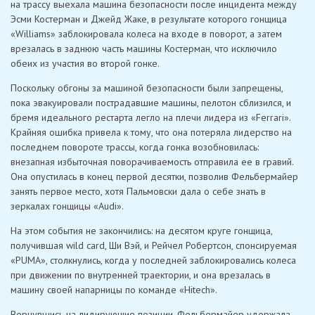
на трассу выехала машина безопасности после инцидента между
Эсми Костерман и Джейд Жаке, в результате которого гонщица
«Williams» заблокировала колеса на входе в поворот, а затем
врезалась в заднюю часть машины Костерман, что исключило
обеих из участия во второй гонке.
Поскольку обгоны за машиной безопасности были запрещены,
пока эвакуировали пострадавшие машины, пелотон сблизился, и
бремя идеального рестарта легло на плечи лидера из «Ferrari».
Крайняя ошибка привела к тому, что она потеряла лидерство на
последнем повороте трассы, когда гонка возобновилась:
внезапная избыточная поворачиваемость отправила ее в гравий.
Она опустилась в конец первой десятки, позволив Фельбермайер
занять первое место, хотя Пальмовски дала о себе знать в
зеркалах гонщицы «Audi».
На этом события не закончились: на десятом круге гонщица,
получившая wild card, Ши Вэй, и Рейчел Робертсон, спонсируемая
«PUMA», столкнулись, когда у последней заблокировались колеса
при движении по внутренней траектории, и она врезалась в
машину своей напарницы по команде «Hitech».
Вернувшись на лидирующие позиции, Фельбермайер удержала