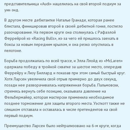
представительница «Audi» нацелилась на свой второй подиум за
уик-энд.
В другом месте дебютантке Наталье Гранаде, которая ранее
блистала, финишировав второй в своей дебютной гонке, постигло
разочарование. На первом круге она столкнулась с Рафаэлой
Феррейрой из «Racing Bulls», из-за чего ей пришлось заехать в
боксы за новым передним крылом, и она резко опустилась в
пелотоне.
Борьба продолжалась по всей трассе, и Элла Ллойд из «McLaren»
одержала победу в тройной схватке за шестое место, опередив
Феррейру и Лизу Биллард и показав при этом самый быстрый круг.
Хотя Ларсен увеличила свой отрыв примерно до двух секунд,
позади нее разворачивалась напряженная борьба. Пальмовски,
стремясь вернуть себе позицию, оказывала давление на
Фельбермайер, которая мастерски применила необходимое
позднее торможение для защиты второго места. Уэсткотт также не
слишком отставала и оставалась в числе претендентов на свой
первый подиум.
Преимущество Ларсен было нейтрализовано на 6-м круге, когда