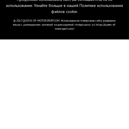
использование. Узнайте больше в нашей
Политике использования
файлов cookie
.
© 2017 QUEEN-OF-MOTORSPORT.COM. Использование материалов сайта разрешено
только с размещением активной индексируемой гиперссылки на https://queen-of-
motorsport.com/