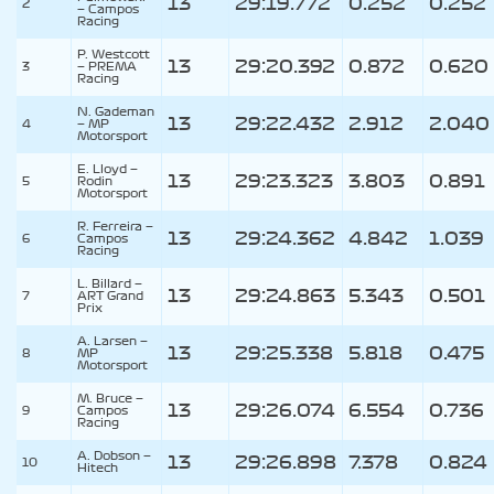
13
29:19.772
0.252
0.252
2
—
Campos
Racing
P. Westcott
13
29:20.392
0.872
0.620
3
—
PREMA
Racing
N. Gademan
13
29:22.432
2.912
2.040
4
—
MP
Motorsport
E. Lloyd —
13
29:23.323
3.803
0.891
5
Rodin
Motorsport
R. Ferreira —
13
29:24.362
4.842
1.039
6
Campos
Racing
L. Billard —
13
29:24.863
5.343
0.501
7
ART Grand
Prix
A. Larsen —
13
29:25.338
5.818
0.475
8
MP
Motorsport
M. Bruce —
13
29:26.074
6.554
0.736
9
Campos
Racing
A. Dobson —
13
29:26.898
7.378
0.824
10
Hitech