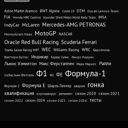
DTM
BWT Alpine
Aston Martin Aramco
Ducati Lenovo Team
Covid-19
FIA
IMSA
Honda HRC Castrol
Hyundai Shell Mobis World Rally Team
Mercedes-AMG PETRONAS
IndyCar
McLaren
MotoGP
MoneyGram Haas
NASCAR
Oracle Red Bull Racing
Scuderia Ferrari
WEC
WRC
Williams Racing
Барселона
Toyota Gazoo Racing WRT
Индикар
Валттери Боттас
Ландо Норрис
Карлос Сайнс
Ралли
Льюис Хэмилтон
Макс Ферстаппен
Марк Маркес
Ф1
Формула-1
ФЕ
Себастьян Феттель
Ф2
гонка
Формула Е
Шарль Леклер
авария
Формула-2
квалификация
сезон-2020
сезон-2021
коронавирус
регламент
тесты
сезон-2024
сезон-2022
сезон-2025
сезон-2026