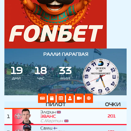
РАЛЛИ ПАРАГВАЯ
1
9
1
8
3
3
ДНИ
ЧАС
МИН
ПИЛОТ
ОЧКИ
Элфин
1
201
ЭВАНС
С.Мартин
Сами