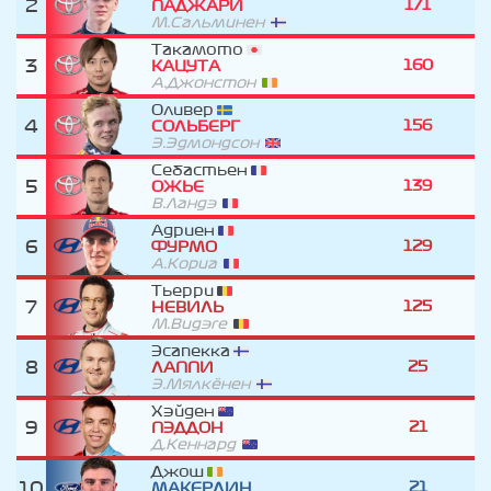
2
171
ПАДЖАРИ
М.Сальминен
Такамото
3
160
КАЦУТА
А.Джонстон
Оливер
4
156
СОЛЬБЕРГ
Э.Эдмондсон
Себастьен
5
139
ОЖЬЕ
В.Ландэ
Адриен
6
129
ФУРМО
А.Кориа
Тьерри
7
125
НЕВИЛЬ
М.Видэге
Эсапекка
8
25
ЛАППИ
Э.Мялкёнен
Хэйден
9
21
ПЭДДОН
Д.Кеннард
Джош
10
21
МАКЕРЛИН