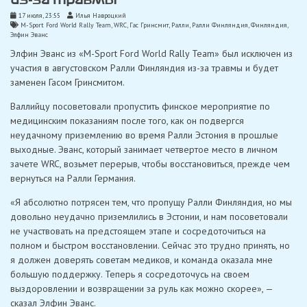
17 июля, 23:55
Илья Навроцкий
M-Sport Ford World Rally Team
,
WRC
,
Гас Гринсмит
,
Ралли
,
Ралли Финляндия
,
Финляндия
,
Элфин Эванс
Элфин Эванс из «M-Sport Ford World Rally Team» был исключен из
участия в августовском Ралли Финляндия из-за травмы и будет
заменен Гасом Гринсмитом.
Валлийцу посоветовали пропустить финское мероприятие по
медицинским показаниям после того, как он подвергся
неудачному приземлению во время Ралли Эстония в прошлые
выходные. Эванс, который занимает четвертое место в личном
зачете WRC, возьмет перерыв, чтобы восстановиться, прежде чем
вернуться на Ралли Германия.
«Я абсолютно потрясен тем, что пропущу Ралли Финляндия, но мы
довольно неудачно приземлились в Эстонии, и нам посоветовали
не участвовать на предстоящем этапе и сосредоточиться на
полном и быстром восстановлении. Сейчас это трудно принять, но
я должен доверять советам медиков, и команда оказала мне
большую поддержку. Теперь я сосредоточусь на своем
выздоровлении и возвращении за руль как можно скорее», —
сказал Элфин Эванс.