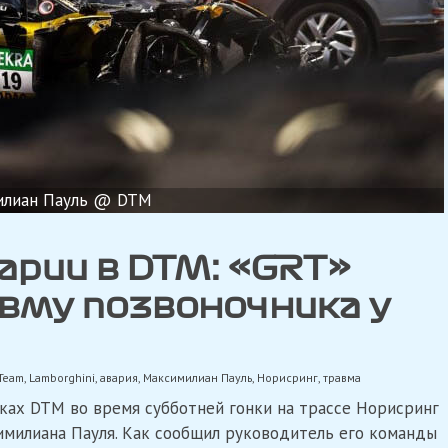
илиан Пауль @ DTM
арии в DTM: «GRT»
вму позвоночника у
 Team
,
Lamborghini
,
авария
,
Максимилиан Пауль
,
Норисринг
,
травма
мках DTM во время субботней гонки на трассе Норисринг
имилиана Пауля. Как сообщил руководитель его команды