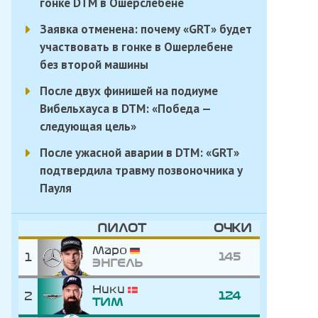
гонке DTM в Ошерслебене
Заявка отменена: почему «GRT» будет
участвовать в гонке в Ошерлебене
без второй машины
После двух финишей на подиуме
Вибельхауса в DTM: «Победа —
следующая цель»
После ужасной аварии в DTM: «GRT»
подтвердила травму позвоночника у
Пауля
ПИЛОТ
ОЧКИ
Маро
1
145
ЭНГЕЛЬ
Ники
2
124
ТИМ