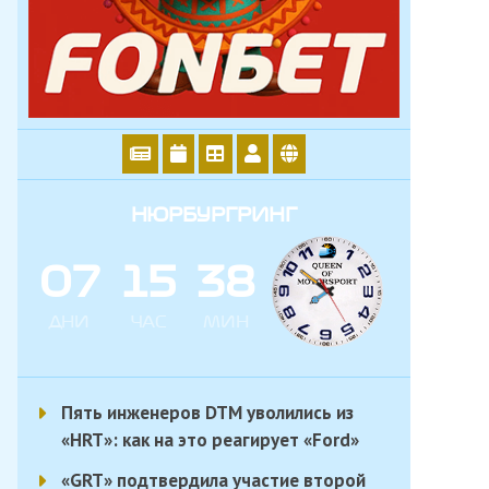
НЮРБУРГРИНГ
0
7
1
5
3
8
ДНИ
ЧАС
МИН
Пять инженеров DTM уволились из
«HRT»: как на это реагирует «Ford»
«GRT» подтвердила участие второй