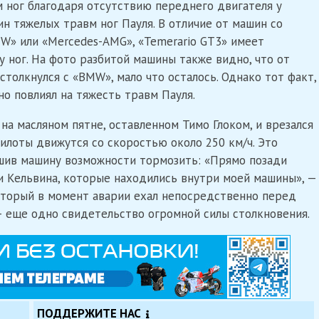
 ног благодаря отсутствию переднего двигателя у
чин тяжелых травм ног Пауля. В отличие от машин со
W» или «Mercedes-AMG», «Temerario GT3» имеет
у ног. На фото разбитой машины также видно, что от
столкнулся с «BMW», мало что осталось. Однако тот факт,
но повлиял на тяжесть травм Пауля.
 на масляном пятне, оставленном Тимо Глоком, и врезался
илоты движутся со скоростью около 250 км/ч. Это
ишив машину возможности тормозить: «Прямо позади
и Кельвина, которые находились внутри моей машины», —
 который в момент аварии ехал непосредственно перед
— еще одно свидетельство огромной силы столкновения.
ПОДДЕРЖИТЕ НАС