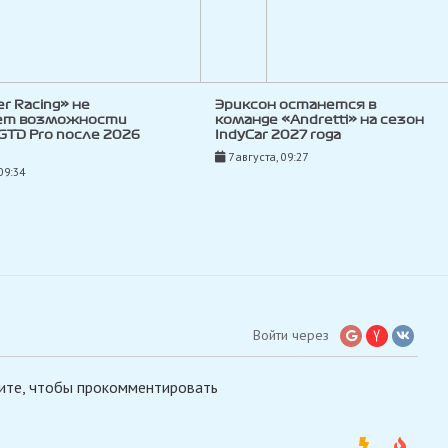
ler Racing» не
Эриксон останется в
ет возможности
команде «Andretti» на сезон
 GTD Pro после 2026
IndyCar 2027 года
7 августа, 09:27
09:34
Войти через
ите, чтобы прокомментировать