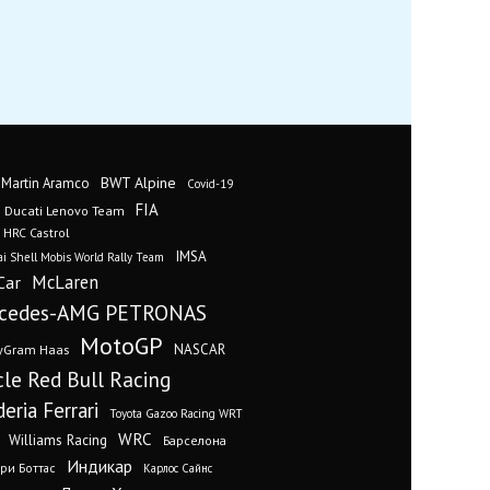
BWT Alpine
 Martin Aramco
Covid-19
FIA
Ducati Lenovo Team
 HRC Castrol
IMSA
i Shell Mobis World Rally Team
Car
McLaren
cedes-AMG PETRONAS
MotoGP
yGram Haas
NASCAR
cle Red Bull Racing
eria Ferrari
Toyota Gazoo Racing WRT
WRC
Williams Racing
Барселона
Индикар
ри Боттас
Карлос Сайнс