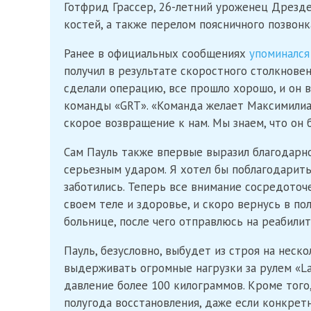
Готфрид Грассер, 26-летний уроженец Дрезд
костей, а также перелом поясничного позвонк
Ранее в официальных сообщениях
упоминался
получил в результате скоростного столкнове
сделали операцию, все прошло хорошо, и он 
команды «GRT». «Команда желает Максимилиа
скорое возвращение к нам. Мы знаем, что он 
Сам Пауль также впервые выразил благодарно
серьезным ударом. Я хотел бы поблагодарить
заботились. Теперь все внимание сосредоточ
своем теле и здоровье, и скоро вернусь в по
больнице, после чего отправлюсь на реабили
Пауль, безусловно, выбудет из строя на неско
выдерживать огромные нагрузки за рулем «La
давление более 100 килограммов. Кроме тог
полугода восстановления, даже если конкрет