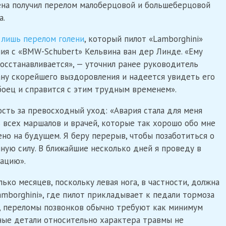
ена получил перелом малоберцовой и большеберцовой
а.
 лишь перелом голени
, который пилот «Lamborghini»
ния с «BMW-Schubert» Кельвина ван дер Линде. «Ему
восстанавливается», — уточнил ранее руководитель
ну скорейшего выздоровления и надеется увидеть его
боец ​​и справится с этим трудным временем».
сть за превосходный уход: «Авария стала для меня
 всех маршалов и врачей, которые так хорошо обо мне
ено на будущем. Я беру перерыв, чтобы позаботиться о
лную силу. В ближайшие несколько дней я проведу в
тацию».
лько месяцев, поскольку левая нога, в частности, должна
mborghini», где пилот прикладывает к педали тормоза
о, переломы позвонков обычно требуют как минимум
ные детали относительно характера травмы не