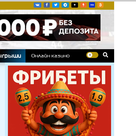
угих гоночных серий
ыгрыши
Онлайн казино