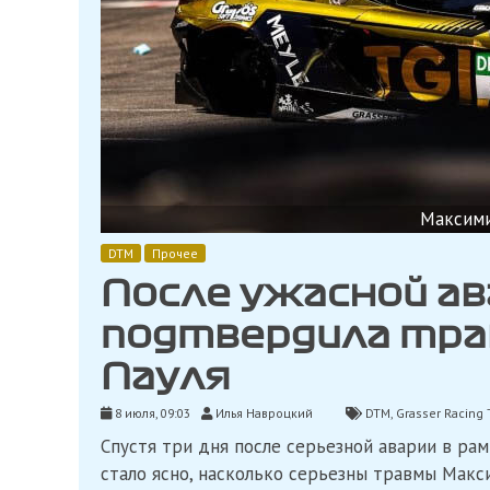
Максим
DTM
Прочее
После ужасной ав
подтвердила тра
Пауля
8 июля, 09:03
Илья Навроцкий
DTM
,
Grasser Racing
Спустя три дня после серьезной аварии в ра
стало ясно, насколько серьезны травмы Макс