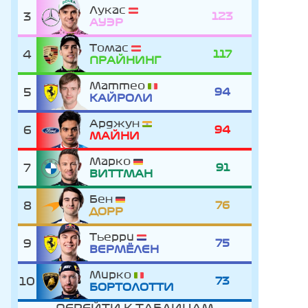
Лукас
3
123
АУЭР
Томас
4
117
ПРАЙНИНГ
Маттео
5
94
КАЙРОЛИ
Арджун
6
94
МАЙНИ
Марко
7
91
ВИТТМАН
Бен
8
76
ДОРР
Тьерри
9
75
ВЕРМЁЛЕН
Мирко
10
73
БОРТОЛОТТИ