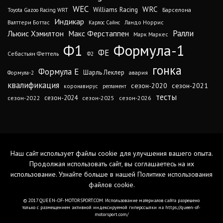
WEC
WRC
Williams Racing
Барселона
Toyota Gazoo Racing WRT
Индикар
Валттери Боттас
Ландо Норрис
Карлос Сайнс
Ралли
Льюис Хэмилтон
Макс Ферстаппен
Марк Маркес
Ф1
Формула-1
ФЕ
Себастьян Феттель
Ф2
гонка
Формула Е
Шарль Леклер
авария
Формула-2
квалификация
сезон-2020
сезон-2021
коронавирус
регламент
тесты
сезон-2024
сезон-2022
сезон-2025
сезон-2026
Наш сайт использует файлы cookie для улучшения вашего опыта.
Продолжая использовать сайт, вы соглашаетесь на их
использование. Узнайте больше в нашей
Политике использования
файлов cookie
.
© 2017 QUEEN-OF-MOTORSPORT.COM. Использование материалов сайта разрешено
только с размещением активной индексируемой гиперссылки на https://queen-of-
motorsport.com/