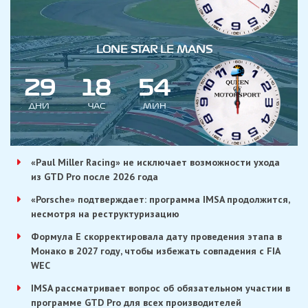
LONE STAR LE MANS
2
9
1
8
5
4
ДНИ
ЧАС
МИН
«Paul Miller Racing» не исключает возможности ухода
из GTD Pro после 2026 года
«Porsche» подтверждает: программа IMSA продолжится,
несмотря на реструктуризацию
Формула E скорректировала дату проведения этапа в
Монако в 2027 году, чтобы избежать совпадения с FIA
WEC
IMSA рассматривает вопрос об обязательном участии в
программе GTD Pro для всех производителей