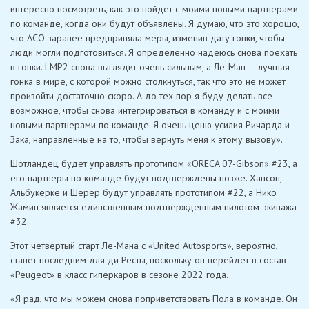
интересно посмотреть, как это пойдет с моими новыми партнерами
по команде, когда они будут объявлены. Я думаю, что это хорошо,
что ACO заранее предприняла меры, изменив дату гонки, чтобы
люди могли подготовиться. Я определенно надеюсь снова поехать
в гонки. LMP2 снова выглядит очень сильным, а Ле-Ман — лучшая
гонка в мире, с которой можно столкнуться, так что это не может
произойти достаточно скоро. А до тех пор я буду делать все
возможное, чтобы снова интегрироваться в команду и с моими
новыми партнерами по команде. Я очень ценю усилия Ричарда и
Зака, направленные на то, чтобы вернуть меня к этому вызову».
Шотландец будет управлять прототипом «ORECA 07-Gibson» #23, а
его партнеры по команде будут подтверждены позже. Хансон,
Альбукерке и Шерер будут управлять прототипом #22, а Нико
Жамин является единственным подтвержденным пилотом экипажа
#32.
Этот четвертый старт Ле-Мана с «United Autosports», вероятно,
станет последним для ди Ресты, поскольку он перейдет в состав
«Peugeot» в класс гиперкаров в сезоне 2022 года.
«Я рад, что мы можем снова поприветствовать Пола в команде. Он