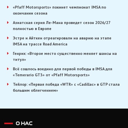
«Pfaff Motorsports» покинет чемпионат IMSA по
окончании сезона
Азиатская серия Ле-Мана проведет сезон 2026/27
полностью в Европе
Эстре и Айткен отреагировали на аварию на этапе
IMSA на трассе Road America
Генрих: «Второе место существенно меняет шансы на
титул»
Всё сошлось воедино для первой победы в IMSA для
«Temerario GT3» от «Pfaff Motorsports»
Тейлор: «Первая победа «WTR» с «Cadillac» в GTP стала
большим облегчением»
О НАС