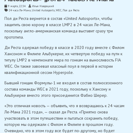
9 марта, 22:34
Илья Навроцкий
24 часа Ле-Мана
,
United Autosports
,
WEC
,
Пол ди Реста
Пол ди Реста вернется в состав «United Autosports», чтобы
защитить свою корону в классе LMP2 в 24 часах Ле-Мана,
поскольку англо-американская команда выставит сразу три
прототипа.
Ди Реста одержал победу в классе в 2020 году вместе с Филом
Хансоном и Филипе Альбукерке, их четвертую победу на пути к
титулу LMP2 в чемпионате мира по гонкам на выносливость FIA
WEC. Он также завоевал классный поул в первой в истории
квалификационной сессии Hyperpole.
Бывший гонщик Формулы-1 не входил в состав полносезонного
состава команды WEC в 2021 году, поскольку к Хансону и
Альбукерке вместо этого присоединится Фабио Шерер.
«Это отличная новость — объявить, что я возвращаюсь к 24 часам
Ле-Мана 2021 года», — сказал ди Реста. «Приятно снова
участвовать в этом путешествии и пытаться сохранить победу,
которую мы одержали с Филом и Филипе в прошлом году.
Очевидно, что в этом году все будет по-другому, но будет