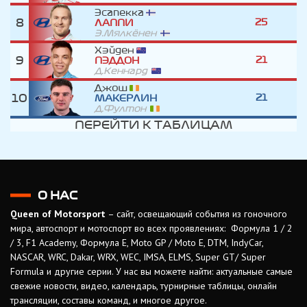
Эсапекка
8
25
ЛАППИ
Э.Мялкёнен
Хэйден
9
21
ПЭДДОН
Д.Кеннард
Джош
10
21
МАКЕРЛИН
Д.Фултон
ПЕРЕЙТИ К ТАБЛИЦАМ
О НАС
Queen of Motorsport
– сайт, освещающий события из гоночного
мира, автоспорт и мотоспорт во всех проявлениях: Формула 1 / 2
/ 3, F1 Academy, Формула Е, Moto GP / Moto E, DTM, IndyCar,
NASCAR, WRC, Dakar, WRX, WEC, IMSA, ELMS, Super GT/ Super
Formula и другие серии. У нас вы можете найти: актуальные самые
свежие новости, видео, календарь, турнирные таблицы, онлайн
трансляции, составы команд, и многое другое.