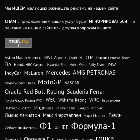
Мы
ИЩЕМ
желающих размещать рекламу на нашем сайте!
СПАМ
с предложением ваших услуг будет
ИГНОРИРОВАТЬСЯ
! По
рекламе на нашем сайте или другим вопросам пишите!
DTM
BWT Alpine
Aston Martin Aramco
Ducati Lenovo Team
Covid-19
FIA
IMSA
Honda HRC Castrol
Hyundai Shell Mobis World Rally Team
Mercedes-AMG PETRONAS
IndyCar
McLaren
MotoGP
MoneyGram Haas
NASCAR
Oracle Red Bull Racing
Scuderia Ferrari
WEC
WRC
Williams Racing
Барселона
Toyota Gazoo Racing WRT
Индикар
Валттери Боттас
Ландо Норрис
Карлос Сайнс
Ралли
Льюис Хэмилтон
Макс Ферстаппен
Марк Маркес
Ф1
Формула-1
ФЕ
Себастьян Феттель
Ф2
гонка
Формула Е
Шарль Леклер
авария
Формула-2