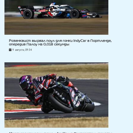
Розенквист вырвал поул для гонки IndyCar в Портленде,
опередив Палоу на 0,018 секунды
9 августа, 09:34