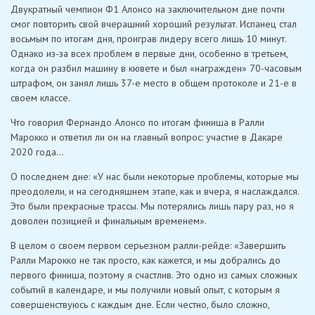
Двукратный чемпион Ф1 Алонсо на заключительном дне почти
смог повторить свой вчерашний хороший результат. Испанец стал
восьмым по итогам дня, проиграв лидеру всего лишь 10 минут.
Однако из-за всех проблем в первые дни, особенно в третьем,
когда он разбил машину в кювете и был «награжден» 70-часовым
штрафом, он занял лишь 37-е место в общем протоколе и 21-е в
своем классе.
Что говорил Фернандо Алонсо по итогам финиша в Ралли
Марокко и ответил ли он на главный вопрос: участие в Дакаре
2020 года…
О последнем дне: «У нас были некоторые проблемы, которые мы
преодолели, и на сегодняшнем этапе, как и вчера, я наслаждался.
Это были прекрасные трассы. Мы потерялись лишь пару раз, но я
доволен позицией и финальным временем».
В целом о своем первом серьезном ралли-рейде: «Завершить
Ралли Марокко не так просто, как кажется, и мы добрались до
первого финиша, поэтому я счастлив. Это одно из самых сложных
событий в календаре, и мы получили новый опыт, с которым я
совершенствуюсь с каждым дне. Если честно, было сложно,