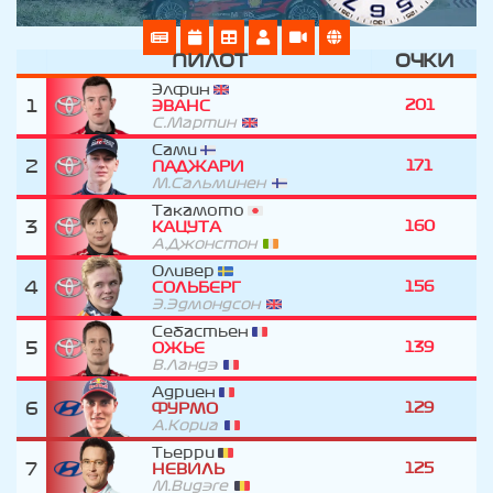
ПИЛОТ
ОЧКИ
Элфин
1
201
ЭВАНС
С.Мартин
Сами
2
171
ПАДЖАРИ
М.Сальминен
Такамото
3
160
КАЦУТА
А.Джонстон
Оливер
4
156
СОЛЬБЕРГ
Э.Эдмондсон
Себастьен
5
139
ОЖЬЕ
В.Ландэ
Адриен
6
129
ФУРМО
А.Кориа
Тьерри
7
125
НЕВИЛЬ
М.Видэге