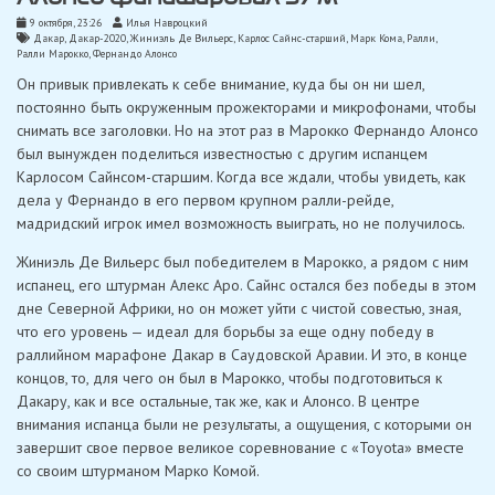
9 октября, 23:26
Илья Навроцкий
Дакар
,
Дакар-2020
,
Жиниэль Де Вильерс
,
Карлос Сайнс-старший
,
Марк Кома
,
Ралли
,
Ралли Марокко
,
Фернандо Алонсо
Он привык привлекать к себе внимание, куда бы он ни шел,
постоянно быть окруженным прожекторами и микрофонами, чтобы
снимать все заголовки. Но на этот раз в Марокко Фернандо Алонсо
был вынужден поделиться известностью с другим испанцем
Карлосом Сайнсом-старшим. Когда все ждали, чтобы увидеть, как
дела у Фернандо в его первом крупном ралли-рейде,
мадридский игрок имел возможность выиграть, но не получилось.
Жиниэль Де Вильерс был победителем в Марокко, а рядом с ним
испанец, его штурман Алекс Аро. Сайнс остался без победы в этом
дне Северной Африки, но он может уйти с чистой совестью, зная,
что его уровень — идеал для борьбы за еще одну победу в
раллийном марафоне Дакар в Саудовской Аравии. И это, в конце
концов, то, для чего он был в Марокко, чтобы подготовиться к
Дакару, как и все остальные, так же, как и Алонсо. В центре
внимания испанца были не результаты, а ощущения, с которыми он
завершит свое первое великое соревнование с «Toyota» вместе
со своим штурманом Марко Комой.