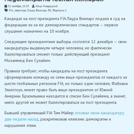
31 октября, 15:19
Илья Навроцкий
FIA
,
автоспорт
,
Лаура Вилларс
,
Ф1
,
Формула-1
Кандидат на пост президента FIA Лаура Вилларс подала в суд на
федерацию из-за ее демократических стандартов — первое
слушание назначено на 10 ноября.
Следующие президентские выборы состоятся 12 декабря — свои
кандидатуры выдвинули четыре человека, но фактически
баллотироваться сможет только действующий президент
Мохаммед Бен Сулайем.
Правила требуют, чтобы кандидаты на пост президента
сформировали команду из семи вице-президентов от каждого из
шести глобальных регионов FIA, но только один человек, Фабиана
Экклстоун, имеет право быть вице-президентом от Южной
Америки. Бразильянка находится в списке Бен Сулайема, а значит,
никто другой не может баллотироваться на пост президента.
Бывший управляющий FIA Тим Майер
отозвал свою кандидатуру
две недели назад
, раскритиковав иллюзию демократии и
нарушения этики.