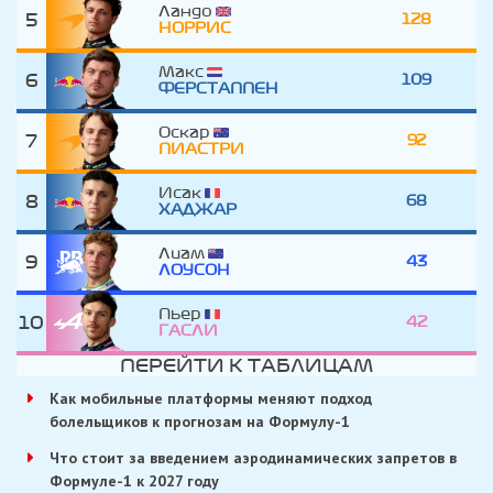
Ландо
5
128
НОРРИС
Макс
6
109
ФЕРСТАППЕН
Оскар
7
92
ПИАСТРИ
Исак
8
68
ХАДЖАР
Лиам
9
43
ЛОУСОН
Пьер
10
42
ГАСЛИ
ПЕРЕЙТИ К ТАБЛИЦАМ
Как мобильные платформы меняют подход
болельщиков к прогнозам на Формулу-1
Что стоит за введением аэродинамических запретов в
Формуле-1 к 2027 году