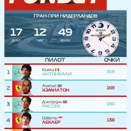
ГРАН-ПРИ НИДЕРЛАНДОВ
1
7
1
2
4
9
ДНИ
ЧАС
МИН
ПИЛОТ
ОЧКИ
Кими
1
219
АНТОНЕЛЛИ
Льюис
2
169
ХЭМИЛТОН
Джордж
3
160
РАССЕЛ
Шарль
4
138
ЛЕКЛЕР