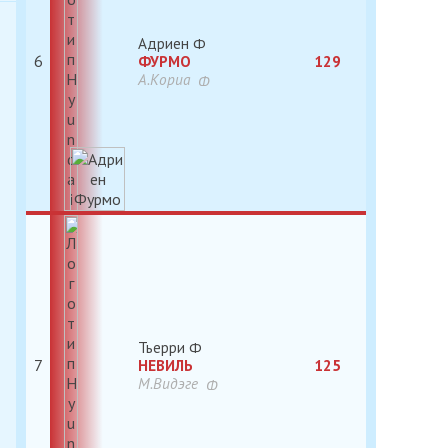
Адриен
6
ФУРМО
129
А.Кориа
Тьерри
7
НЕВИЛЬ
125
М.Видэге