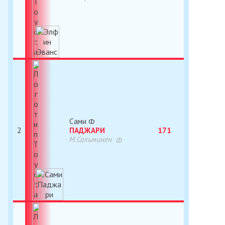
Сами
2
ПАДЖАРИ
171
М.Сальминен