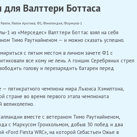
 для Валттери Боттаса
,
Ралли
,
Ралли Арктика
,
Ф1
,
Финляндия
,
Формула-1
ы-1 из «Мерседес» Валттери Боттас взял на себя
аном Тимо Раутиайненом — и можно сказать успешно.
смириться с пятым местом в личном зачете Ф1 с
тиковали все кому не лень. А гонщик Серебряных стрел
свободить голову и перезарядить батареи перед
е — пятикратного чемпиона мира Льюиса Хэмилтона,
ной стране во время первого этапа чемпионата
й великолепно.
Лапландии вместе с ветераном Тимо Раутиайненом,
ода с Маркусом Гронхольмом, добыв 30 побед и два
й «Ford Fiesta WRC», на которой Себастьен Ожье в