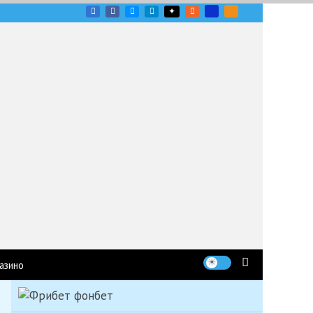
угих гоночных серий
азино