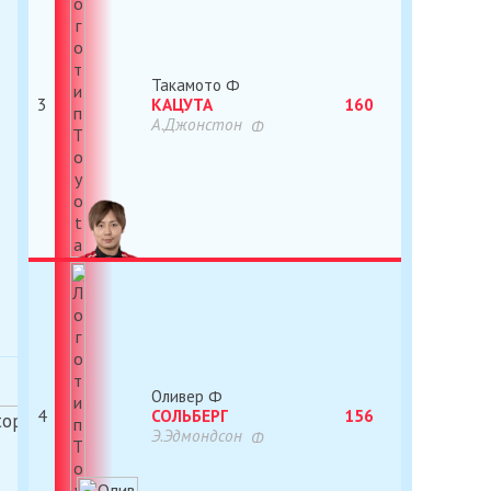
Такамото
3
КАЦУТА
160
А.Джонстон
Оливер
4
СОЛЬБЕРГ
156
Э.Эдмондсон