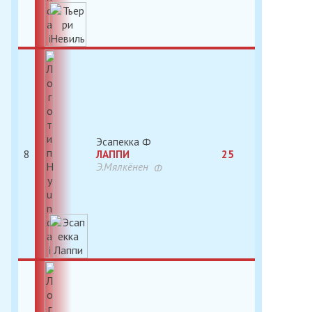
Эсапекка
8
ЛАППИ
25
Э.Мялкёнен