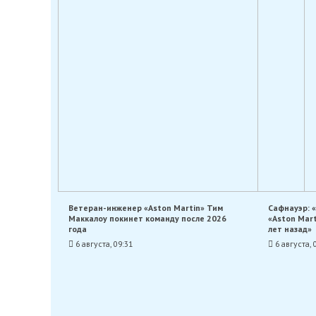
Ветеран-инженер «Aston Martin» Тим
Сафнауэр: 
Маккалоу покинет команду после 2026
«Aston Mar
года
лет назад»
6 августа, 09:31
6 августа, 