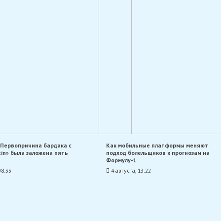
«Первопричина бардака с
Как мобильные платформы меняют
tin» была заложена пять
подход болельщиков к прогнозам на
Формулу-1
08:33
4 августа, 13:22