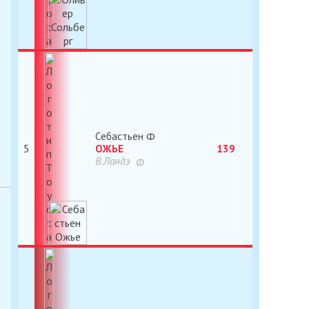
Себастьен
5
ОЖЬЕ
139
В.Ландэ