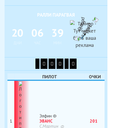
РАЛЛИ ПАРАГВАЯ
2
0
0
6
3
9
ДНИ
ЧАС
МИН
ПИЛОТ
ОЧКИ
Элфин
1
ЭВАНС
201
С.Мартин