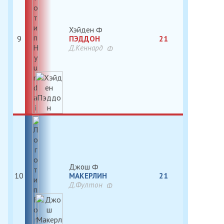
Хэйден
9
ПЭДДОН
21
Д.Кеннард
Джош
10
МАКЕРЛИН
21
Д.Фултон