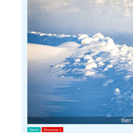
Валт
Ралли
Формула-1