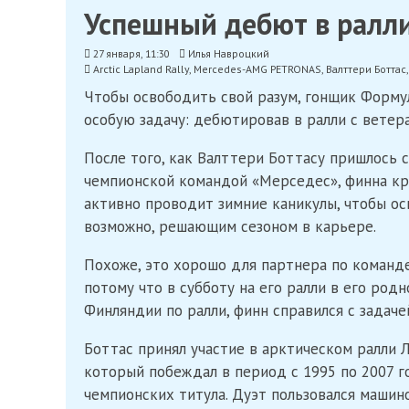
Успешный дебют в ралли
27 января, 11:30
Илья Навроцкий
Arctic Lapland Rally
,
Mercedes-AMG PETRONAS
,
Валттери Боттас
Чтобы освободить свой разум, гонщик Формул
особую задачу: дебютировав в ралли с ветер
После того, как Валттери Боттасу пришлось 
чемпионской командой «Мерседес», финна кри
активно проводит зимние каникулы, чтобы о
возможно, решающим сезоном в карьере.
Похоже, это хорошо для партнера по команд
потому что в субботу на его ралли в его род
Финляндии по ралли, финн справился с задаче
Боттас принял участие в арктическом ралли 
который побеждал в период с 1995 по 2007 г
чемпионских титула. Дуэт пользовался машино