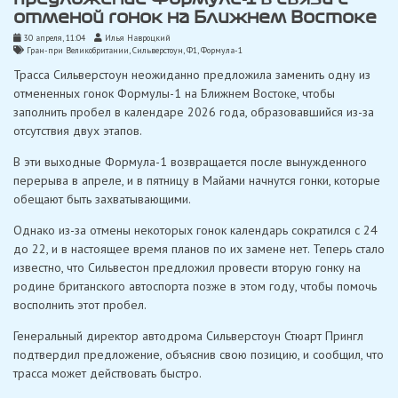
отменой гонок на Ближнем Востоке
30 апреля, 11:04
Илья Навроцкий
Гран-при Великобритании
,
Сильверстоун
,
Ф1
,
Формула-1
Трасса Сильверстоун неожиданно предложила заменить одну из
отмененных гонок Формулы-1 на Ближнем Востоке, чтобы
заполнить пробел в календаре 2026 года, образовавшийся из-за
отсутствия двух этапов.
В эти выходные Формула-1 возвращается после вынужденного
перерыва в апреле, и в пятницу в Майами начнутся гонки, которые
обещают быть захватывающими.
Однако из-за отмены некоторых гонок календарь сократился с 24
до 22, и в настоящее время планов по их замене нет. Теперь стало
известно, что Сильвестон предложил провести вторую гонку на
родине британского автоспорта позже в этом году, чтобы помочь
восполнить этот пробел.
Генеральный директор автодрома Сильверстоун Стюарт Прингл
подтвердил предложение, объяснив свою позицию, и сообщил, что
трасса может действовать быстро.