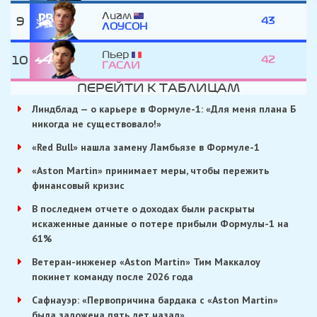
Лиам
9
43
ЛОУСОН
Пьер
10
42
ГАСЛИ
ПЕРЕЙТИ К ТАБЛИЦАМ
Линдблад — о карьере в Формуле-1: «Для меня плана Б
никогда не существовало!»
«Red Bull» нашла замену Ламбьязе в Формуле-1
«Aston Martin» принимает меры, чтобы пережить
финансовый кризис
В последнем отчете о доходах были раскрыты
искаженные данные о потере прибыли Формулы-1 на
61%
Ветеран-инженер «Aston Martin» Тим Маккалоу
покинет команду после 2026 года
Сафнауэр: «Первопричина бардака с «Aston Martin»
была заложена пять лет назад»