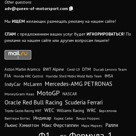
Other questions
adv@queen-of-motorsport.com
Мы
ИЩЕМ
желающих размещать рекламу на нашем сайте!
СПАМ
с предложением ваших услуг будет
ИГНОРИРОВАТЬСЯ
! По
рекламе на нашем сайте или другим вопросам пишите!
DTM
BWT Alpine
Aston Martin Aramco
Ducati Lenovo Team
Covid-19
FIA
IMSA
Honda HRC Castrol
Hyundai Shell Mobis World Rally Team
Mercedes-AMG PETRONAS
IndyCar
McLaren
MotoGP
MoneyGram Haas
NASCAR
Oracle Red Bull Racing
Scuderia Ferrari
WEC
WRC
Williams Racing
Барселона
Toyota Gazoo Racing WRT
Индикар
Валттери Боттас
Ландо Норрис
Карлос Сайнс
Ралли
Льюис Хэмилтон
Макс Ферстаппен
Марк Маркес
Ф1
Формула-1