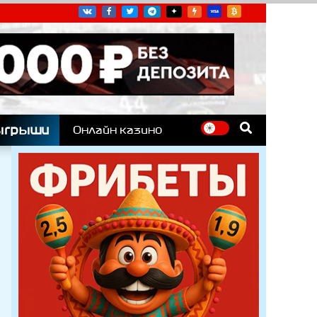
угих гоночных серий
ыгрыши
Онлайн казино