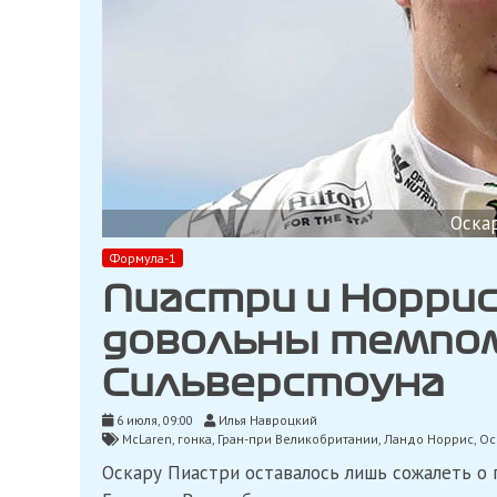
Оскар
Формула-1
Пиастри и Норрис
довольны темпом
Сильверстоуна
6 июля, 09:00
Илья Навроцкий
McLaren
,
гонка
,
Гран-при Великобритании
,
Ландо Норрис
,
Ос
Оскару Пиастри оставалось лишь сожалеть о