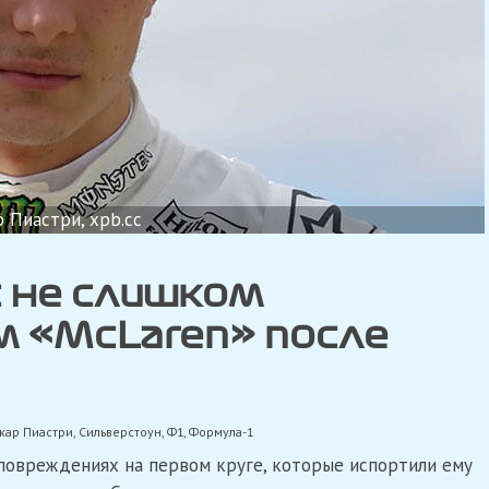
 Пиастри, xpb.cc
 не слишком
 «McLaren» после
кар Пиастри
,
Сильверстоун
,
Ф1
,
Формула-1
 повреждениях на первом круге, которые испортили ему