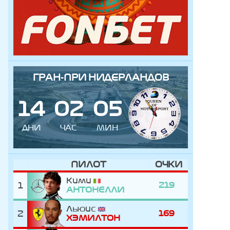
ГРАН-ПРИ НИДЕРЛАНДОВ
1
4
0
2
0
5
ДНИ
ЧАС
МИН
ПИЛОТ
ОЧКИ
Кими
1
219
АНТОНЕЛЛИ
Льюис
2
169
ХЭМИЛТОН