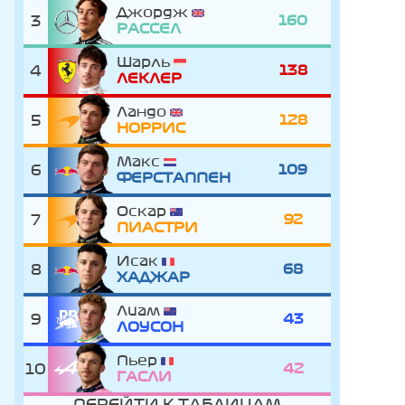
Джордж
3
160
РАССЕЛ
Шарль
4
138
ЛЕКЛЕР
Ландо
5
128
НОРРИС
Макс
6
109
ФЕРСТАППЕН
Оскар
7
92
ПИАСТРИ
Исак
8
68
ХАДЖАР
Лиам
9
43
ЛОУСОН
Пьер
10
42
ГАСЛИ
ПЕРЕЙТИ К ТАБЛИЦАМ