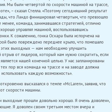
ия. Мы были четвертой по скорости машиной на трассе,
соте», – сказал Стелла. «Поэтому сегодняшний результат
ады, что Ландо финишировал четвертым, что превзошло
е менее, команда, занимавшаяся стратегией, отлично
 хорошо управлял машиной, воспользовавшись
онки. К сожалению, гонка Оскара была испорчена на
торой было повреждено переднее крыло, что помешало
з этих выходных — нам необходимо улучшить
й отрыв от лидеров, который нам нужно сократить, если
 является нашей конечной целью. У нас запланированы
тех пор вся команда на трассе и на заводе должна
 использовать каждую возможность».
откровенно высказался о темпе «McLaren», заявив, что
 от скорости машины.
эти выходные прошли довольно хорошо. Я очень доволен»,
ающие. Я доволен своим третьим местом вчера и