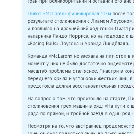
Гран-при Великобритании и оставили его вне 
Пилот «McLaren» финишировал 11-м
после тог
результате столкновения с Лиамом Лоусоном,
и повлияло на дальнейший ход гонки. Пиастри
напарника Ландо Норриса, но на подходе к 
«Racing Bulls» Лоусона и Арвида Линдблада.
Команда «McLaren» не заехала на пит-стоп в к
момент у них не было достаточно видеомате
масштаб проблемы стал яснее, Пиастри в кон
переднего крыла и установки жестких шин, в 
предстояла долгая восстановительная поездк
На вопрос о том, что произошло на старте, Пи
столкновения трех машин в ряд: «На пути к ше
ряда по прямой, и тройной заезд в один ряд н
Несмотря на то, что австралиец продемонстр
зоне, он смог подняться лишь до 11-го места,