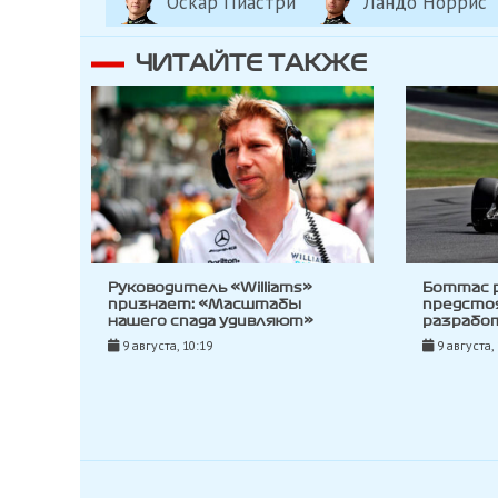
Оскар Пиастри
Ландо Норрис
ЧИТАЙТЕ ТАКЖЕ
Руководитель «Williams»
Боттас 
признает: «Масштабы
предсто
нашего спада удивляют»
разработ
9 августа, 10:19
9 августа,