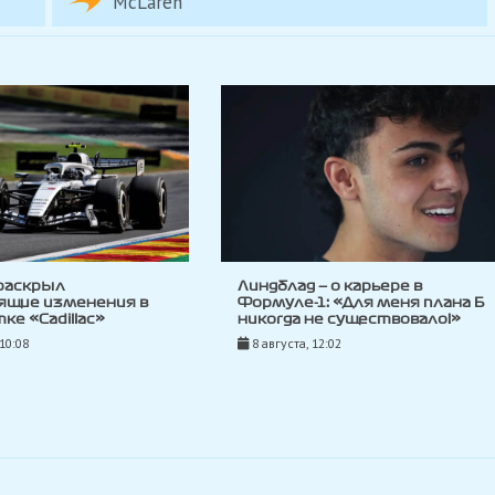
McLaren
раскрыл
Линдблад — о карьере в
ящие изменения в
Формуле-1: «Для меня плана Б
ке «Cadillac»
никогда не существовало!»
 10:08
8 августа, 12:02