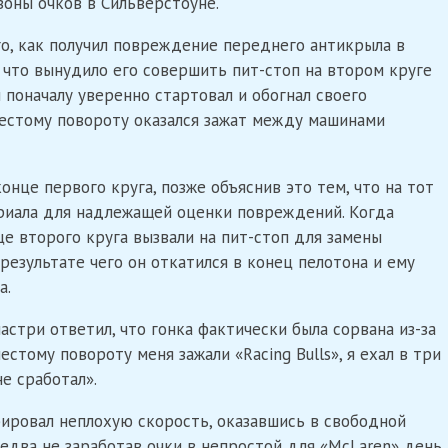
зоны очков в Сильверстоуне.
о, как получил повреждение переднего антикрыла в
 что вынудило его совершить пит-стоп на втором круге
 поначалу уверенно стартовал и обогнал своего
шестому повороту оказался зажат между машинами
онце первого круга, позже объяснив это тем, что на тот
риала для надлежащей оценки повреждений. Когда
це второго круга вызвали на пит-стоп для замены
результате чего он откатился в конец пелотона и ему
а.
астри ответил, что гонка фактически была сорвана из-за
стому повороту меня зажали «Racing Bulls», я ехал в три
е сработал».
ировал неплохую скорость, оказавшись в свободной
 едва не заработав очки в непростой для «McLaren» день.