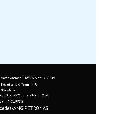
BWT Alpine
 Martin Aramco
Covid-19
FIA
Ducati Lenovo Team
 HRC Castrol
IMSA
i Shell Mobis World Rally Team
Car
McLaren
cedes-AMG PETRONAS