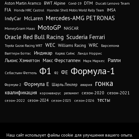
DTM
BWT Alpine
Aston Martin Aramco
Ducati Lenovo Team
Covid-19
FIA
IMSA
Honda HRC Castrol
Hyundai Shell Mobis World Rally Team
Mercedes-AMG PETRONAS
IndyCar
McLaren
MotoGP
MoneyGram Haas
NASCAR
Oracle Red Bull Racing
Scuderia Ferrari
WEC
WRC
Williams Racing
Барселона
Toyota Gazoo Racing WRT
Индикар
Валттери Боттас
Ландо Норрис
Карлос Сайнс
Ралли
Льюис Хэмилтон
Макс Ферстаппен
Марк Маркес
Ф1
Формула-1
ФЕ
Себастьян Феттель
Ф2
гонка
Формула Е
Шарль Леклер
авария
Формула-2
квалификация
сезон-2020
сезон-2021
коронавирус
регламент
тесты
сезон-2024
сезон-2022
сезон-2025
сезон-2026
Наш сайт использует файлы cookie для улучшения вашего опыта.