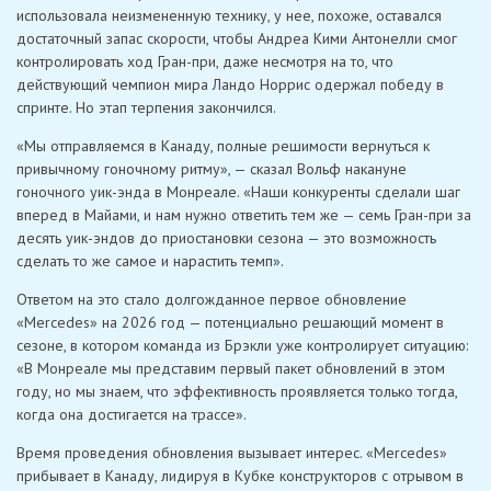
использовала неизмененную технику, у нее, похоже, оставался
достаточный запас скорости, чтобы Андреа Кими Антонелли смог
контролировать ход Гран-при, даже несмотря на то, что
действующий чемпион мира Ландо Норрис одержал победу в
спринте. Но этап терпения закончился.
«Мы отправляемся в Канаду, полные решимости вернуться к
привычному гоночному ритму», — сказал Вольф накануне
гоночного уик-энда в Монреале. «Наши конкуренты сделали шаг
вперед в Майами, и нам нужно ответить тем же — семь Гран-при за
десять уик-эндов до приостановки сезона — это возможность
сделать то же самое и нарастить темп».
Ответом на это стало долгожданное первое обновление
«Mercedes» на 2026 год — потенциально решающий момент в
сезоне, в котором команда из Брэкли уже контролирует ситуацию:
«В Монреале мы представим первый пакет обновлений в этом
году, но мы знаем, что эффективность проявляется только тогда,
когда она достигается на трассе».
Время проведения обновления вызывает интерес. «Mercedes»
прибывает в Канаду, лидируя в Кубке конструкторов с отрывом в