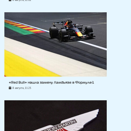
«Red Bull» нашла замену Ламбьязе в Формуле-1
8 августа, 11:25