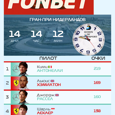
ГРАН-ПРИ НИДЕРЛАНДОВ
1
4
1
4
1
2
ДНИ
ЧАС
МИН
ПИЛОТ
ОЧКИ
Кими
1
219
АНТОНЕЛЛИ
Льюис
2
169
ХЭМИЛТОН
Джордж
3
160
РАССЕЛ
Шарль
4
138
ЛЕКЛЕР