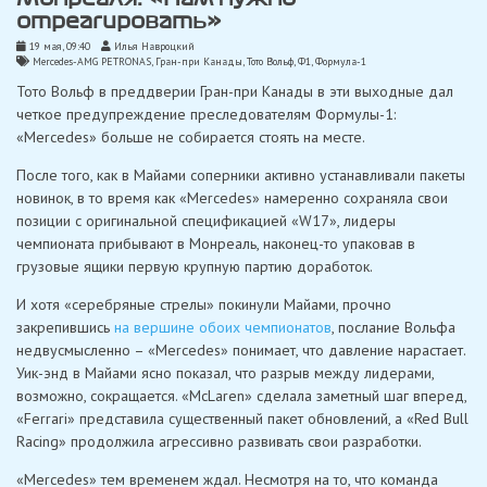
отреагировать»
19 мая, 09:40
Илья Навроцкий
Mercedes-AMG PETRONAS
,
Гран-при Канады
,
Тото Вольф
,
Ф1
,
Формула-1
Тото Вольф в преддверии Гран-при Канады в эти выходные дал
четкое предупреждение преследователям Формулы-1:
«Mercedes» больше не собирается стоять на месте.
После того, как в Майами соперники активно устанавливали пакеты
новинок, в то время как «Mercedes» намеренно сохраняла свои
позиции с оригинальной спецификацией «W17», лидеры
чемпионата прибывают в Монреаль, наконец-то упаковав в
грузовые ящики первую крупную партию доработок.
И хотя «серебряные стрелы» покинули Майами, прочно
закрепившись
на вершине обоих чемпионатов
, послание Вольфа
недвусмысленно – «Mercedes» понимает, что давление нарастает.
Уик-энд в Майами ясно показал, что разрыв между лидерами,
возможно, сокращается. «McLaren» сделала заметный шаг вперед,
«Ferrari» представила существенный пакет обновлений, а «Red Bull
Racing» продолжила агрессивно развивать свои разработки.
«Mercedes» тем временем ждал. Несмотря на то, что команда