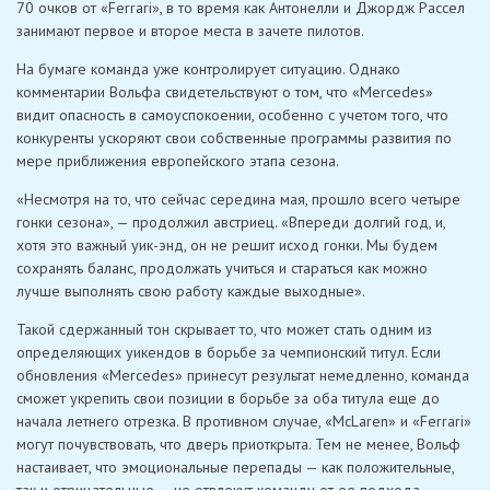
70 очков от «Ferrari», в то время как Антонелли и Джордж Рассел
занимают первое и второе места в зачете пилотов.
На бумаге команда уже контролирует ситуацию. Однако
комментарии Вольфа свидетельствуют о том, что «Mercedes»
видит опасность в самоуспокоении, особенно с учетом того, что
конкуренты ускоряют свои собственные программы развития по
мере приближения европейского этапа сезона.
«Несмотря на то, что сейчас середина мая, прошло всего четыре
гонки сезона», — продолжил австриец. «Впереди долгий год, и,
хотя это важный уик-энд, он не решит исход гонки. Мы будем
сохранять баланс, продолжать учиться и стараться как можно
лучше выполнять свою работу каждые выходные».
Такой сдержанный тон скрывает то, что может стать одним из
определяющих уикендов в борьбе за чемпионский титул. Если
обновления «Mercedes» принесут результат немедленно, команда
сможет укрепить свои позиции в борьбе за оба титула еще до
начала летнего отрезка. В противном случае, «McLaren» и «Ferrari»
могут почувствовать, что дверь приоткрыта. Тем не менее, Вольф
настаивает, что эмоциональные перепады — как положительные,
так и отрицательные — не отвлекут команду от ее подхода,