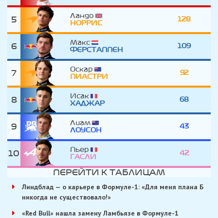
Ландо
5
128
НОРРИС
Макс
6
109
ФЕРСТАППЕН
Оскар
7
92
ПИАСТРИ
Исак
8
68
ХАДЖАР
Лиам
9
43
ЛОУСОН
Пьер
10
42
ГАСЛИ
ПЕРЕЙТИ К ТАБЛИЦАМ
Линдблад — о карьере в Формуле-1: «Для меня плана Б
никогда не существовало!»
«Red Bull» нашла замену Ламбьязе в Формуле-1