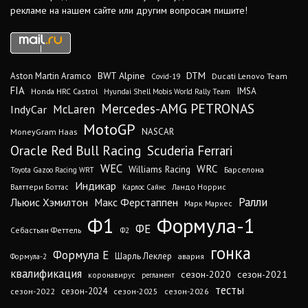
рекламе на нашем сайте или другим вопросам пишите!
DTM
BWT Alpine
Aston Martin Aramco
Ducati Lenovo Team
Covid-19
FIA
IMSA
Honda HRC Castrol
Hyundai Shell Mobis World Rally Team
Mercedes-AMG PETRONAS
IndyCar
McLaren
MotoGP
MoneyGram Haas
NASCAR
Oracle Red Bull Racing
Scuderia Ferrari
WEC
WRC
Williams Racing
Барселона
Toyota Gazoo Racing WRT
Индикар
Валттери Боттас
Ландо Норрис
Карлос Сайнс
Ралли
Льюис Хэмилтон
Макс Ферстаппен
Марк Маркес
Ф1
Формула-1
ФЕ
Себастьян Феттель
Ф2
гонка
Формула Е
Шарль Леклер
авария
Формула-2
квалификация
сезон-2020
сезон-2021
коронавирус
регламент
тесты
сезон-2024
сезон-2022
сезон-2025
сезон-2026