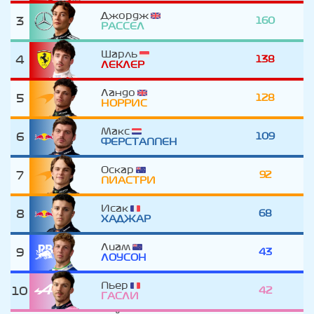
Джордж
3
160
РАССЕЛ
Шарль
4
138
ЛЕКЛЕР
Ландо
5
128
НОРРИС
Макс
6
109
ФЕРСТАППЕН
Оскар
7
92
ПИАСТРИ
Исак
8
68
ХАДЖАР
Лиам
9
43
ЛОУСОН
Пьер
10
42
ГАСЛИ