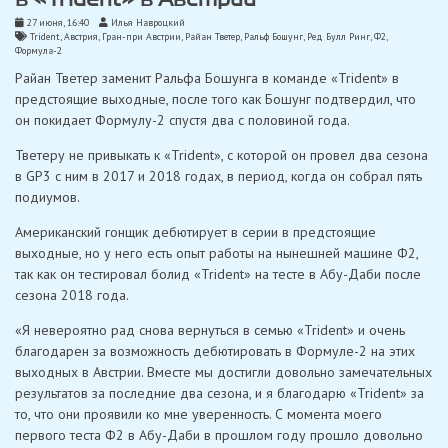
27 июня, 16:40
Илья Навроцкий
Trident
,
Австрия
,
Гран-при Австрии
,
Райан Тветер
,
Ральф Бошунг
,
Ред Булл Ринг
,
Ф2
,
Формула-2
Райан Тветер заменит Ральфа Бошунга в команде «Trident» в
предстоящие выходные, после того как Бошунг подтвердил, что
он покидает Формулу-2 спустя два с половиной года.
Тветеру не привыкать к «Trident», с которой он провел два сезона
в GP3 с ним в 2017 и 2018 годах, в период, когда он собрал пять
подиумов.
Американский гонщик дебютирует в серии в предстоящие
выходные, но у него есть опыт работы на нынешней машине Ф2,
так как он тестировал болид «Trident» на тесте в Абу-Даби после
сезона 2018 года.
«Я невероятно рад снова вернуться в семью «Trident» и очень
благодарен за возможность дебютировать в Формуле-2 на этих
выходных в Австрии. Вместе мы достигли довольно замечательных
результатов за последние два сезона, и я благодарю «Trident» за
то, что они проявили ко мне уверенность. С момента моего
первого теста Ф2 в Абу-Даби в прошлом году прошло довольно