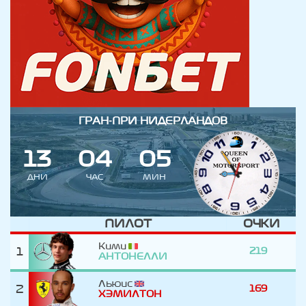
ГРАН-ПРИ НИДЕРЛАНДОВ
1
3
0
4
0
5
ДНИ
ЧАС
МИН
ПИЛОТ
ОЧКИ
Кими
1
219
АНТОНЕЛЛИ
Льюис
2
169
ХЭМИЛТОН