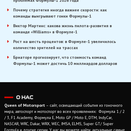
проблемах Формулы-1 2026 года
Почему стратегия иногда важнее скорости: как
команды выигрывают гонки Формулы-1
Виктор Мартинс: какова жизнь пилота-развития в
команде «Williams» в Формуле-1
Рост на шесть процентов: в Формуле-1 увеличилось
количество зрителей на трассах
Бриаторе прогнозирует, что стоимость команд
Формулы-1 может достичь 10 миллиардов долларов
О НАС
Queen of Motorsport
– сайт, освещающий события из гоночного
мира, автоспорт и мотоспорт во всех проявлениях: Формула 1 / 2
/ 3, F1 Academy, Формула Е, Moto GP / Moto E, DTM, IndyCar,
NASCAR, WRC, Dakar, WRX, WEC, IMSA, ELMS, Super GT/ Super
Formula и другие серии. У нас вы можете найти: актуальные самые