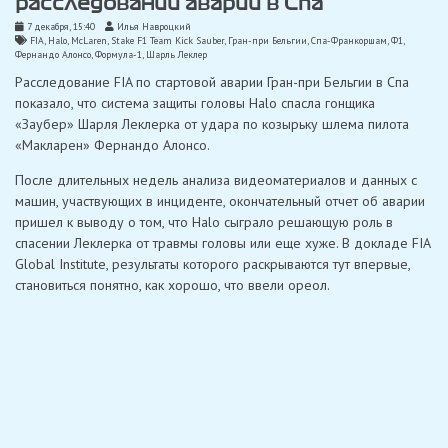
расследовании аварии в Спа
7 декабря, 15:40
Илья Навроцкий
FIA
,
Halo
,
McLaren
,
Stake F1 Team Kick Sauber
,
Гран-при Бельгии
,
Спа-Франкоршам
,
Ф1
,
Фернандо Алонсо
,
Формула-1
,
Шарль Леклер
Расследование FIA по стартовой аварии Гран-при Бельгии в Спа
показало, что система защиты головы Halo спасла гонщика
«Заубер» Шарля Леклерка от удара по козырьку шлема пилота
«Макларен» Фернандо Алонсо.
После длительных недель анализа видеоматериалов и данных с
машин, участвующих в инциденте, окончательный отчет об аварии
пришел к выводу о том, что Halo сыграло решающую роль в
спасении Леклерка от травмы головы или еще хуже. В докладе FIA
Global Institute, результаты которого раскрываются тут впервые,
становиться понятно, как хорошо, что ввели ореол.