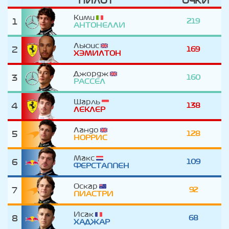
ПИЛОТ
ОЧКИ
Кими
1
219
АНТОНЕЛЛИ
Льюис
2
169
ХЭМИЛТОН
Джордж
3
160
РАССЕЛ
Шарль
4
138
ЛЕКЛЕР
Ландо
5
128
НОРРИС
Макс
6
109
ФЕРСТАППЕН
Оскар
7
92
ПИАСТРИ
Исак
8
68
ХАДЖАР