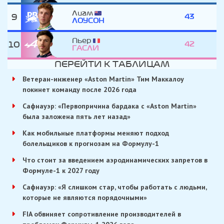
Лиам
9
43
ЛОУСОН
Пьер
10
42
ГАСЛИ
ПЕРЕЙТИ К ТАБЛИЦАМ
Ветеран-инженер «Aston Martin» Тим Маккалоу
покинет команду после 2026 года
Сафнауэр: «Первопричина бардака с «Aston Martin»
была заложена пять лет назад»
Как мобильные платформы меняют подход
болельщиков к прогнозам на Формулу-1
Что стоит за введением аэродинамических запретов в
Формуле-1 к 2027 году
Сафнауэр: «Я слишком стар, чтобы работать с людьми,
которые не являются порядочными»
FIA обвиняет сопротивление производителей в