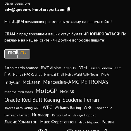
Other questions
adv@queen-of-motorsport.com
Мы
ИЩЕМ
желающих размещать рекламу на нашем сайте!
СПАМ
с предложением ваших услуг будет
ИГНОРИРОВАТЬСЯ
! По
рекламе на нашем сайте или другим вопросам пишите!
DTM
BWT Alpine
Aston Martin Aramco
Ducati Lenovo Team
Covid-19
FIA
IMSA
Honda HRC Castrol
Hyundai Shell Mobis World Rally Team
Mercedes-AMG PETRONAS
IndyCar
McLaren
MotoGP
MoneyGram Haas
NASCAR
Oracle Red Bull Racing
Scuderia Ferrari
WEC
WRC
Williams Racing
Барселона
Toyota Gazoo Racing WRT
Индикар
Валттери Боттас
Ландо Норрис
Карлос Сайнс
Ралли
Льюис Хэмилтон
Макс Ферстаппен
Марк Маркес