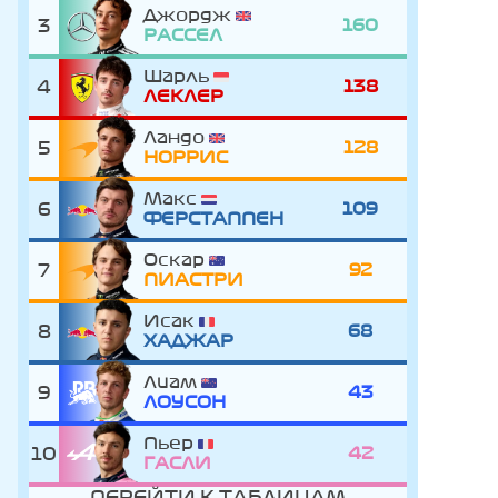
Джордж
3
160
РАССЕЛ
Шарль
4
138
ЛЕКЛЕР
Ландо
5
128
НОРРИС
Макс
6
109
ФЕРСТАППЕН
Оскар
7
92
ПИАСТРИ
Исак
8
68
ХАДЖАР
Лиам
9
43
ЛОУСОН
Пьер
10
42
ГАСЛИ
ПЕРЕЙТИ К ТАБЛИЦАМ