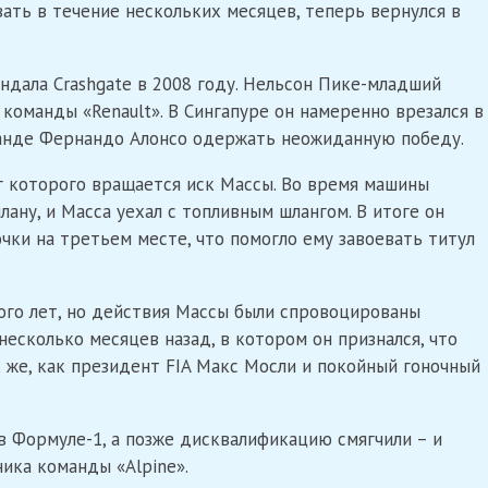
ать в течение нескольких месяцев, теперь вернулся в
дала Crashgate в 2008 году. Нельсон Пике-младший
команды «Renault». В Сингапуре он намеренно врезался в
манде Фернандо Алонсо одержать неожиданную победу.
уг которого вращается иск Массы. Во время машины
плану, и Масса уехал с топливным шлангом. В итоге он
очки на третьем месте, что помогло ему завоевать титул
ого лет, но действия Массы были спровоцированы
есколько месяцев назад, в котором он признался, что
к же, как президент FIA Макс Мосли и покойный гоночный
в Формуле-1, а позже дисквалификацию смягчили – и
ика команды «Alpine».