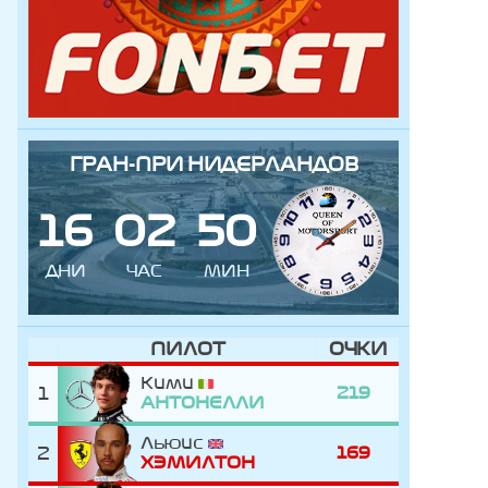
ГРАН-ПРИ НИДЕРЛАНДОВ
1
6
0
2
5
0
ДНИ
ЧАС
МИН
ПИЛОТ
ОЧКИ
Кими
1
219
АНТОНЕЛЛИ
Льюис
2
169
ХЭМИЛТОН