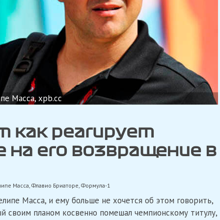
пе Масса, xpb.cc
т как реагирует
на его возвращение в
ипе Масса
,
Флавио Бриаторе
,
Формула-1
елипе Масса, и ему больше не хочется об этом говорить,
ый своим планом косвенно помешал чемпионскому титулу,