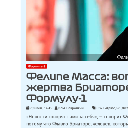
Фели
Формула-1
Фелипе Масса: во
жертва Бриаторе 
Формулу-1
29 июня, 14:43
Илья Навроцкий
BWT Alpine
,
Ф1
,
Фел
«Новости говорят сами за себя», — говорит Ф
потому что Флавио Бриаторе, человек, котор