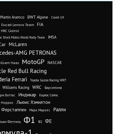
BWT Alpine
 Martin Aramco
Covid-19
FIA
Ducati Lenovo Team
 HRC Castrol
IMSA
i Shell Mobis World Rally Team
Car
McLaren
cedes-AMG PETRONAS
MotoGP
yGram Haas
NASCAR
cle Red Bull Racing
eria Ferrari
Toyota Gazoo Racing WRT
WRC
Williams Racing
Барселона
Индикар
ри Боттас
Карлос Сайнс
Льюис Хэмилтон
 Норрис
Ралли
 Ферстаппен
Марк Маркес
Ф1
ФЕ
тьян Феттель
Ф2
рмула-1