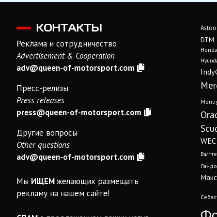
КОНТАКТЫ
Aston
DTM
Реклама и сотрудничество
Honda
Advertisement & Cooperation
Hyunda
adv@queen-of-motorsport.com
Indy
Mer
Пресс-релизы
Press releases
Mone
press@queen-of-motorsport.com
Ora
Scud
Другие вопросы
WEC
Other questions
Валтте
adv@queen-of-motorsport.com
Ландо
Макс
Мы
ИЩЕМ
желающих размещать
рекламу на нашем сайте!
Себас
Фо