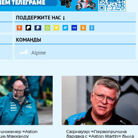
ПОДДЕРЖИТЕ НАС
КОМАНДЫ
Alpine
-инженер «Aston
Сафнауэр: «Первопричина
Тим Маккалоу
бардака с «Aston Martin» была