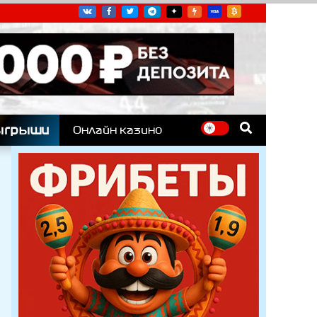
угих гоночных серий
ыгрыши
Онлайн казино