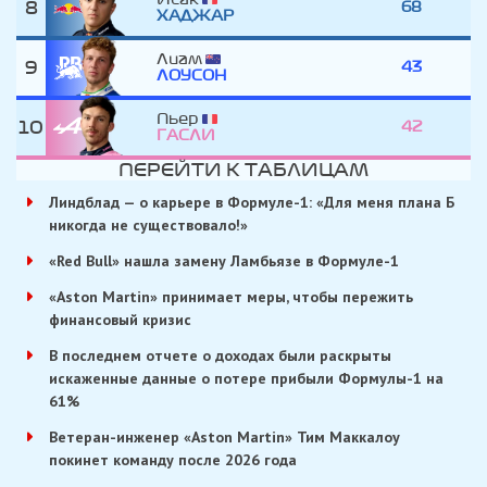
8
68
ХАДЖАР
Лиам
9
43
ЛОУСОН
Пьер
10
42
ГАСЛИ
ПЕРЕЙТИ К ТАБЛИЦАМ
Линдблад — о карьере в Формуле-1: «Для меня плана Б
никогда не существовало!»
«Red Bull» нашла замену Ламбьязе в Формуле-1
«Aston Martin» принимает меры, чтобы пережить
финансовый кризис
В последнем отчете о доходах были раскрыты
искаженные данные о потере прибыли Формулы-1 на
61%
Ветеран-инженер «Aston Martin» Тим Маккалоу
покинет команду после 2026 года