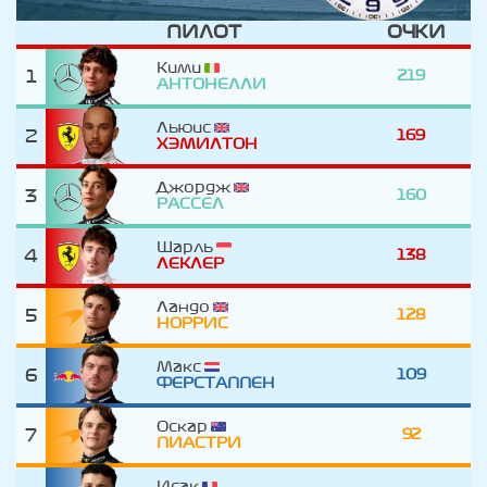
ПИЛОТ
ОЧКИ
Кими
1
219
АНТОНЕЛЛИ
Льюис
2
169
ХЭМИЛТОН
Джордж
3
160
РАССЕЛ
Шарль
4
138
ЛЕКЛЕР
Ландо
5
128
НОРРИС
Макс
6
109
ФЕРСТАППЕН
Оскар
7
92
ПИАСТРИ
Исак