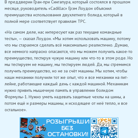
В преддверии Гран-при Сингапура, который состоялся в прошлом
месяце, руководитель «Cadillac» Грэм Лоудон объяснил
преимущества использования двухлетнего болида, который в
полной мере соответствует правилам TPC.
«На самом деле, нас интересуют как раз текущие командные
тесты», — сказал Лоудон. «Мы хотим использовать машину, потому
что мы стараемся сделать всё максимально реалистично. Думаю,
все немного напрасно опасаются, что мы можем получить какое-то
преимущество, тестируя чужую машину или что-то в этом роде. Но
мы тестируем не машину, мы тестируем людей. Да, мы стремимся
получить преимущество, но не за счёт машины. Мы хотим, чтобы
наши механики получили тот же опыт, что и все механики на пит-
лейне, работающие каждый день с каждой машиной. Механикам
нужно привить мышечную память в управлении болидом
Формулы-1. Нужно уметь надевать защитные чехлы на шины, а
потом ещё и размеры машины, и исходящее от неё тепло, и все
остальное».