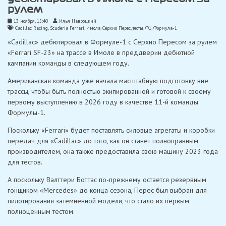
рулем
13 ноября, 15:40
Илья Навроцкий
Cadillac Racing
,
Scuderia Ferrari
,
Имола
,
Серхио Перес
,
тесты
,
Ф1
,
Формула-1
«Cadillac» дебютировал в Формуле-1 с Серхио Пересом за рулем
«Ferrari SF-23» на трассе в Имоле в преддверии дебютной
кампании команды в следующем году.
Американская команда уже начала масштабную подготовку вне
трассы, чтобы быть полностью экипированной и готовой к своему
первому выступлению в 2026 году в качестве 11-й команды
Формулы-1.
Поскольку «Ferrari» будет поставлять силовые агрегаты и коробки
передач для «Cadillac» до того, как он станет полноправным
производителем, она также предоставила свою машину 2023 года
для тестов.
А поскольку Валттери Боттас по-прежнему остается резервным
гонщиком «Mercedes» до конца сезона, Перес был выбран для
пилотирования затемненной модели, что стало их первым
полноценным тестом.