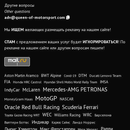
Другие вопросы
Other questions
adv@queen-of-motorsport.com
Мы
ИЩЕМ
желающих размещать рекламу на нашем сайте!
СПАМ
с предложением ваших услуг будет
ИГНОРИРОВАТЬСЯ
! По
рекламе на нашем сайте или другим вопросам пишите!
DTM
BWT Alpine
Aston Martin Aramco
Ducati Lenovo Team
Covid-19
FIA
IMSA
Honda HRC Castrol
Hyundai Shell Mobis World Rally Team
Mercedes-AMG PETRONAS
IndyCar
McLaren
MotoGP
MoneyGram Haas
NASCAR
Oracle Red Bull Racing
Scuderia Ferrari
WEC
WRC
Williams Racing
Барселона
Toyota Gazoo Racing WRT
Индикар
Валттери Боттас
Ландо Норрис
Карлос Сайнс
Ралли
Льюис Хэмилтон
Макс Ферстаппен
Марк Маркес