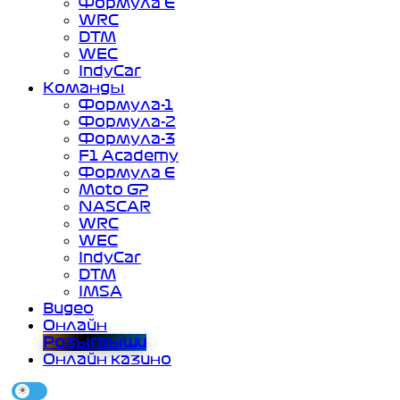
Формула Е
WRC
DTM
WEC
IndyCar
Команды
Формула-1
Формула-2
Формула-3
F1 Academy
Формула Е
Moto GP
NASCAR
WRC
WEC
IndyCar
DTM
IMSA
Видео
Онлайн
Розыгрыши
Онлайн казино