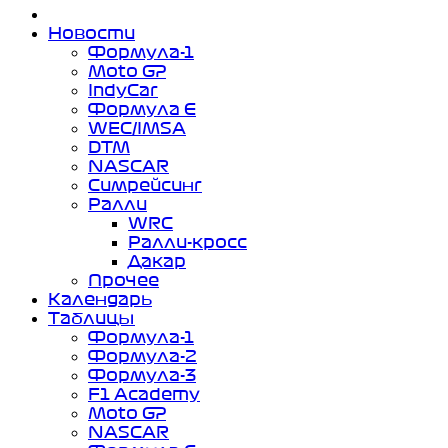
Новости
Формула-1
Moto GP
IndyCar
Формула Е
WEC/IMSA
DTM
NASCAR
Симрейсинг
Ралли
WRC
Ралли-кросс
Дакар
Прочее
Календарь
Таблицы
Формула-1
Формула-2
Формула-3
F1 Academy
Moto GP
NASCAR