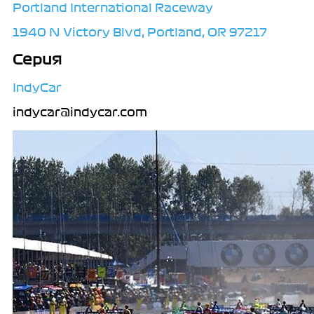
Portland International Raceway
1940 N Victory Blvd, Portland, OR 97217
Серия
IndyCar
indycar@indycar.com