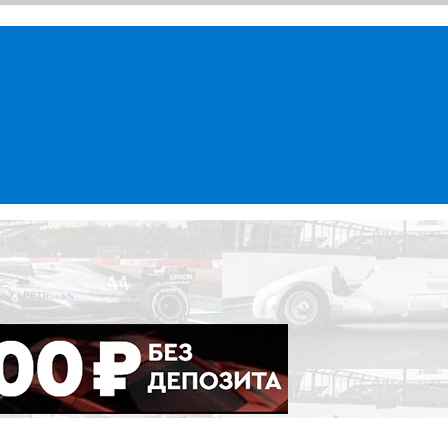
ademy), Формулы Е, Moto GP, DTM, IndyCar, NASCAR, WRC (Dak