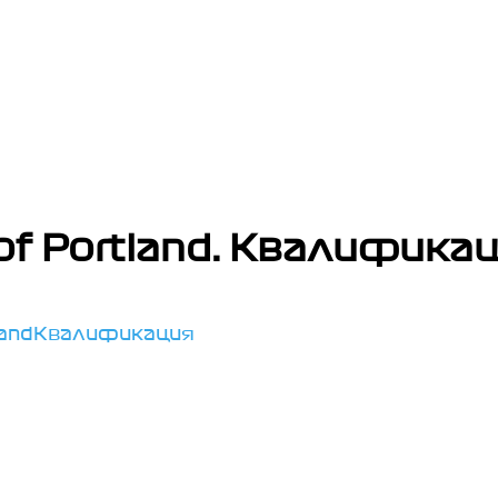
 of Portland. Квалифика
land
Квалификация