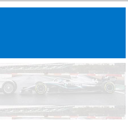
ar, WRX), WEC, IMSA и других гоночных серий