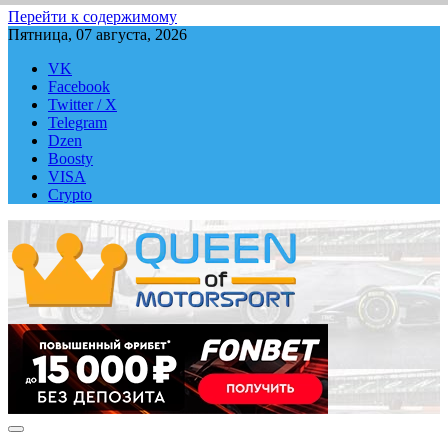
Перейти к содержимому
Пятница, 07 августа, 2026
VK
Facebook
Twitter / X
Telegram
Dzen
Boosty
VISA
Crypto
QUEEN-OF-MOTORSPORT.COM
Аналитика, статистика, трансляции Формулы-1 (Ф2/Ф3/F1
Academy), Формулы Е, Moto GP, DTM, IndyCar, NASCAR,
WRC (Dakar, WRX), WEC, IMSA и других гоночных серий