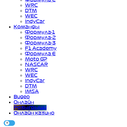
WRC
DTM
WEC
IndyCar
Команды
Формула-1
Формула-2
Формула-3
F1 Academy
Формула Е
Moto GP
NASCAR
WRC
WEC
IndyCar
DTM
IMSA
Видео
Онлайн
Розыгрыши
Онлайн казино