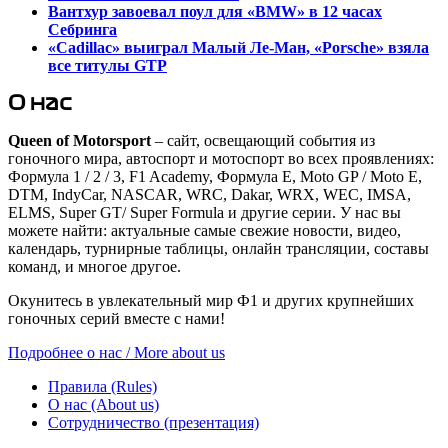
Вантхур завоевал поул для «BMW» в 12 часах
Себринга
«Cadillac» выиграл Малый Ле-Ман, «Porsche» взяла
все титулы GTP
О нас
Queen of Motorsport
– сайт, освещающий события из
гоночного мира, автоспорт и мотоспорт во всех проявлениях:
Формула 1 / 2 / 3, F1 Academy, Формула Е, Moto GP / Moto E,
DTM, IndyCar, NASCAR, WRC, Dakar, WRX, WEC, IMSA,
ELMS, Super GT/ Super Formula и другие серии. У нас вы
можете найти: актуальные самые свежие новости, видео,
календарь, турнирные таблицы, онлайн трансляции, составы
команд, и многое другое.
Окунитесь в увлекательный мир Ф1 и других крупнейших
гоночных серий вместе с нами!
Подробнее о нас / More about us
Правила (Rules)
О нас (About us)
Сотрудничество (презентация)