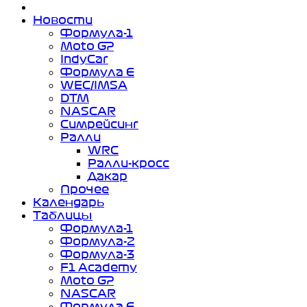
Новости
Формула-1
Moto GP
IndyCar
Формула Е
WEC/IMSA
DTM
NASCAR
Симрейсинг
Ралли
WRC
Ралли-кросс
Дакар
Прочее
Календарь
Таблицы
Формула-1
Формула-2
Формула-3
F1 Academy
Moto GP
NASCAR
Формула Е