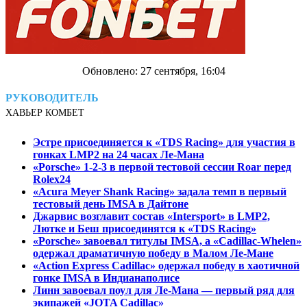
Обновлено: 27 сентября, 16:04
РУКОВОДИТЕЛЬ
ХАВЬЕР КОМБЕТ
Эстре присоединяется к «TDS Racing» для участия в
гонках LMP2 на 24 часах Ле-Мана
«Porsche» 1-2-3 в первой тестовой сессии Roar перед
Rolex24
«Acura Meyer Shank Racing» задала темп в первый
тестовый день IMSA в Дайтоне
Джарвис возглавит состав «Intersport» в LMP2,
Лютке и Беш присоединятся к «TDS Racing»
«Porsche» завоевал титулы IMSA, а «Cadillac-Whelen»
одержал драматичную победу в Малом Ле-Мане
«Action Express Cadillac» одержал победу в хаотичной
гонке IMSA в Индианаполисе
Линн завоевал поул для Ле-Мана — первый ряд для
экипажей «JOTA Cadillac»