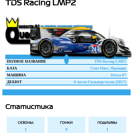
TDS Racing LMP2
ПОЛНОЕ НАЗВАНИЕ
TDS Racing LMP2
БАЗА
Сент-Онес, Франция
МАШИНА
Oreca 07
ДЕБЮТ
6 часов Сильверстоуна (2017)
Статистика
СЕЗОНЫ
ГОНКИ
ПОДИУМЫ
1
9
1